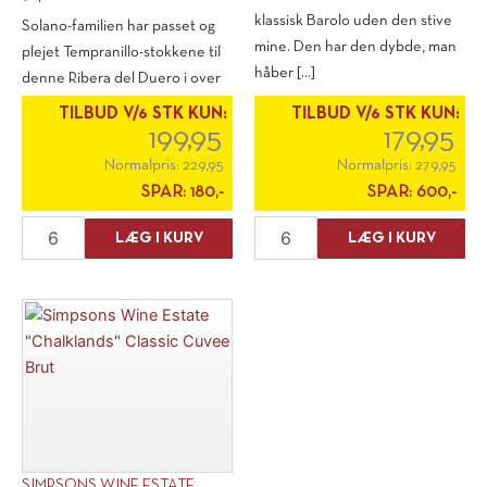
klassisk Barolo uden den stive
Solano-familien har passet og
mine. Den har den dybde, man
plejet Tempranillo-stokkene til
håber [...]
denne Ribera del Duero i over
30 [...]
TILBUD V/6 STK KUN:
TILBUD V/6 STK KUN:
199,95
179,95
Normalpris:
229,95
Normalpris:
279,95
SPAR:
180,-
SPAR:
600,-
Hacienda
Cooperativa
LÆG I KURV
LÆG I KURV
Solano
Tra
Seleccion
Produttori
2023
"Le
antal
Calende"
Barolo
2020
antal
SIMPSONS WINE ESTATE