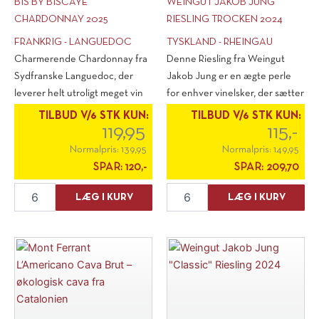
BIS BY BISCAYE
WEINGUT JAKOB JUNG
CHARDONNAY 2025
RIESLING TROCKEN 2024
FRANKRIG - LANGUEDOC
TYSKLAND - RHEINGAU
Charmerende Chardonnay fra
Denne Riesling fra Weingut
Sydfranske Languedoc, der
Jakob Jung er en ægte perle
leverer helt utroligt meget vin
for enhver vinelsker, der sætter
for [...]
pris [...]
TILBUD V/6 STK KUN:
TILBUD V/6 STK KUN:
119,95
115,-
Normalpris:
139,95
Normalpris:
149,95
SPAR:
120,-
SPAR:
209,70
BiS
Weingut
LÆG I KURV
LÆG I KURV
by
Jakob
Biscaye
Jung
Chardonnay
Riesling
2025
Trocken
antal
2024
antal