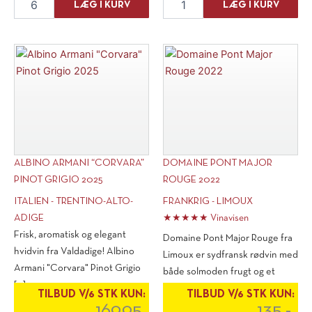
LÆG I KURV
LÆG I KURV
Ferrant
Jakob
"L'Americano"
Jung
Cava
"Classic"
Brut
Riesling
antal
2024
antal
ALBINO ARMANI “CORVARA”
DOMAINE PONT MAJOR
PINOT GRIGIO 2025
ROUGE 2022
ITALIEN - TRENTINO-ALTO-
FRANKRIG - LIMOUX
ADIGE
★★★★★ Vinavisen
Frisk, aromatisk og elegant
Domaine Pont Major Rouge fra
hvidvin fra Valdadige! Albino
Limoux er sydfransk rødvin med
Armani "Corvara" Pinot Grigio
både solmoden frugt og et
[...]
friskt, [...]
TILBUD V/6 STK KUN:
TILBUD V/6 STK KUN:
169,95
135,-