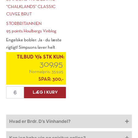
“CHALKLANDS” CLASSIC
CUVEE BRUT
STORBRITANNIEN
95 points Houlbergs Vinblog
Engelske bobler. Ja - du læste
rigtigt! Simpsons laver helt
umiskendelige højkvalitets [...]
TILBUD V/6 STK KUN:
309,95
Normalpris:
359,95
SPAR:
300,-
Simpsons
LÆG I KURV
Wine
Estate
"Chalklands"
Classic
Cuvee
Hvad er Brdr. D’s Vinhandel?
Brut
antal
Kan jeg købe vin og spiritus online?