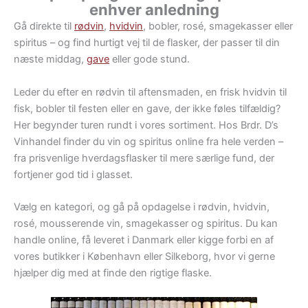
enhver anledning
Gå direkte til
rødvin
,
hvidvin
, bobler, rosé, smagekasser eller
spiritus – og find hurtigt vej til de flasker, der passer til din
næste middag,
gave
eller gode stund.
Leder du efter en rødvin til aftensmaden, en frisk hvidvin til
fisk, bobler til festen eller en gave, der ikke føles tilfældig?
Her begynder turen rundt i vores sortiment. Hos Brdr. D’s
Vinhandel finder du vin og spiritus online fra hele verden –
fra prisvenlige hverdagsflasker til mere særlige fund, der
fortjener god tid i glasset.
Vælg en kategori, og gå på opdagelse i rødvin, hvidvin,
rosé, mousserende vin, smagekasser og spiritus. Du kan
handle online, få leveret i Danmark eller kigge forbi en af
vores butikker i København eller Silkeborg, hvor vi gerne
hjælper dig med at finde den rigtige flaske.