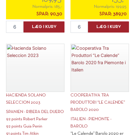
Normalpris:
185,-
Normalpris:
199,95
SPAR:
90,30
SPAR:
389,70
Albino
Domaine
LÆG I KURV
LÆG I KURV
Armani
Pont
"Corvara"
Major
Pinot
Rouge
Grigio
2022
2025
antal
antal
HACIENDA SOLANO
COOPERATIVA TRA
SELECCION 2023
PRODUTTORI “LE CALENDE”
BAROLO 2020
SPANIEN - RIBERA DEL DUERO
92 points Robert Parker
ITALIEN - PIEMONTE -
92 points Guia Penin
BAROLO
91 points Tim Atkin
“Le Calende” Barolo 2020 er