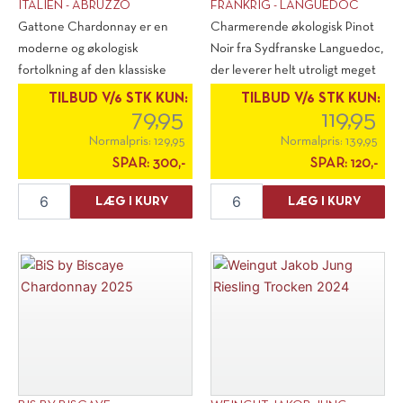
ITALIEN - ABRUZZO
FRANKRIG - LANGUEDOC
Gattone Chardonnay er en
Charmerende økologisk Pinot
moderne og økologisk
Noir fra Sydfranske Languedoc,
fortolkning af den klassiske
der leverer helt utroligt meget
drue. Her får du en [...]
vin [...]
TILBUD V/6 STK KUN:
TILBUD V/6 STK KUN:
79,95
119,95
Normalpris:
129,95
Normalpris:
139,95
SPAR:
300,-
SPAR:
120,-
Gattone
BiS
LÆG I KURV
LÆG I KURV
Chardonnay
by
2023
Biscaye
antal
Pinot
Noir
2024
antal