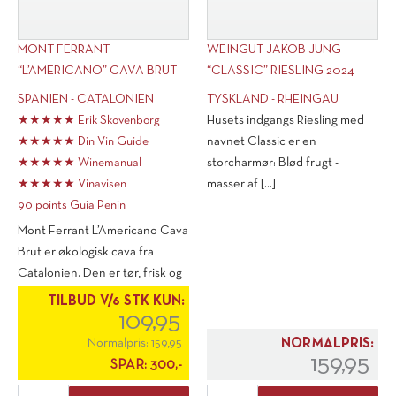
MONT FERRANT
WEINGUT JAKOB JUNG
“L’AMERICANO” CAVA BRUT
“CLASSIC” RIESLING 2024
SPANIEN - CATALONIEN
TYSKLAND - RHEINGAU
★★★★★ Erik Skovenborg
Husets indgangs Riesling med
★★★★★ Din Vin Guide
navnet Classic er en
★★★★★ Winemanual
storcharmør: Blød frugt -
★★★★★ Vinavisen
masser af [...]
90 points Guia Penin
Mont Ferrant L’Americano Cava
Brut er økologisk cava fra
Catalonien. Den er tør, frisk og
fuld [...]
TILBUD V/6 STK KUN:
109,95
Normalpris:
159,95
NORMALPRIS:
159,95
SPAR:
300,-
Mont
Weingut