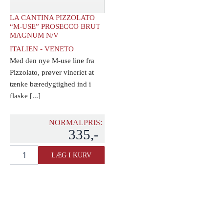
LA CANTINA PIZZOLATO
“M-USE” PROSECCO BRUT
MAGNUM N/V
ITALIEN - VENETO
Med den nye M-use line fra
Pizzolato, prøver vineriet at
tænke bæredygtighed ind i
flaske [...]
NORMALPRIS:
335,-
La
LÆG I KURV
Cantina
Pizzolato
"M-
Use"
Prosecco
Brut
MAGNUM