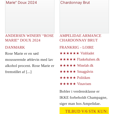
Prosecco
N/V
Brut
antal
antal
ANDERSEN WINERY “ROSE
AMPELIDAE ARMANCE
MARIE” DOUX 2024
CHARDONNAY BRUT
DANMARK
FRANKRIG - LOIRE
Rose Marie er en sød
★★★★★★ Vinbladet
mousserende æblevin med lav
★★★★★ Flaskehalsen.dk
alkohol procent. Rose Marie er
★★★★★ Winelab.dk
fremstillet af [...]
★★★★★ Smagpåvin
★★★★★ Politiken
★★★★★ Vinavisen
Bobler i verdensklasse er
IKKE forbeholdt Champagne,
siger man hos Ampelidae.
Armance [...]
TILBUD V/6 STK KUN: