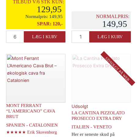
TILBUD V/6 STK KUN:
129,95
NORMALPRIS:
Normalpris:
149,95
149,95
SPAR:
120,-
Dignitat
La
LÆG I KURV
LÆG I KURV
Organic
Cantina
Cava
Pizzolato
Brut
Spumante
antal
Moscato
UDSOLGT PÅ WEB
antal
MONT FERRANT
Udsolgt
“L’AMERICANO” CAVA
LA CANTINA PIZZOLATO
BRUT
PROSECCO EXTRA DRY
SPANIEN - CATALONIEN
ITALIEN - VENETO
★★★★★ Erik Skovenborg
Her er seneste skud på