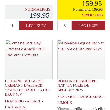
159,95
NORMALPRIS:
Normalpris:
199,95
199,95
SPAR:
240,-
Andersen
Ampelidae
LÆG I KURV
LÆG I KURV
Winery
Armance
"Rose
Chardonnay
Marie"
Brut
Doux
antal
2024
antal
DOMAINE BOTT-GEYL
DOMAINE BEGUDE PET
CREMANT D’ALSACE
NAT “LA FOLIE DE
“PAUL EDOUARD” EXTRA
BEGUDE” 2025
BRUT N/V
FRANKRIG - LANGUEDOC -
FRANKRIG - ALSACE -
LIMOUX
HAUT-RHIN
Vintypen petillant natural, eller