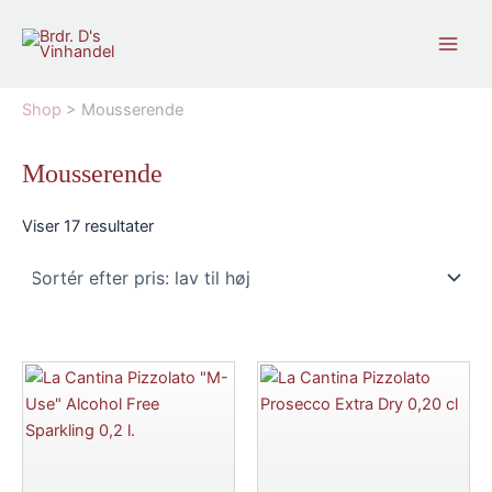
Gå
til
indholdet
Shop
>
Mousserende
Mousserende
Sorteret
Viser 17 resultater
efter
pris:
lav
til
høj