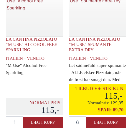
Free
0,20
Sparkling
cl
0,2
antal
l.
antal
LA CANTINA PIZZOLATO
LA CANTINA PIZZOLATO
“M-USE” ALCOHOL FREE
“M-USE” SPUMANTE
SPARKLING
EXTRA DRY
ITALIEN - VENETO
ITALIEN - VENETO
"M-Use" Alcohol Free
Let sødmefuld super-spumante
Sparkling
- ALLE elsker Pizzolato, når
de først har smagt den. Med
den nye [...]
TILBUD V/6 STK KUN:
115,-
NORMALPRIS:
Normalpris:
129,95
115,-
SPAR:
89,70
La
La
LÆG I KURV
LÆG I KURV
Cantina
Cantina
Pizzolato
Pizzolato