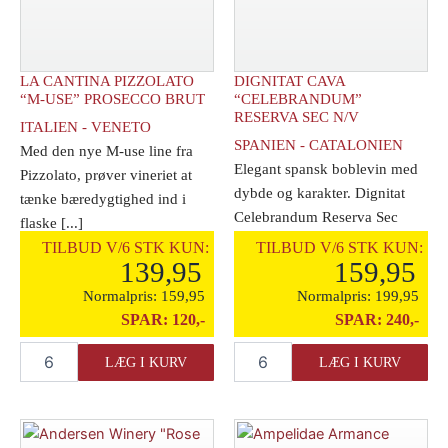
LA CANTINA PIZZOLATO
DIGNITAT CAVA
“M-USE” PROSECCO BRUT
“CELEBRANDUM”
RESERVA SEC N/V
ITALIEN - VENETO
SPANIEN - CATALONIEN
Med den nye M-use line fra
Elegant spansk boblevin med
Pizzolato, prøver vineriet at
dybde og karakter. Dignitat
tænke bæredygtighed ind i
Celebrandum Reserva Sec
flaske [...]
løfter [...]
TILBUD V/6 STK KUN:
TILBUD V/6 STK KUN:
139,95
159,95
Normalpris:
159,95
Normalpris:
199,95
SPAR:
120,-
SPAR:
240,-
La
Dignitat
LÆG I KURV
LÆG I KURV
Cantina
Cava
Pizzolato
"Celebrandum"
"M-
Reserva
Use"
Sec