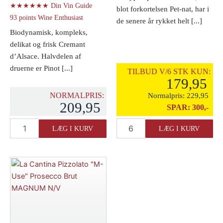
★★★★★★ Din Vin Guide
blot forkortelsen Pet-nat, har i
93 points Wine Enthusiast
de senere år rykket helt [...]
Biodynamisk, kompleks,
delikat og frisk Cremant
d’Alsace. Halvdelen af
druerne er Pinot [...]
TILBUD V/6 STK KUN:
179,95
NORMALPRIS:
Normalpris:
229,95
209,95
SPAR:
300,-
Domaine
Domaine
LÆG I KURV
LÆG I KURV
Bott-
Begude
Geyl
Pet
Cremant
Nat
d'Alsace
"La
"Paul
Folie
Edouard"
de
Extra
Begude"
Brut
2025
N/V
antal
antal