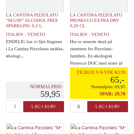
LA CANTINA PIZZOLATO
LA CANTINA PIZZOLATO
“M-USE” ALCOHOL FREE
PROSECCO EXTRA DRY
SPARKLING 0,2 L.
0,20 CL
ITALIEN - VENETO
ITALIEN - VENETO
ENDELIG har vi fået fingrene
Her er seneste skud på
i La Cantina Pizzolatos unikke,
stammen fra Pizzolato-
økologi...
familien. En økologisk
Prosecco DOC med noter af
[...]
TILBUD V/6 STK KUN:
65,-
NORMALPRIS:
Normalpris:
69,95
59,95
SPAR:
29,70
La
La
LÆG I KURV
LÆG I KURV
Cantina
Cantina
Pizzolato
Pizzolato
"M-
Prosecco
Use"
Extra
Alcohol
Dry