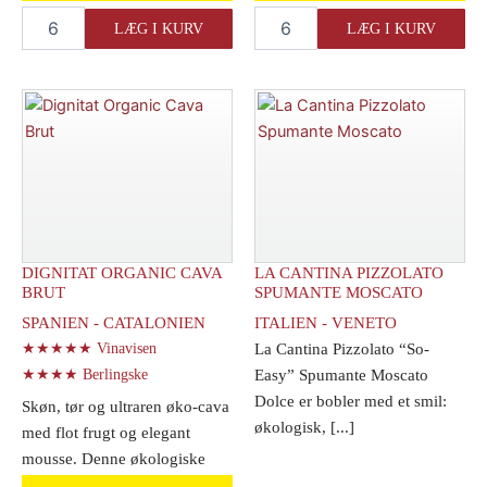
La
La
LÆG I KURV
LÆG I KURV
Cantina
Cantina
Pizzolato
Pizzolato
"M-
"M-
Use"
Use"
Spumante
Spumante
Demi-
Rose
Sec
Extra
antal
Dry
antal
DIGNITAT ORGANIC CAVA
LA CANTINA PIZZOLATO
BRUT
SPUMANTE MOSCATO
SPANIEN - CATALONIEN
ITALIEN - VENETO
★★★★★ Vinavisen
La Cantina Pizzolato “So-
★★★★ Berlingske
Easy” Spumante Moscato
Dolce er bobler med et smil:
Skøn, tør og ultraren øko-cava
økologisk, [...]
med flot frugt og elegant
mousse. Denne økologiske
cava består [...]