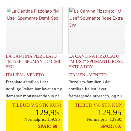
"M-
"M-
Use"
Use"
Alcohol
Spumante
Free
Extra
Sparkling
Dry
antal
antal
LA CANTINA PIZZOLATO
LA CANTINA PIZZOLATO
“M-USE” SPUMANTE DEMI-
“M-USE” SPUMANTE ROSE
SEC
EXTRA DRY
ITALIEN - VENETO
ITALIEN - VENETO
Pizzolato-familien i det
Pizzolato-familien i det
nordlige Italien har lavet en ny
nordlige Italien laver
demi sec mousserende vin på
fremragende prosecco, og nu
de to [...]
også i en yderst [...]
TILBUD V/6 STK KUN:
TILBUD V/6 STK KUN:
129,95
129,95
Normalpris:
139,95
Normalpris:
139,95
SPAR:
60,-
SPAR:
60,-