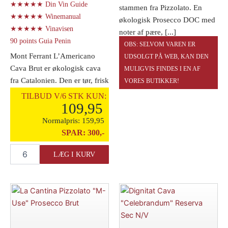
★★★★★ Din Vin Guide
stammen fra Pizzolato. En
★★★★★ Winemanual
økologisk Prosecco DOC med
★★★★★ Vinavisen
noter af pære, [...]
90 points Guia Penin
OBS: SELVOM VAREN ER
Mont Ferrant L’Americano
UDSOLGT PÅ WEB, KAN DEN
Cava Brut er økologisk cava
MULIGVIS FINDES I EN AF
fra Catalonien. Den er tør, frisk
VORES BUTIKKER!
og fuld [...]
TILBUD V/6 STK KUN:
109,95
Normalpris:
159,95
SPAR:
300,-
Mont
LÆG I KURV
Ferrant
"L'Americano"
Cava
Brut
antal