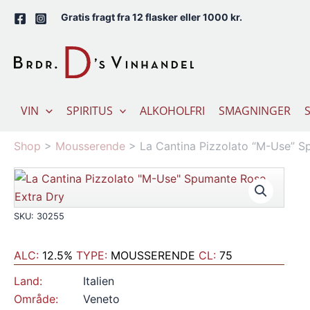
Gå
Gratis fragt fra 12 flasker eller 1000 kr.
til
indholdet
VIN
SPIRITUS
ALKOHOLFRI
SMAGNINGER
Shop
>
Mousserende
>
La Cantina Pizzolato “M-Use” S
SKU: 30255
ALC:
12.5%
TYPE:
MOUSSERENDE
CL:
75
Land:
Italien
Område:
Veneto