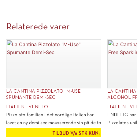
Relaterede varer
LA CANTINA PIZZOLATO “M-USE”
LA CANTINA
SPUMANTE DEMI-SEC
ALCOHOL FRE
ITALIEN - VENETO
ITALIEN - V
Pizzolato-familien i det nordlige Italien har
ENDELIG har vi
lavet en ny demi sec mousserende vin på de to
Pizzolatos unik
[...]
TILBUD V/6 STK KUN: