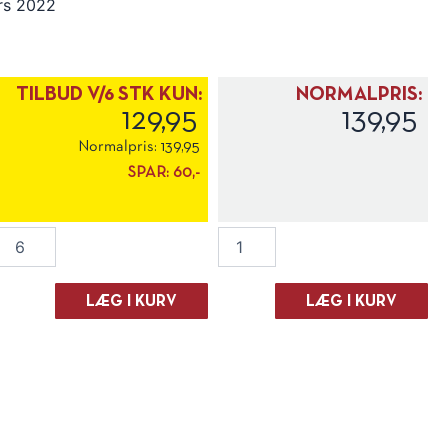
rs 2022
TILBUD V/6 STK KUN:
NORMALPRIS:
129,95
139,95
Normalpris:
139,95
SPAR:
60,-
La
La
Cantina
Cantina
Pizzolato
Pizzolato
"M-
"M-
LÆG I KURV
LÆG I KURV
Use"
Use"
Spumante
Spumante
Rose
Rose
Extra
Extra
Dry
Dry
antal
antal