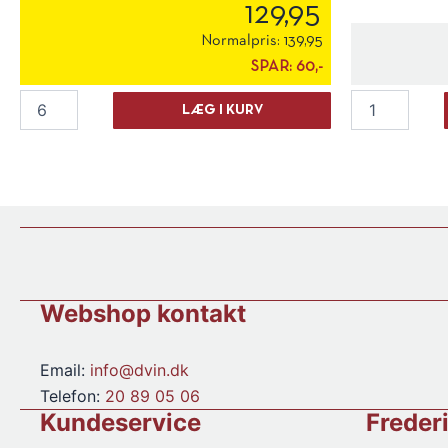
129,95
Normalpris:
139,95
SPAR:
60,-
La
La
LÆG I KURV
Cantina
Cantina
Pizzolato
Pizzolato
"M-
"M-
Use"
Use"
Spumante
Alcohol
Demi-
Free
Sec
Sparkling
antal
0,2
l.
antal
Webshop kontakt
Email:
info@dvin.dk
Telefon:
20 89 05 06
Kundeservice
Freder