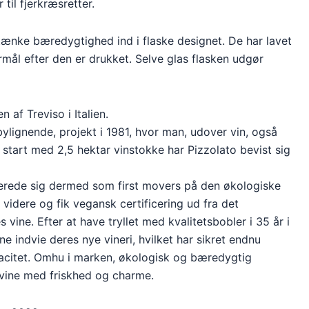
 til fjerkræsretter.
 tænke bæredygtighed ind i flaske designet. De har lavet
rmål efter den er drukket. Selve glas flasken udgør
 af Treviso i Italien.
lignende, projekt i 1981, hvor man, udover vin, også
start med 2,5 hektar vinstokke har Pizzolato bevist sig
rkerede sig dermed som first movers på den økologiske
videre og fik vegansk certificering ud fra det
ine. Efter at have tryllet med kvalitetsbobler i 35 år i
e indvie deres nye vineri, hvilket har sikret endnu
apacitet. Omhu i marken, økologisk og bæredygtig
r vine med friskhed og charme.