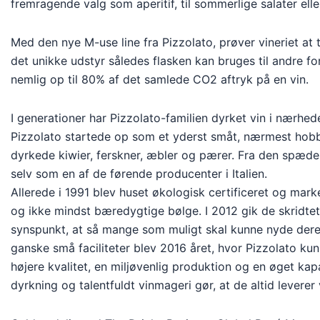
fremragende valg som aperitif, til sommerlige salater eller
Med den nye M-use line fra Pizzolato, prøver vineriet at
det unikke udstyr således flasken kan bruges til andre fo
nemlig op til 80% af det samlede CO2 aftryk på en vin.
I generationer har Pizzolato-familien dyrket vin i nærheden
Pizzolato startede op som et yderst småt, nærmest hobby
dyrkede kiwier, ferskner, æbler og pærer. Fra den spæde 
selv som en af de førende producenter i Italien.
Allerede i 1991 blev huset økologisk certificeret og ma
og ikke mindst bæredygtige bølge. I 2012 gik de skridtet 
synspunkt, at så mange som muligt skal kunne nyde deres v
ganske små faciliteter blev 2016 året, hvor Pizzolato kunn
højere kvalitet, en miljøvenlig produktion og en øget k
dyrkning og talentfuldt vinmageri gør, at de altid levere