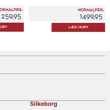
ORMALPRIS:
NORMALPRIS:
259,95
1499,95
I
KURV
LÆG I KURV
Custodi
"Ætneus"
Etna
Rosso
Jeroboam
2018
antal
Silkeborg