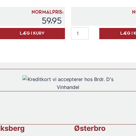
NORMALPRIS:
N
59,95
Kapriol
LÆG I KURV
LÆG I 
Gin
Orange
&
Peach
antal
iksberg
Østerbro