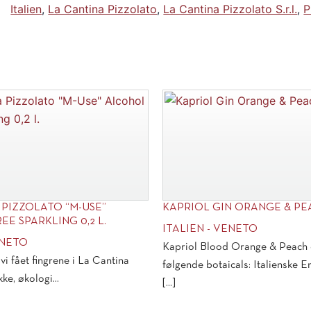
Italien
,
La Cantina Pizzolato
,
La Cantina Pizzolato S.r.l.
,
P
 PIZZOLATO “M-USE”
KAPRIOL GIN ORANGE & P
E SPARKLING 0,2 L.
ITALIEN - VENETO
ENETO
Kapriol Blood Orange & Peach 
 fået fingrene i La Cantina
følgende botaicals: Italienske 
ke, økologi...
[...]