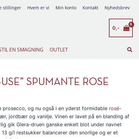
 stillinger
Hvem er vi
Min konto
Kontakt
Nyhedsbrev
0,-
Søg
STIL EN SMAGNING
OUTLET
-USE” SPUMANTE ROSE
nde prosecco, og nu også i en yderst formidable
rosé
-
ær, jordbær og vanilje. Vinen er lavet på en blanding af
ylig gik Glera-druen ganske enkelt blot under navnet
 13 g/l restsukker balancerer den snorlige og er et