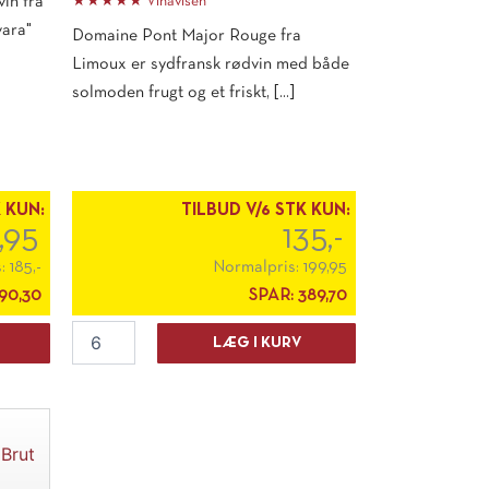
vin fra
★★★★★ Vinavisen
vara"
Domaine Pont Major Rouge fra
Limoux er sydfransk rødvin med både
solmoden frugt og et friskt, [...]
K KUN:
TILBUD V/6 STK KUN:
9,95
135,-
s:
185,-
Normalpris:
199,95
90,30
SPAR:
389,70
Domaine
LÆG I KURV
Pont
Major
Rouge
2022
antal