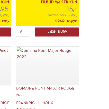
vinelsker, der sætter pris [...]
K KUN:
TILBUD V/6 STK KUN:
9,95
115,-
139,95
Normalpris:
149,95
:
120,-
SPAR:
209,70
Weingut
LÆG I KURV
Jakob
Jung
Riesling
Trocken
2024
antal
”
DOMAINE PONT MAJOR ROUGE
2022
ADIGE
FRANKRIG - LIMOUX