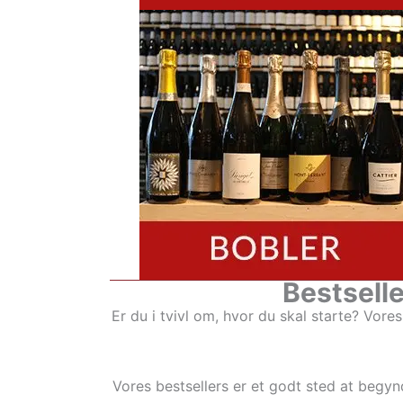
Bestselle
Er du i tvivl om, hvor du skal starte? Vore
Vores bestsellers er et godt sted at begy