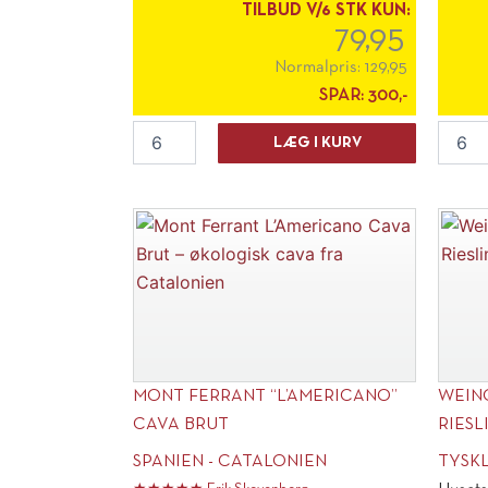
TILBUD V/6 STK KUN:
79,95
Normalpris:
129,95
SPAR:
300,-
Gattone
BiS
LÆG I KURV
Chardonnay
by
2023
Biscay
antal
Pinot
Noir
2024
antal
MONT FERRANT “L’AMERICANO”
WEING
CAVA BRUT
RIESL
SPANIEN - CATALONIEN
TYSK