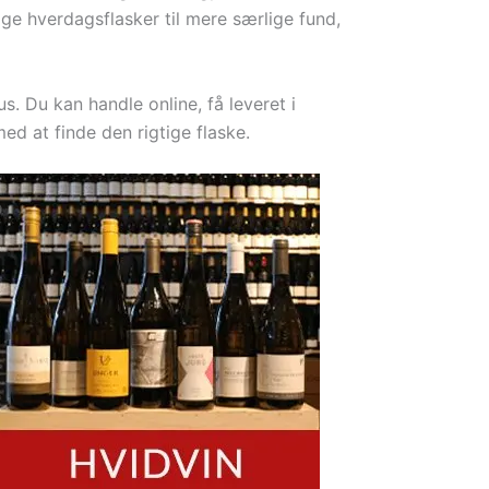
lige hverdagsflasker til mere særlige fund,
. Du kan handle online, få leveret i
ed at finde den rigtige flaske.