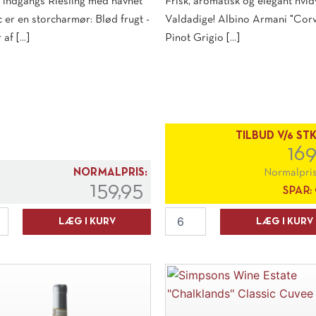
 indgangs Riesling med navnet
Frisk, aromatisk og elegant hvid
c er en storcharmør: Blød frugt -
Valdadige! Albino Armani "Cor
af [...]
Pinot Grigio [...]
TILBUD V/6 ST
16
NORMALPRIS:
Normalpri
159,95
SPAR:
t
Albino
LÆG I KURV
LÆG I KURV
Armani
"Corvara"
c"
Pinot
g
Grigio
2025
antal