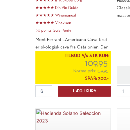
★★★★★ Erik Skovenborg
Husets
★★★★★ Din Vin Guide
Classi
★★★★★ Winemanual
masser 
★★★★★ Vinavisen
90 points Guia Penin
Mont Ferrant L’Americano Cava Brut
er økologisk cava fra Catalonien. Den
er tør, frisk og fuld [...]
TILBUD V/6 STK KUN:
109,95
Normalpris:
159,95
SPAR:
300,-
Mont
Weingu
LÆG I KURV
Ferrant
Jakob
"L'Americano"
Jung
Cava
"Classi
Brut
Rieslin
antal
2024
antal