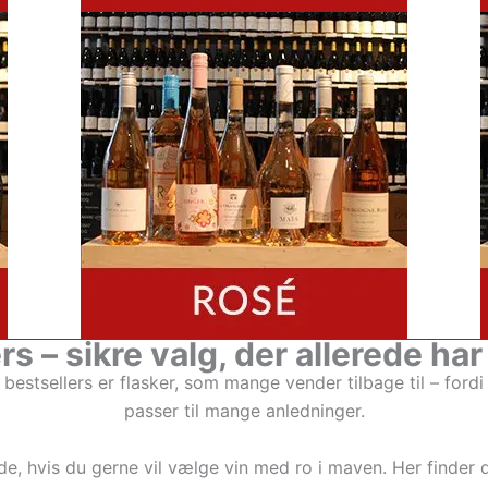
rs – sikre valg, der allerede har
s bestsellers er flasker, som mange vender tilbage til – ford
passer til mange anledninger.
nde, hvis du gerne vil vælge vin med ro i maven. Her finder