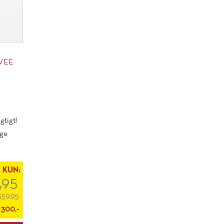
VEE
gtigt!
ige
K KUN:
,95
359,95
:
300,-