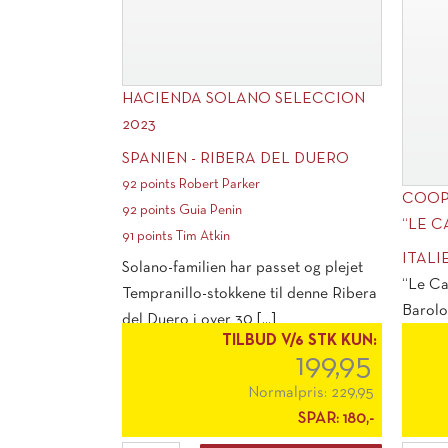
HACIENDA SOLANO SELECCION
2023
SPANIEN - RIBERA DEL DUERO
92 points Robert Parker
COOP
92 points Guia Penin
“LE C
91 points Tim Atkin
ITALI
Solano-familien har passet og plejet
“Le Ca
Tempranillo-stokkene til denne Ribera
Barolo
del Duero i over 30 [...]
den dy
TILBUD V/6 STK KUN:
199,95
Normalpris:
229,95
SPAR:
180,-