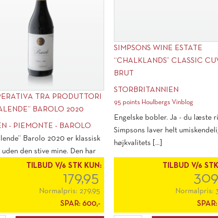
SIMPSONS WINE ESTATE
“CHALKLANDS” CLASSIC CU
BRUT
STORBRITANNIEN
ERATIVA TRA PRODUTTORI
95 points Houlbergs Vinblog
ALENDE” BAROLO 2020
Engelske bobler. Ja - du læste ri
EN - PIEMONTE - BAROLO
Simpsons laver helt umiskendel
lende” Barolo 2020 er klassisk
højkvalitets [...]
 uden den stive mine. Den har
bde, man håber [...]
TILBUD V/6 STK KUN:
TILBUD V/6 ST
179,95
309
Normalpris:
279,95
Normalpris:
SPAR:
600,-
SPAR