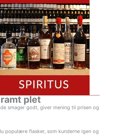
 ramt plet
i de smager godt, giver mening til prisen og
 du populære flasker, som kunderne igen og