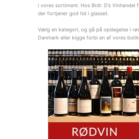
i vores sortiment. Hos Brdr. D’s Vinhandel f
der fortjener god tid i glasset.
Vælg en kategori, og gå på opdagelse i rødv
Danmark eller kigge forbi en af vores butik