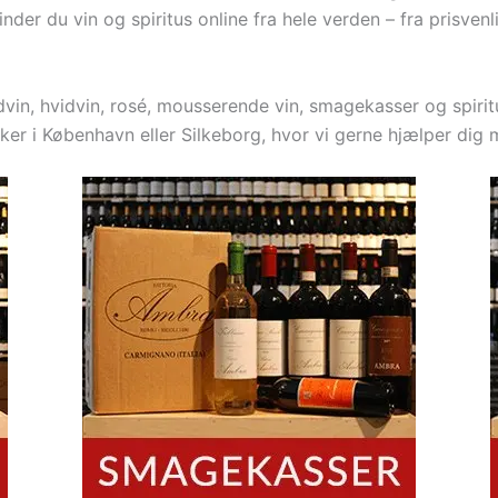
inder du vin og spiritus online fra hele verden – fra prisven
in, hvidvin, rosé, mousserende vin, smagekasser og spiritus
ker i København eller Silkeborg, hvor vi gerne hjælper dig m