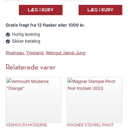
Jung
Jung
"Tradition"
"Tradition"
LÆG I KURV
LÆG I KURV
Spatburgunder
Spatburgunder
2024
2024
Gratis fragt fra 12 flasker eller 1000 kr.
antal
antal
Hurtig levering
Sikker betaling
Rheingau
,
Tyskland
,
Weingut Jakob Jung
Relaterede varer
VERMOUTH MODERNE
WAGNER STEMPEL PINOT