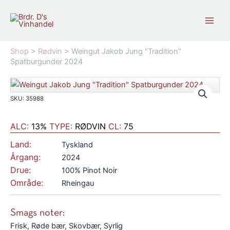
Gå
til
indholdet
Shop
>
Rødvin
>
Weingut Jakob Jung “Tradition”
Spatburgunder 2024
SKU: 35988
ALC:
13%
TYPE:
RØDVIN
CL:
75
Land:
Tyskland
Årgang:
2024
Drue:
100% Pinot Noir
Område:
Rheingau
Smags noter:
Frisk, Røde bær, Skovbær, Syrlig