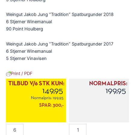
Weingut Jakob Jung “Tradition” Spatburgunder 2018
6 Stjerner Winemanual
90 Point Houlberg
Weingut Jakob Jung “Tradition” Spatburgunder 2017
6 Stjerner Winemanual
5 Stjerner Vinavisen
Print / PDF
TILBUD V/6 STK KUN:
NORMALPRIS:
149,95
199,95
Normalpris:
199,95
SPAR:
300,-
Weingut
Weingut
Jakob
Jakob