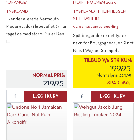
”ORANGE”
NOIR TROCKEN 2023
TYSKLAND
TYSKLAND - RHEINHESSEN -
I kender allerede Vermouth
SIEFERSHEIM
Moderne, der i løbet af et år har
92 points James Suckling
taget os med storm. Nu er Den
Spätburgunder er det tyske
[...]
navn for Bourgognedruen Pinot
Noir. I Wagner Stempels
økologiske [...]
TILBUD V/6 STK KUN:
199,95
NORMALPRIS:
Normalpris:
229,95
219,95
SPAR:
180,-
Vermouth
Wagner
LÆG I KURV
LÆG I KURV
Moderne
Stempel
''Orange''
Pinot
antal
Noir
trocken
2023
antal