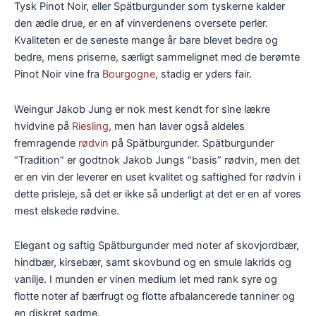
Tysk Pinot Noir, eller Spätburgunder som tyskerne kalder
den ædle drue, er en af vinverdenens oversete perler.
Kvaliteten er de seneste mange år bare blevet bedre og
bedre, mens priserne, særligt sammelignet med de berømte
Pinot Noir vine fra
Bourgogne
, stadig er yders fair.
Weingur Jakob Jung er nok mest kendt for sine lækre
hvidvine på
Riesling
, men han laver også aldeles
fremragende
rødvin
på Spätburgunder. Spätburgunder
“Tradition” er godtnok Jakob Jungs “basis” rødvin, men det
er en vin der leverer en uset kvalitet og saftighed for rødvin i
dette prisleje, så det er ikke så underligt at det er en af vores
mest elskede rødvine.
Elegant og saftig Spätburgunder med noter af skovjordbær,
hindbær, kirsebær, samt skovbund og en smule lakrids og
vanilje. I munden er vinen medium let med rank syre og
flotte noter af bærfrugt og flotte afbalancerede tanniner og
en diskret sødme.