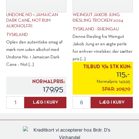
UNDONE NO 1 JAMAICAN
WEINGUT JAKOB JUNG
DARK CANE, NOT RUM
RIESLING TROCKEN 2024
ALKOHOLFRI
TYSKLAND - RHEINGAU
TYSKLAND
Denne Riesling fra Weingut
Oplev den autentiske smag af
Jakob Jung er en ægte perle
mørk rom uden alkohol med
for enhver vinelsker, der sætter
Undone No. 1 Jamaican Dark
pris [...]
Cane – Not [...]
TILBUD V/6 STK KUN:
115,-
NORMALPRIS:
Normalpris:
149,95
179,95
SPAR:
209,70
Undone
Weingut
LÆG I KURV
LÆG I KURV
No
Jakob
1
Jung
Jamaican
Riesling
Dark
Trocken
Cane,
2024
Not
antal