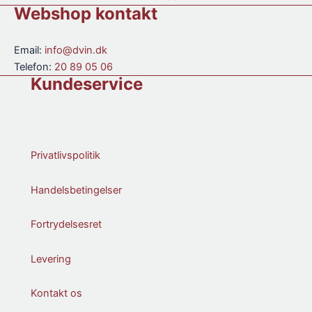
Rum
Webshop kontakt
Alkoholfri
antal
Email:
info@dvin.dk
Telefon:
20 89 05 06
Kundeservice
Privatlivspolitik
Handelsbetingelser
Fortrydelsesret
Levering
Kontakt os