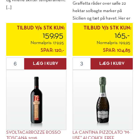
og vinene skifter temperament.
Graffetta råder over sølle 22
[...]
hektar solbagte marker på
Sicilien og tæt på havet. Her er
de [...]
TILBUD V/6 STK KUN:
TILBUD V/3 STK KUN:
159,95
165,-
Normalpris:
179,95
Normalpris:
199,95
SPAR:
120,-
SPAR:
104,85
Cavallero
Graffetta
LÆG I KURV
LÆG I KURV
Brachetto
Syrah
D'Acqui
2021
2023
antal
antal
SVOLTACARROZZE ROSSO
LA CANTINA PIZZOLATO “M-
TOSCANA 2016
USE” ALCOHOL FREE