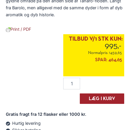
gyldne område på den anden side af Tanaro-floden. Langt
fra Barolo, men alligevel med de samme dyder i form af dyb
aromatik og dyb historie.
Print / PDF
TILBUD V/1 STK KUN:
995,-
Normalpris:
1459,65
SPAR:
464,65
Brdr.
D's
Vinhandel
Smagekasse:
LÆG I KURV
6
fl.
Gratis fragt fra 12 flasker eller 1000 kr.
fra
Piemonte
Hurtig levering
antal