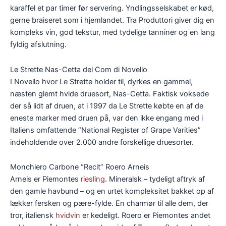
karaffel et par timer før servering. Yndlingsselskabet er kød,
gerne braiseret som i hjemlandet. Tra Produttori giver dig en
kompleks vin, god tekstur, med tydelige tanniner og en lang
fyldig afslutning.
Le Strette Nas-Cetta del Com di Novello
I Novello hvor Le Strette holder til, dyrkes en gammel,
næsten glemt hvide druesort, Nas-Cetta. Faktisk voksede
der så lidt af druen, at i 1997 da Le Strette købte en af de
eneste marker med druen på, var den ikke engang med i
Italiens omfattende “National Register of Grape Varities”
indeholdende over 2.000 andre forskellige druesorter.
Monchiero Carbone “Recit” Roero Arneis
Arneis er Piemontes
riesling
. Mineralsk – tydeligt aftryk af
den gamle havbund – og en urtet kompleksitet bakket op af
lækker fersken og pære-fylde. En charmør til alle dem, der
tror, italiensk
hvidvin
er kedeligt. Roero er Piemontes andet