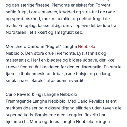
og den særlige finesse, Piemonte er elsket for. Forvent
saftig frugt, florale nuancer, krydderi og struktur i de røde –
og sprød friskhed, rank mineralitet og delikat frugt i de
hvide. En oplagt kasse til dig, der vil opleve det bedste fra
Norditalien i ét sikkert og smagfuldt køb.
Monchiero Carbone “Regret” Langhe
Nebbiolo
Nebbiolo. Den store drue i Piemonte. Lys, tannisk og
majestætisk. Her i en blødere og blidere udgave, der ikke
kræver femten år i kælderen før den er tilnærmelig. En smule
tjære, lidt blommeskind, tobak, røde bolsjer og en lang,
smuk finale. ”Barolo” til os uden friværdi!
Carlo Revello & Figli Langhe Nebbiolo
Fremragende Langhe Nebbiolo! Med Carlo Revellos talent,
markbesiddelser og nidkære tilgang slår den uden tøven alle
supermarkeds-Baroloerne med længder. Revello har
hjemme i La Morra og deres Langhe Nebbiolo er ingen