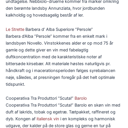
undtagelse. Nebbiolo-druerne kommer fra marker omkring
den berømte landsby Annunziata, hvor jordbunden
kalkholdig og hovedsagelig består af ler.
Le Strette
Barbera d’ Alba Superiore “Persole”
Barbera d’Alba “Persole” kommer fra en enkelt mark i
landsbyen Novello. Vinstokkenes alder er op mod 75 år
gamle og dette giver en vin med fabelagtig
duftkoncentration med de karakteristiske noter af
bittersøde kirsebær. Alt materiale høstes naturligvis pr.
håndkraft og i macerationsperioden følges syrebalancen
nøje, således, at presningen foregår på det helt optimale
tidspunkt.
Cooperativa Tra Produttori “Scuta!”
Barolo
Cooperativa Tra Produttori “Scuta!” Barolo en skøn vin med
duft af lakrids, tobak og egetræ. Tætpakket, raffineret og
dyb. Kongen af
italiensk vin
i en kompleks og harmonisk
udgave, der kalder på de store glas og gerne en tur på