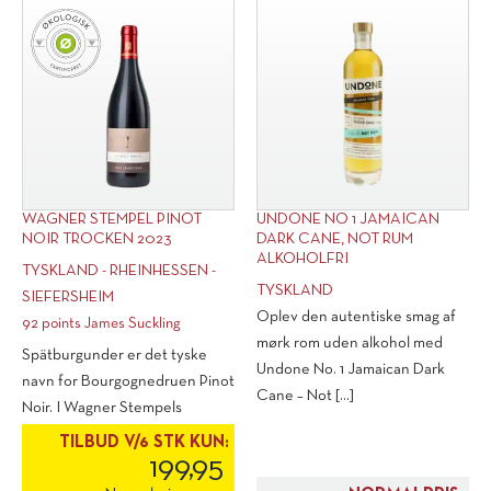
WAGNER STEMPEL PINOT
UNDONE NO 1 JAMAICAN
NOIR TROCKEN 2023
DARK CANE, NOT RUM
ALKOHOLFRI
TYSKLAND - RHEINHESSEN -
TYSKLAND
SIEFERSHEIM
Oplev den autentiske smag af
92 points James Suckling
mørk rom uden alkohol med
Spätburgunder er det tyske
Undone No. 1 Jamaican Dark
navn for Bourgognedruen Pinot
Cane – Not [...]
Noir. I Wagner Stempels
økologiske [...]
TILBUD V/6 STK KUN:
199,95