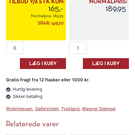
TILBUD V/6 STK KUN:
NORMALPRIS:
165,-
189,95
Normalpris:
189,95
SPAR:
149,70
Wagner
Wagner
Stempel
Stempel
Riesling
Riesling
Trocken
Trocken
LÆG I KURV
LÆG I KURV
2025
2025
antal
antal
Gratis fragt fra 12 flasker eller 1000 kr.
Hurtig levering
Sikker betaling
Rheinhessen
,
Siefersheim
,
Tyskland
,
Wagner Stempel
Relaterede varer