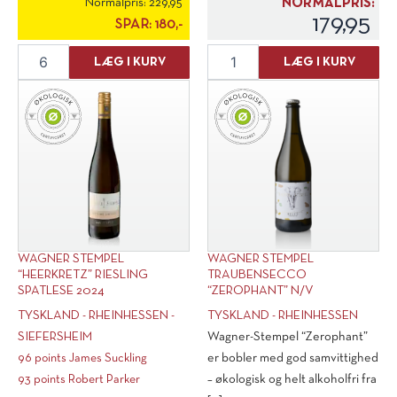
Normalpris:
229,95
NORMALPRIS:
179,95
SPAR:
180,-
Wagner
Undone
LÆG I KURV
LÆG I KURV
Stempel
No
Pinot
1
Noir
Jamaican
trocken
Dark
2023
Cane,
antal
Not
Rum
Alkoholfri
antal
WAGNER STEMPEL
WAGNER STEMPEL
“HEERKRETZ” RIESLING
TRAUBENSECCO
SPATLESE 2024
“ZEROPHANT” N/V
TYSKLAND - RHEINHESSEN -
TYSKLAND - RHEINHESSEN
SIEFERSHEIM
Wagner-Stempel “Zerophant”
96 points James Suckling
er bobler med god samvittighed
93 points Robert Parker
– økologisk og helt alkoholfri fra