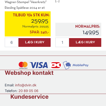
[...]
Wagner-Stempel "Heerkretz"
Riesling Spätlese 2024 er et
studie i præcision, terroir og [...]
TILBUD V/6 STK KUN:
259,95
Normalpris:
299,95
NORMALPRIS:
149,95
SPAR:
240,-
Wagner
Wagner
LÆG I KURV
LÆG I KURV
Stempel
Stempel
"Heerkretz"
Traubensecco
Riesling
"Zerophant"
Spatlese
N/V
2024
antal
antal
Webshop kontakt
Email:
info@dvin.dk
Telefon:
20 89 05 06
Kundeservice