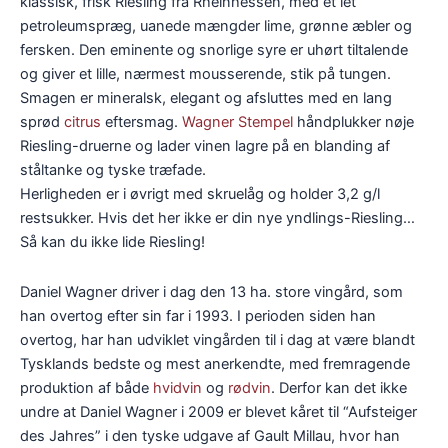
klassisk, frisk Riesling fra Rheinhessen, med et let
petroleumspræg, uanede mængder lime, grønne æbler og
fersken. Den eminente og snorlige syre er uhørt tiltalende
og giver et lille, nærmest mousserende, stik på tungen.
Smagen er mineralsk, elegant og afsluttes med en lang
sprød
citrus
eftersmag.
Wagner Stempel
håndplukker nøje
Riesling-druerne og lader vinen lagre på en blanding af
ståltanke og tyske træfade.
Herligheden er i øvrigt med skruelåg og holder 3,2 g/l
restsukker. Hvis det her ikke er din nye yndlings-Riesling…
Så kan du ikke lide Riesling!
Daniel Wagner driver i dag den 13 ha. store vingård, som
han overtog efter sin far i 1993. I perioden siden han
overtog, har han udviklet vingården til i dag at være blandt
Tysklands bedste og mest anerkendte, med fremragende
produktion af både
hvidvin
og
rødvin
. Derfor kan det ikke
undre at Daniel Wagner i 2009 er blevet kåret til “Aufsteiger
des Jahres” i den tyske udgave af Gault Millau, hvor han