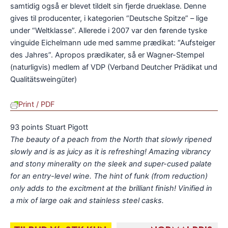
samtidig også er blevet tildelt sin fjerde drueklase. Denne
gives til producenter, i kategorien “Deutsche Spitze” – lige
under “Weltklasse”. Allerede i 2007 var den førende tyske
vinguide Eichelmann ude med samme prædikat: “Aufsteiger
des Jahres”. Apropos prædikater, så er Wagner-Stempel
(naturligvis) medlem af VDP (Verband Deutcher Prädikat und
Qualitätsweingüter)
Print / PDF
93 points Stuart Pigott
The beauty of a peach from the North that slowly ripened
slowly and is as juicy as it is refreshing! Amazing vibrancy
and stony minerality on the sleek and super-cused palate
for an entry-level wine. The hint of funk (from reduction)
only adds to the excitment at the brilliant finish! Vinified in
a mix of large oak and stainless steel casks.