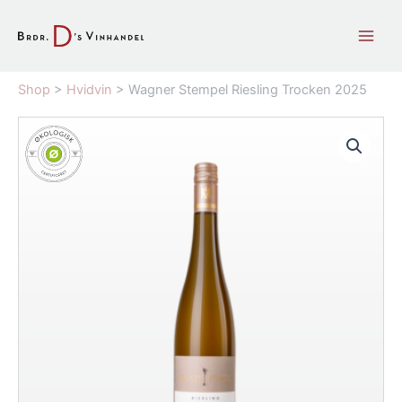
Gå
til
indholdet
Shop
>
Hvidvin
>
Wagner Stempel Riesling Trocken 2025