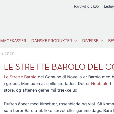
Fortryd dit køb
Ledige
SMAGEKASSER
DANSKE PRODUKTER
DIVERSE
BE
llo 2020
LE STRETTE BAROLO DEL C
Le Strette
Barolo
del Comune di Novello er Barolo med be
i grebet. Men uden at spille storladen. Det er
Nebbiolo
ti
store, og aftenen gerne må trække ud.
Duften åbner med kirsebær, rosenblade og viol. Så kommer
som hører Barolo til. Ikke støvet eller gammeldags. Bare