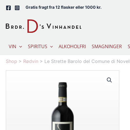
Gå
Gratis fragt fra 12 flasker eller 1000 kr.
til
indholdet
VIN
SPIRITUS
ALKOHOLFRI
SMAGNINGER
Shop
>
Rødvin
>
Le Strette Barolo del Comune di Nove