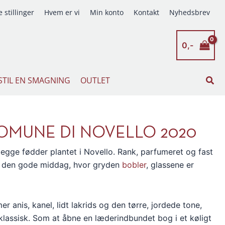
 stillinger
Hvem er vi
Min konto
Kontakt
Nyhedsbrev
0,-
Søg
STIL EN SMAGNING
OUTLET
OMUNE DI NOVELLO 2020
gge fødder plantet i Novello. Rank, parfumeret og fast
l den gode middag, hvor gryden
bobler
, glassene er
 anis, kanel, lidt lakrids og den tørre, jordede tone,
 klassisk. Som at åbne en læderindbundet bog i et køligt