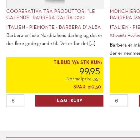
COOPERATIVA TRA PRODUTTORI “LE
MONCHIERO 
CALENDE” BARBERA D’ALBA 2022
BARBERA D’A
ITALIEN - PIEMONTE - BARBERA D' ALBA
ITALIEN - P
Barbera er hele Norditaliens darling og det er
92 points Houlbe
der flere gode grunde til. Det er for det [...]
Barbera er må
der er nemmest
ikke [...]
TILBUD V/6 STK KUN:
99,95
Normalpris:
135,-
SPAR:
210,30
Cooperativa
Monchiero
LÆG I KURV
Tra
Carbone
Produttori
"Pelisa"
"Le
Barbera
Calende"
d'Alba
Barbera
2023
d'Alba
antal