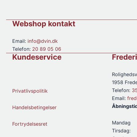
2022
antal
Webshop kontakt
Email:
info@dvin.dk
Telefon:
20 89 05 06
Kundeservice
Freder
Rolighedsv
1958 Frede
Telefon:
3
Privatlivspolitik
Email:
fre
Åbningsti
Handelsbetingelser
Mandag
Fortrydelsesret
Tirsdag: