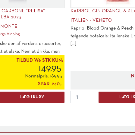
CARBONE “PELISA”
KAPRIOL GIN ORANGE & P
LBA 2023
ITALIEN - VENETO
IEMONTE
Kapriol Blood Orange & Peach 
rgs Vinblog
følgende botaicals: Italienske 
ske den af verdens druesorter,
[...]
 at elske. Nem at drikke, men
TILBUD V/6 STK KUN:
149,95
Normalpris:
189,95
N
SPAR:
240,-
Kapriol
LÆG I KURV
LÆG I 
Gin
Orange
&
Peach
antal