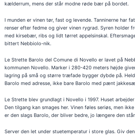
kælderrum, mens der står modne røde bær på bordet.
I munden er vinen tør, fast og levende. Tanninerne har fa
renser efter fedme og giver vinen rygrad. Syren holder fr
med kirsebær, ribs og lidt tørret appelsinskal. Eftersmag
bittert Nebbiolo-nik.
Le Strette Barolo del Comune di Novello er lavet på Nebb
kommunen Novello. Marker i 280-420 meters højde giver
lagring på små og større træfade bygger dybde på. Heldi
Barolo med adresse, ikke bare Barolo med pænt jakkesæ
Le Strette blev grundlagt i Novello i 1997. Huset arbejd
Den tilgang kan smages her. Vinen føles seriøs, men ikke 
er den slags Barolo, der bliver bedre, jo længere den står 
Server den let under stuetemperatur i store glas. Giv den 