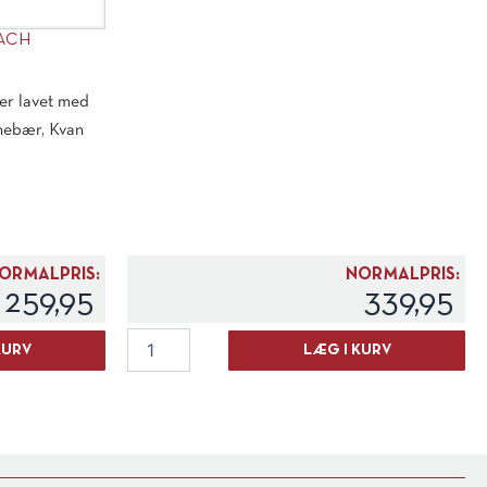
EACH
er lavet med
Enebær, Kvan
ORMALPRIS:
NORMALPRIS:
259,95
339,95
La
KURV
LÆG I KURV
Cantina
Pizzolato
Grappa
del
Nonno
"Gino"