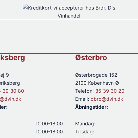
iksberg
Østerbro
ej 9
Østerbrogade 152
riksberg
2100 København Ø
5 39 30 80
Telefon:
35 39 30 20
d@dvin.dk
Email:
obro@dvin.dk
der:
Åbningstider:
10.00-18.00
Mandag:
10.00-18.00
Tirsdag: