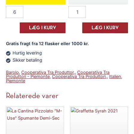
Cooperativa
Cooperativa
Tra
Tra
Produttori
Produttori
"Scuta!"
"Scuta!"
LÆG I KURV
LÆG I KURV
Barolo
Barolo
2019
2019
Gratis fragt fra 12 flasker eller 1000 kr.
antal
antal
Hurtig levering
Sikker betaling
Barolo
,
Cooperativa Tra Produttor,
,
Cooperativa Tra
Produttori - Piemonte
,
Cooperativa Tra Produttori,
,
Italien
,
Piemonte
Relaterede varer