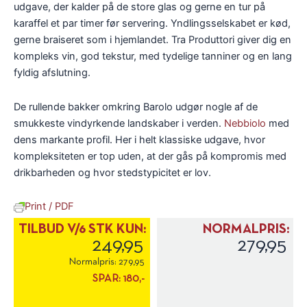
udgave, der kalder på de store glas og gerne en tur på
karaffel et par timer før servering. Yndlingsselskabet er kød,
gerne braiseret som i hjemlandet. Tra Produttori giver dig en
kompleks vin, god tekstur, med tydelige tanniner og en lang
fyldig afslutning.
De rullende bakker omkring Barolo udgør nogle af de
smukkeste vindyrkende landskaber i verden.
Nebbiolo
med
dens markante profil. Her i helt klassiske udgave, hvor
kompleksiteten er top uden, at der gås på kompromis med
drikbarheden og hvor stedstypicitet er lov.
Print / PDF
TILBUD V/6 STK KUN:
NORMALPRIS:
249,95
279,95
Normalpris:
279,95
SPAR:
180,-