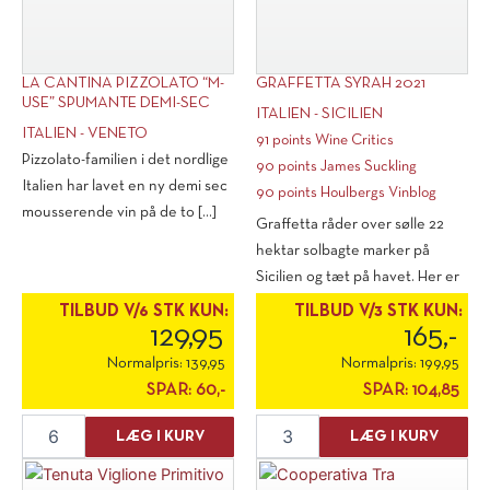
LA CANTINA PIZZOLATO “M-
GRAFFETTA SYRAH 2021
USE” SPUMANTE DEMI-SEC
ITALIEN - SICILIEN
ITALIEN - VENETO
91 points Wine Critics
Pizzolato-familien i det nordlige
90 points James Suckling
Italien har lavet en ny demi sec
90 points Houlbergs Vinblog
mousserende vin på de to [...]
Graffetta råder over sølle 22
hektar solbagte marker på
Sicilien og tæt på havet. Her er
de [...]
TILBUD V/6 STK KUN:
TILBUD V/3 STK KUN:
129,95
165,-
Normalpris:
139,95
Normalpris:
199,95
SPAR:
60,-
SPAR:
104,85
La
Graffetta
LÆG I KURV
LÆG I KURV
Cantina
Syrah
Pizzolato
2021
"M-
antal