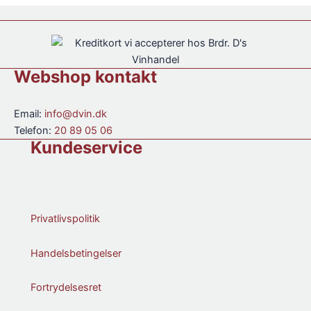
Primitivo
Produttori
2022
"Le
antal
Calende"
Barbera
d'Alba
2022
Webshop kontakt
antal
Email:
info@dvin.dk
Telefon:
20 89 05 06
Kundeservice
Privatlivspolitik
Handelsbetingelser
Fortrydelsesret