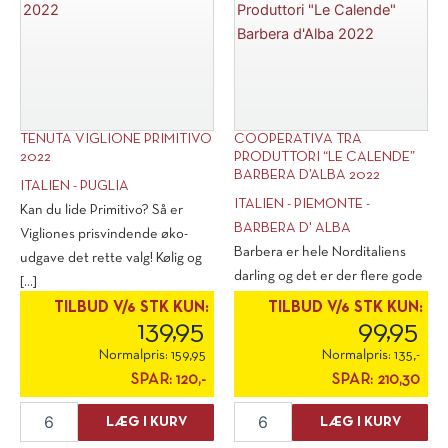
Use"
Spumante
Demi-
Sec
antal
TENUTA VIGLIONE PRIMITIVO
COOPERATIVA TRA
2022
PRODUTTORI “LE CALENDE”
BARBERA D’ALBA 2022
ITALIEN - PUGLIA
ITALIEN - PIEMONTE -
Kan du lide Primitivo? Så er
BARBERA D' ALBA
Vigliones prisvindende øko-
Barbera er hele Norditaliens
udgave det rette valg! Kølig og
darling og det er der flere gode
[...]
grunde til. Det er for det [...]
TILBUD V/6 STK KUN:
TILBUD V/6 STK KUN:
139,95
99,95
Normalpris:
159,95
Normalpris:
135,-
SPAR:
120,-
SPAR:
210,30
Tenuta
Cooperativa
LÆG I KURV
LÆG I KURV
Viglione
Tra