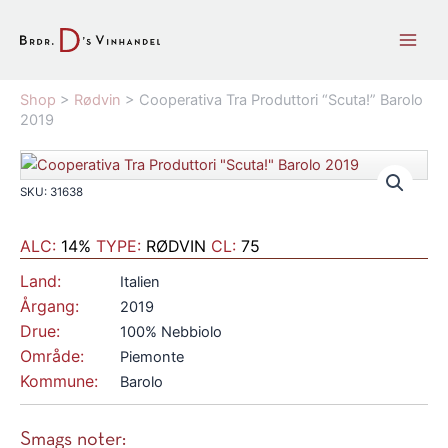
Gå
til
indholdet
Shop
>
Rødvin
>
Cooperativa Tra Produttori “Scuta!” Barolo
2019
SKU: 31638
ALC:
14%
TYPE:
RØDVIN
CL:
75
Land:
Italien
Årgang:
2019
Drue:
100% Nebbiolo
Område:
Piemonte
Kommune:
Barolo
Smags noter: