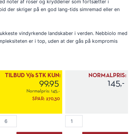
d noter af roser og krydderier som fortsætter i
id der skriger på en god lang-tids simremad eller en
mukkeste vindyrkende landskaber i verden. Nebbiolo med
ompleksiteten er i top, uden at der gås på kompromis
TILBUD V/6 STK KUN:
NORMALPRIS:
99,95
145,-
Normalpris:
145,-
SPAR:
270,30
Cooperativa
Cooperativa
Tra
Tra
Produttori
Produttori