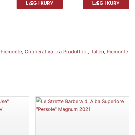
"Le
"Le
LÆG I KURV
LÆG I KURV
Calende"
Calende"
Langhe
Langhe
Nebbiolo
Nebbiolo
2022
2022
antal
antal
- Piemonte
,
Cooperativa Tra Produttori,
,
Italien
,
Piemonte