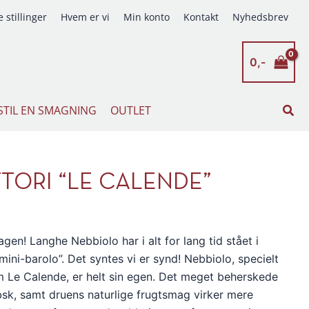
 stillinger
Hvem er vi
Min konto
Kontakt
Nyhedsbrev
0,-
Søg
STIL EN SMAGNING
OUTLET
TORI “LE CALENDE”
! Langhe Nebbiolo har i alt for lang tid stået i
mini-barolo”. Det syntes vi er synd! Nebbiolo, specielt
m Le Calende, er helt sin egen. Det meget beherskede
øbsk, samt druens naturlige frugtsmag virker mere