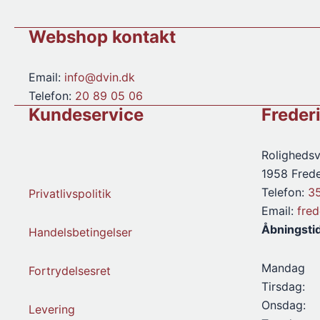
l.
antal
Webshop kontakt
Email:
info@dvin.dk
Telefon:
20 89 05 06
Kundeservice
Freder
Rolighedsv
1958 Frede
Telefon:
3
Privatlivspolitik
Email:
fre
Åbningsti
Handelsbetingelser
Mandag
Fortrydelsesret
Tirsdag:
Onsdag:
Levering