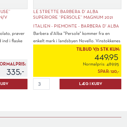
-USE”
LE STRETTE BARBERA D’ ALBA
N/V
SUPERIORE “PERSOLE” MAGNUM 2021
ITALIEN - PIEMONTE - BARBERA D' ALBA
olato, prøver
Barbera d'Alba "Persole" kommer fra en
ind i flaske
enkelt mark i landsbyen Novello. Vinstokkenes
alder er [...]
TILBUD V/3 STK KUN:
449,95
ORMALPRIS:
Normalpris:
489,95
335,-
SPAR:
120,-
Le
KURV
LÆG I KURV
Strette
Barbera
d'
Alba
Superiore
"Persole"
Magnum
2021