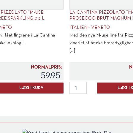
 PIZZOLATO “M-USE”
LA CANTINA PIZZOLATO “M
E SPARKLING 0,2 L.
PROSECCO BRUT MAGNUM 
ENETO
ITALIEN - VENETO
 fået fingrene i La Cantina
Med den nye M-use line fra Pizz
ke, økologi...
vineriet at tænke bæredygtighed 
[...]
NORMALPRIS:
N
59,95
La
LÆG I KURV
LÆG I 
Cantina
Pizzolato
"M-
Use"
Prosecco
Brut
MAGNUM
N/V