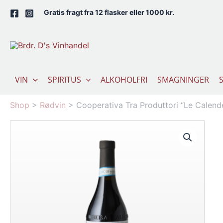
Gå
Gratis fragt fra 12 flasker eller 1000 kr.
til
indholdet
VIN
SPIRITUS
ALKOHOLFRI
SMAGNINGER
Shop
>
Rødvin
>
Cooperativa Tra Produttori “Le Calen