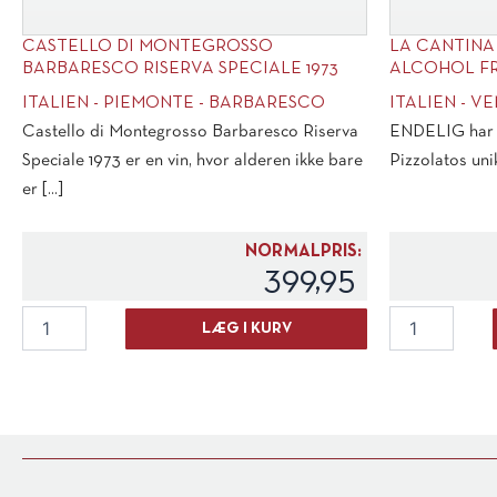
CASTELLO DI MONTEGROSSO
LA CANTINA
BARBARESCO RISERVA SPECIALE 1973
ALCOHOL FRE
ITALIEN - PIEMONTE - BARBARESCO
ITALIEN - V
Castello di Montegrosso Barbaresco Riserva
ENDELIG har vi
Speciale 1973 er en vin, hvor alderen ikke bare
Pizzolatos unik
er [...]
NORMALPRIS:
399,95
Castello
La
LÆG I KURV
di
Cantina
Montegrosso
Pizzolato
Barbaresco
"M-
Riserva
Use"
Speciale
Alcohol
1973
Free
antal
Sparkling
0,2