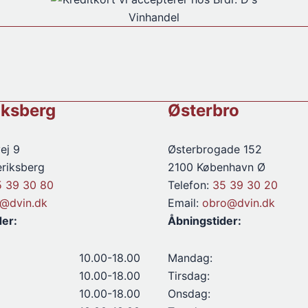
antal
iksberg
Østerbro
ej 9
Østerbrogade 152
riksberg
2100 København Ø
5 39 30 80
Telefon:
35 39 30 20
d@dvin.dk
Email:
obro@dvin.dk
der:
Åbningstider:
10.00-18.00
Mandag:
10.00-18.00
Tirsdag:
10.00-18.00
Onsdag: