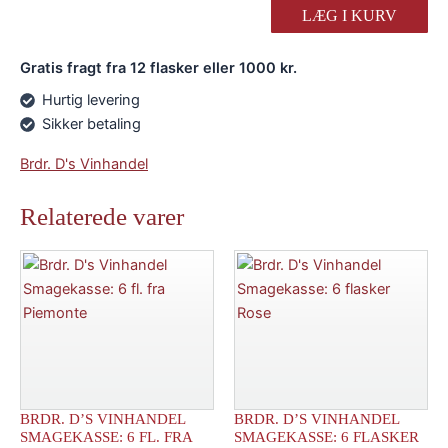
Smagekasse:
LÆG I KURV
6
fl.
Gratis fragt fra 12 flasker eller 1000 kr.
Hvidvine
alle
Hurtig levering
med
Sikker betaling
top
anmeldelser!
Brdr. D's Vinhandel
antal
Relaterede varer
BRDR. D’S VINHANDEL
BRDR. D’S VINHANDEL
SMAGEKASSE: 6 FL. FRA
SMAGEKASSE: 6 FLASKER