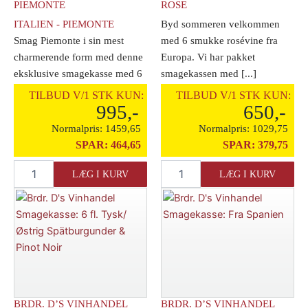
PIEMONTE
ROSE
ITALIEN - PIEMONTE
Byd sommeren velkommen
Smag Piemonte i sin mest
med 6 smukke rosévine fra
charmerende form med denne
Europa. Vi har pakket
eksklusive smagekasse med 6
smagekassen med [...]
nøje udvalgte [...]
TILBUD V/1 STK KUN:
TILBUD V/1 STK KUN:
995,-
650,-
Normalpris:
1459,65
Normalpris:
1029,75
SPAR:
464,65
SPAR:
379,75
Brdr.
Brdr.
LÆG I KURV
LÆG I KURV
D's
D's
Vinhandel
Vinhandel
Smagekasse:
Smagekasse:
6
6
fl.
flasker
fra
Rose
Piemonte
antal
antal
BRDR. D’S VINHANDEL
BRDR. D’S VINHANDEL