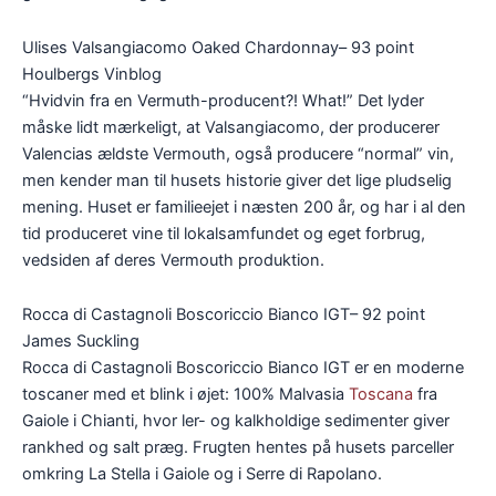
Ulises Valsangiacomo Oaked Chardonnay– 93 point
Houlbergs Vinblog
“Hvidvin fra en Vermuth-producent?! What!” Det lyder
måske lidt mærkeligt, at Valsangiacomo, der producerer
Valencias ældste Vermouth, også producere “normal” vin,
men kender man til husets historie giver det lige pludselig
mening. Huset er familieejet i næsten 200 år, og har i al den
tid produceret vine til lokalsamfundet og eget forbrug,
vedsiden af deres Vermouth produktion.
Rocca di Castagnoli Boscoriccio Bianco IGT– 92 point
James Suckling
Rocca di Castagnoli Boscoriccio Bianco IGT er en moderne
toscaner med et blink i øjet: 100% Malvasia
Toscana
fra
Gaiole i Chianti, hvor ler- og kalkholdige sedimenter giver
rankhed og salt præg. Frugten hentes på husets parceller
omkring La Stella i Gaiole og i Serre di Rapolano.