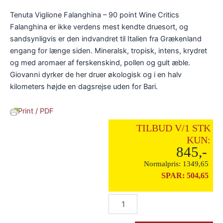
Tenuta Viglione Falanghina – 90 point Wine Critics
Falanghina er ikke verdens mest kendte druesort, og
sandsynligvis er den indvandret til Italien fra Grækenland
engang for længe siden. Mineralsk, tropisk, intens, krydret
og med aromaer af ferskenskind, pollen og gult æble.
Giovanni dyrker de her druer økologisk og i en halv
kilometers højde en dagsrejse uden for Bari.
Print / PDF
TILBUD V/1 STK
KUN:
845,-
Normalpris:
1349,65
SPAR:
504,65
Brdr.
D's
Vinhandel