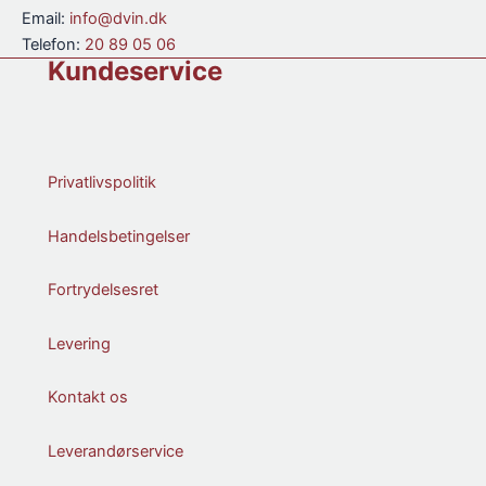
Pinot
Email:
info@dvin.dk
Noir
Telefon:
20 89 05 06
antal
Kundeservice
Privatlivspolitik
Handelsbetingelser
Fortrydelsesret
Levering
Kontakt os
Leverandørservice