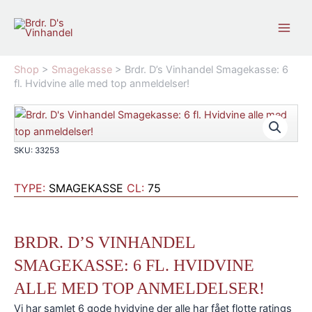
Gå
til
indholdet
Shop
>
Smagekasse
>
Brdr. D’s Vinhandel Smagekasse: 6
fl. Hvidvine alle med top anmeldelser!
SKU: 33253
TYPE:
SMAGEKASSE
CL:
75
BRDR. D’S VINHANDEL
SMAGEKASSE: 6 FL. HVIDVINE
ALLE MED TOP ANMELDELSER!
Vi har samlet 6 gode hvidvine der alle har fået flotte ratings