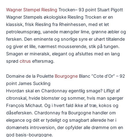
Wagner Stempel
Riesling
Trocken– 93 point Stuart Pigott
Wagner Stempels økologiske Riesling Trocken er en
klassisk, frisk Riesling fra Rheinhessen, med et let
petroleumspræg, uanede mængder lime, grønne æbler og
fersken. Den eminente og snorlige syre er uhørt tiltalende
og giver et lille, nærmest mousserende, stik på tungen.
Smagen er mineralsk, elegant og afsluttes med en lang
sprød
citrus
eftersmag.
Domaine de la Poulette
Bourgogne
Blanc “Cote d’Or” – 92
point James Suckling
Hvordan skal en Chardonnay egentlig smage? Lifligt af
citronskal, hvide blomster og sommer, hvis man spørger
François Michaut. Og i hvert fald ikke af træ, kokos og
dåsefersken. Chardonnay fra Bourgogne handler om
elegance og dét er tydeligt og smagbart allerede her i
domænets introversion, der opfylder alle drømme om en
god basis-bourgogne.