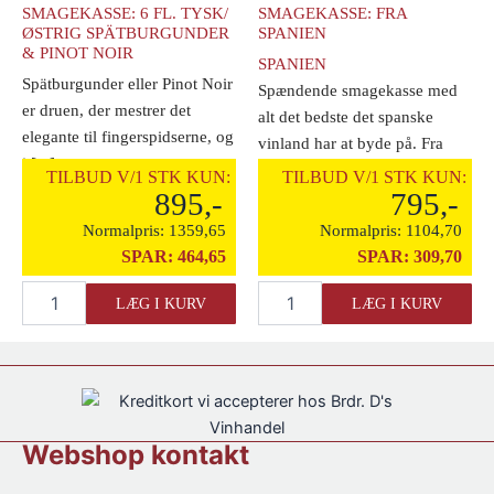
SMAGEKASSE: 6 FL. TYSK/
SMAGEKASSE: FRA
ØSTRIG SPÄTBURGUNDER
SPANIEN
& PINOT NOIR
SPANIEN
Spätburgunder eller Pinot Noir
Spændende smagekasse med
er druen, der mestrer det
alt det bedste det spanske
elegante til fingerspidserne, og
vinland har at byde på. Fra
i [...]
læskende og [...]
TILBUD V/1 STK KUN:
TILBUD V/1 STK KUN:
895,-
795,-
Normalpris:
1359,65
Normalpris:
1104,70
SPAR:
464,65
SPAR:
309,70
Brdr.
Brdr.
LÆG I KURV
LÆG I KURV
D's
D's
Vinhandel
Vinhandel
Smagekasse:
Smagekasse:
6
Fra
fl.
Spanien
Tysk/
antal
Østrig
Webshop kontakt
Spätburgunder
&