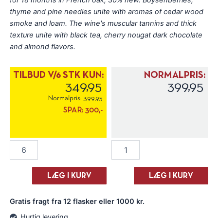
thyme and pine needles unite with aromas of cedar wood
smoke and loam. The wine's muscular tannins and thick
texture unite with black tea, cherry nougat dark chocolate
and almond flavors.
TILBUD V/6 STK KUN:
NORMALPRIS:
349,95
399,95
Normalpris:
399,95
SPAR:
300,-
Two
Two
Vintners
Vintners
Grenache
Grenache
Noir
Noir
LÆG I KURV
LÆG I KURV
2021
2021
antal
antal
Gratis fragt fra 12 flasker eller 1000 kr.
Hurtig levering