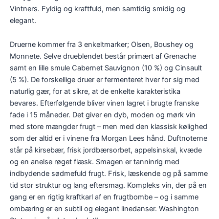
Vintners. Fyldig og kraftfuld, men samtidig smidig og
elegant.
Druerne kommer fra 3 enkeltmarker; Olsen, Boushey og
Monnete. Selve drueblendet består primært af Grenache
samt en lille smule Cabernet Sauvignon (10 %) og Cinsault
(5 %). De forskellige druer er fermenteret hver for sig med
naturlig gær, for at sikre, at de enkelte karakteristika
bevares. Efterfølgende bliver vinen lagret i brugte franske
fade i 15 måneder. Det giver en dyb, moden og mørk vin
med store mængder frugt – men med den klassisk kølighed
som der altid er i vinene fra Morgan Lees hånd. Duftnoterne
står på kirsebær, frisk jordbærsorbet, appelsinskal, kvæde
og en anelse røget flæsk. Smagen er tanninrig med
indbydende sødmefuld frugt. Frisk, læskende og på samme
tid stor struktur og lang eftersmag. Kompleks vin, der på en
gang er en rigtig kraftkarl af en frugtbombe – og i samme
ombæring er en subtil og elegant linedanser. Washington