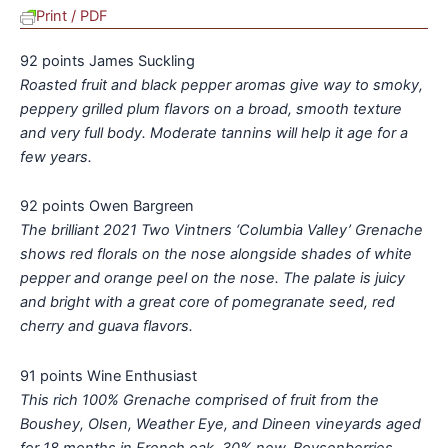
Print / PDF
92 points James Suckling
Roasted fruit and black pepper aromas give way to smoky,
peppery grilled plum flavors on a broad, smooth texture
and very full body. Moderate tannins will help it age for a
few years.
92 points Owen Bargreen
The brilliant 2021 Two Vintners ‘Columbia Valley’ Grenache
shows red florals on the nose alongside shades of white
pepper and orange peel on the nose. The palate is juicy
and bright with a great core of pomegranate seed, red
cherry and guava flavors.
91 points Wine Enthusiast
This rich 100% Grenache comprised of fruit from the
Boushey, Olsen, Weather Eye, and Dineen vineyards aged
for 18 months in French oak, 30% new. Boysenberries,