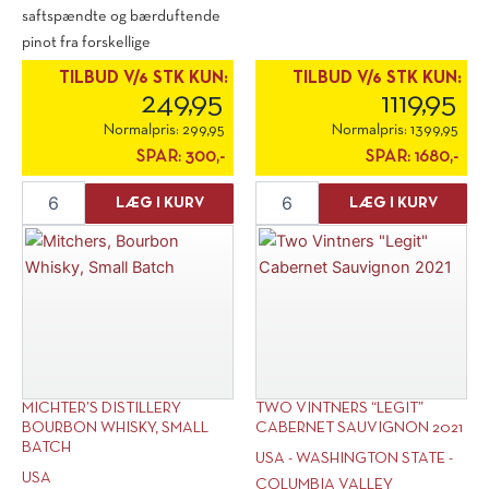
saftspændte og bærduftende
pinot fra forskellige
familieejede marker i [...]
TILBUD V/6 STK KUN:
TILBUD V/6 STK KUN:
249,95
1119,95
Normalpris:
299,95
Normalpris:
1399,95
SPAR:
300,-
SPAR:
1680,-
Roots
World's
LÆG I KURV
LÆG I KURV
Wine
End
"Klee"
Wavelength
Pinot
2013
Noir
antal
2023
antal
MICHTER’S DISTILLERY
TWO VINTNERS “LEGIT”
BOURBON WHISKY, SMALL
CABERNET SAUVIGNON 2021
BATCH
USA - WASHINGTON STATE -
USA
COLUMBIA VALLEY