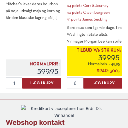
Mitcher's laver deres bourbon
94 points Cork & Journey
på nøje udvalgt majs og korn og
92 points Owen Bargreen
får den klassiske lagring på [...]
91 points James Suckling
Bordeaux som i gamle dage. Fra
Washington State altså.
Vinmager Morgan Lee kan spille
sød [...]
TILBUD V/6 STK KUN:
399,95
NORMALPRIS:
Normalpris:
449,95
599,95
SPAR:
300,-
Michter’s
Two
LÆG I KURV
LÆG I KURV
Distillery
Vintners
Bourbon
"Legit"
Whisky,
Cabernet
Small
Sauvignon
Batch
2021
antal
antal
Webshop kontakt