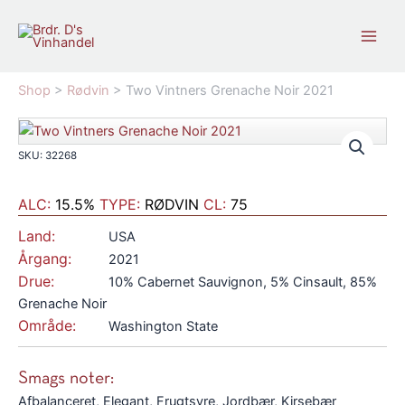
Gå
til
indholdet
Shop
>
Rødvin
>
Two Vintners Grenache Noir 2021
SKU: 32268
ALC:
15.5%
TYPE:
RØDVIN
CL:
75
Land:
USA
Årgang:
2021
Drue:
10% Cabernet Sauvignon, 5% Cinsault, 85%
Grenache Noir
Område:
Washington State
Smags noter:
Afbalanceret, Elegant, Frugtsyre, Jordbær, Kirsebær