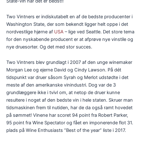
State-vin når det er bedst!!
Two Vintners er indiskutabelt en af de bedste producenter i
Washington State, der som bekendt ligger helt oppe i det
nordvestlige hjørne af
USA
– lige ved Seattle. Det store tema
for den nyskabende producent er at afprøve nye vinstile og
nye druesorter. Og det med stor succes.
Two Vintners blev grundlagt i 2007 af den unge winemaker
Morgan Lee og ejerne David og Cindy Lawson. På dét
tidspunkt var druer såsom Syrah og Merlot udstødte i det
meste af den amerikanske vinindustri. Dog var de 3
grundlæggere ikke i tvivl om, at netop de druer kunne
resultere i noget af den bedste vin i hele staten. Skruer man
tidsmaskinen frem til nutiden, har de da også ramt hovedet
på sømmet! Vinene har scoret 94 point fra Robert Parker,
95 point fra Wine Spectator og fået en imponerende flot 31.
plads på Wine Enthusiasts ”Best of the year” liste i 2017.