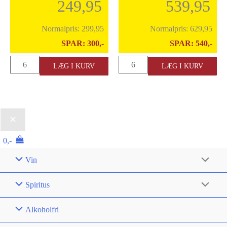
249,95
539,95
igennem! Gunsight Rock er
Ideen kom [...]
[...]
Normalpris:
299,95
Normalpris:
629,95
SPAR:
300,-
SPAR:
540,-
Gunsight
World's
LÆG I KURV
LÆG I KURV
Rock
End
Cabernet
Rebel
Sauvignon
2018
"Paso
antal
Roble"
0,-
2021
Vin
antal
Spiritus
Alkoholfri