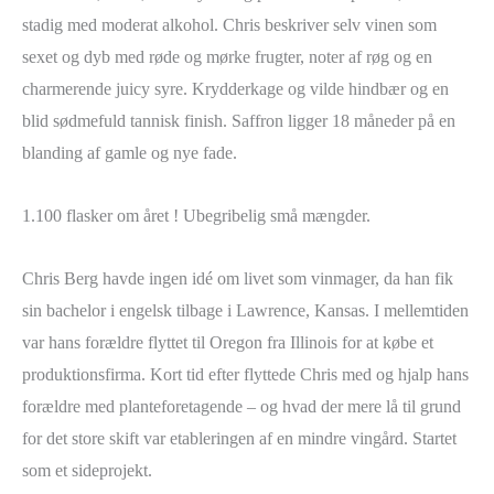
stadig med moderat alkohol. Chris beskriver selv vinen som
sexet og dyb med røde og mørke frugter, noter af røg og en
charmerende juicy syre. Krydderkage og vilde hindbær og en
blid sødmefuld tannisk finish. Saffron ligger 18 måneder på en
blanding af gamle og nye fade.
1.100 flasker om året ! Ubegribelig små mængder.
Chris Berg havde ingen idé om livet som vinmager, da han fik
sin bachelor i engelsk tilbage i Lawrence, Kansas. I mellemtiden
var hans forældre flyttet til Oregon fra Illinois for at købe et
produktionsfirma. Kort tid efter flyttede Chris med og hjalp hans
forældre med planteforetagende – og hvad der mere lå til grund
for det store skift var etableringen af en mindre vingård. Startet
som et sideprojekt.