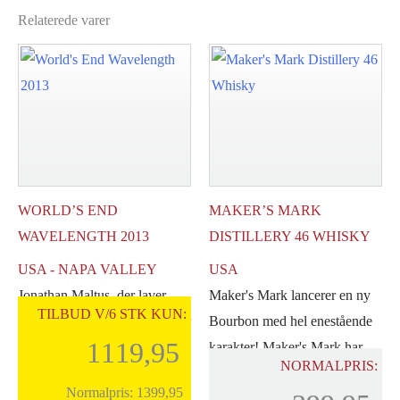
Relaterede varer
WORLD’S END
MAKER’S MARK
WAVELENGTH 2013
DISTILLERY 46 WHISKY
USA - NAPA VALLEY
USA
Jonathan Maltus, der laver
Maker's Mark lancerer en ny
TILBUD V/6 STK KUN:
100-pointsvine i St-Émilion, er
Bourbon med hel enestående
1119,95
taget til Napa for at gentage
karakter! Maker's Mark har
NORMALPRIS:
[...]
arbejdet [...]
Normalpris:
1399,95