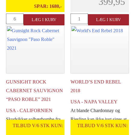
399,95
SPAR:
1680,-
World's
Maker's
LÆG I KURV
LÆG I KURV
End
Mark
Wavelength
Distillery
2013
46
antal
Whisky
antal
GUNSIGHT ROCK
WORLD’S END REBEL
CABERNET SAUVIGNON
2018
“PASO ROBLE” 2021
USA - NAPA VALLEY
USA - CALIFORNIEN
At blande Chardonnay og
Skudsikker solbærbombe fra
Riesling kan ikke just siges at
TILBUD V/6 STK KUN:
TILBUD V/6 STK KUN:
Californien - ikke til at skyde
være et traditionelt blend.