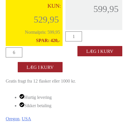
KUN:
599,95
529,95
Normalpris:
599,95
Roots
SPAR:
420,-
Wine
Roots
LÆG I KURV
"Saffron
Wine
Fields"
LÆG I KURV
"Saffron
Pinot
Fields"
Noir
Gratis fragt fra 12 flasker eller 1000 kr.
Pinot
2021
Noir
antal
Hurtig levering
2021
Sikker betaling
antal
Oregon
,
USA