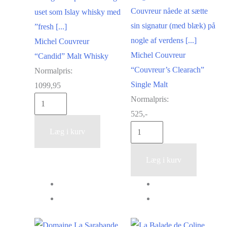
Couvreur nåede at sætte
uset som Islay whisky med
sin signatur (med blæk) på
”fresh [...]
nogle af verdens [...]
Michel Couvreur
Michel Couvreur
“Candid” Malt Whisky
“Couvreur’s Clearach”
Normalpris:
Single Malt
1099,95
Normalpris:
Michel
525,-
Couvreur
Michel
"Candid"
Læg i kurv
Couvreur
Malt
"Couvreur's
Whisky
Læg i kurv
Clearach"
antal
Single
Malt
antal