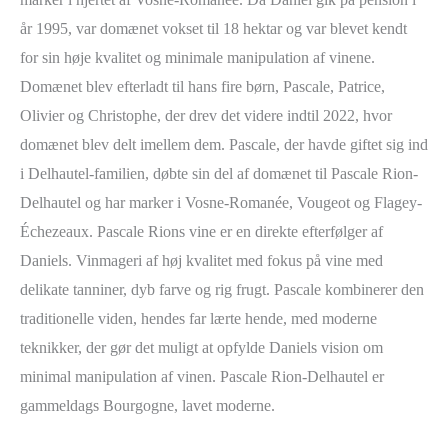
år 1995, var domænet vokset til 18 hektar og var blevet kendt
for sin høje kvalitet og minimale manipulation af vinene.
Domænet blev efterladt til hans fire børn, Pascale, Patrice,
Olivier og Christophe, der drev det videre indtil 2022, hvor
domænet blev delt imellem dem. Pascale, der havde giftet sig ind
i Delhautel-familien, døbte sin del af domænet til Pascale Rion-
Delhautel og har marker i Vosne-Romanée, Vougeot og Flagey-
Échezeaux. Pascale Rions vine er en direkte efterfølger af
Daniels. Vinmageri af høj kvalitet med fokus på vine med
delikate tanniner, dyb farve og rig frugt. Pascale kombinerer den
traditionelle viden, hendes far lærte hende, med moderne
teknikker, der gør det muligt at opfylde Daniels vision om
minimal manipulation af vinen. Pascale Rion-Delhautel er
gammeldags Bourgogne, lavet moderne.