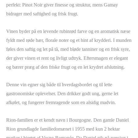
perfekt: Pinot Noir giver finesse og struktur, mens Gamay
bidrager med saftighed og frisk frugt.
Vinen byder på en levende rubinrød farve og en aromatisk næse
fyldt med røde bær, florale noter og et hint af krydderi. I munden
føles den saftig og let på tå, med bløde tanniner og en frisk syre,
der giver vinen et rent og livligt udtryk. Eftersmagen er elegant
og bærer præg af den friske frugt og en let krydret afslutning.
Denne vin egner sig både til hverdagsbordet og til lette
gastronomiske oplevelser. Den drikker godt ung, gerne let
afkølet, og fungerer fremragende som en alsidig madvin.
Rion-familien er et kendt navn i Bourgogne. Den gamle Daniel
Rion grundlagde familiedomænet i 1955 med kun 2 hektar
marker i hjertet af Vosne-Romanée. Da Daniel gik på pension i