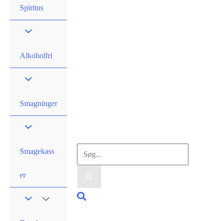
Spiritus
Alkoholfri
Smagninger
Søg
Smagekass
efter:
er
Søg