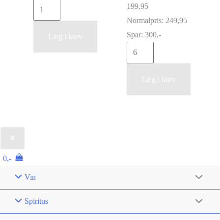
Domaine
199,95
La
Normalpris:
249,95
Sarabande
Spar:
300,-
Læg i kurv
Gin
La
antal
Balade
de
Læg i kurv
Coline
"Vaucluse"
Rouge
Magnum
2021
0,-
antal
Vin
Spiritus