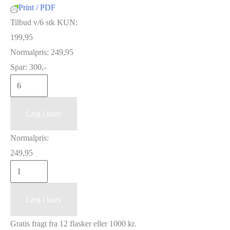
Print / PDF
Tilbud v/6 stk KUN:
199,95
Normalpris:
249,95
Spar:
300,-
Pascale
Rion-
Delhautal
Læg i kurv
Coteaux
Normalpris:
Bourguignons
249,95
2023
Pascale
antal
Rion-
Delhautal
Læg i kurv
Coteaux
Gratis fragt fra 12 flasker eller 1000 kr.
Bourguignons