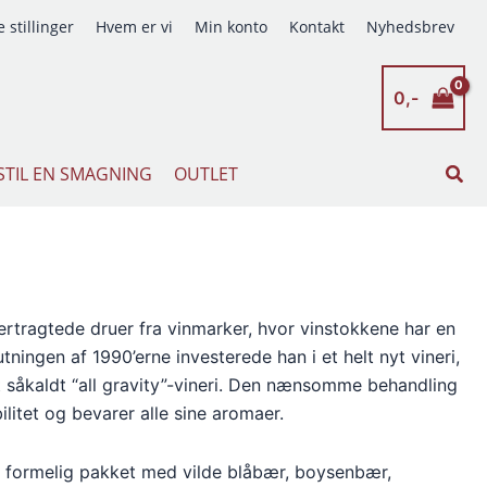
 stillinger
Hvem er vi
Min konto
Kontakt
Nyhedsbrev
0,-
Søg
STIL EN SMAGNING
OUTLET
ertragtede druer fra vinmarker, hvor vinstokkene har en
tningen af 1990’erne investerede han i et helt nyt vineri,
Et såkaldt “all gravity”-vineri. Den nænsomme behandling
litet og bevarer alle sine aromaer.
 formelig pakket med vilde blåbær, boysenbær,