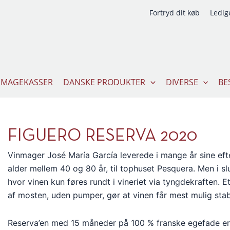
Fortryd dit køb
Ledige
SMAGEKASSER
DANSKE PRODUKTER
DIVERSE
BE
FIGUERO RESERVA 2020
Vinmager José María García leverede i mange år sine eft
alder mellem 40 og 80 år, til tophuset Pesquera. Men i slu
hvor vinen kun føres rundt i vineriet via tyngdekraften. 
af mosten, uden pumper, gør at vinen får mest mulig stabi
Reserva’en med 15 måneder på 100 % franske egefade er