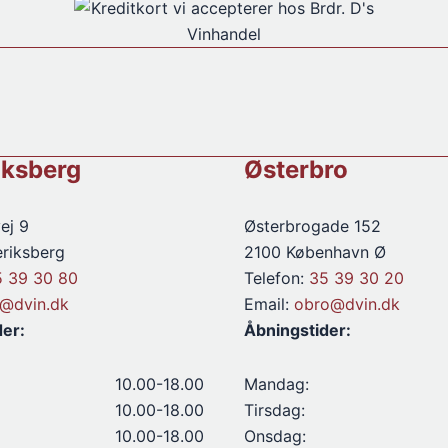
iksberg
Østerbro
ej 9
Østerbrogade 152
riksberg
2100 København Ø
5 39 30 80
Telefon:
35 39 30 20
d@dvin.dk
Email:
obro@dvin.dk
der:
Åbningstider:
10.00-18.00
Mandag:
10.00-18.00
Tirsdag:
10.00-18.00
Onsdag: