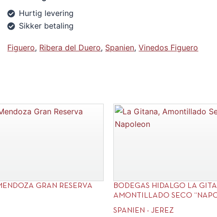
Hurtig levering
Sikker betaling
Figuero
,
Ribera del Duero
,
Spanien
,
Vinedos Figuero
MENDOZA GRAN RESERVA
BODEGAS HIDALGO LA GIT
AMONTILLADO SECO “NAP
SPANIEN - JEREZ