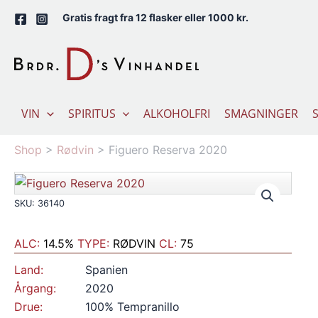
Gå
Gratis fragt fra 12 flasker eller 1000 kr.
til
indholdet
VIN
SPIRITUS
ALKOHOLFRI
SMAGNINGER
Shop
>
Rødvin
>
Figuero Reserva 2020
SKU: 36140
ALC:
14.5%
TYPE:
RØDVIN
CL:
75
Land:
Spanien
Årgang:
2020
Drue:
100% Tempranillo