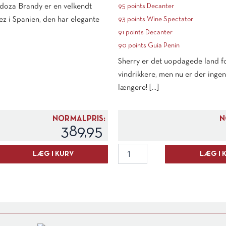
oza Brandy er en velkendt
95 points Decanter
ez i Spanien, den har elegante
93 points Wine Spectator
91 points Decanter
90 points Guia Penin
Sherry er det uopdagede land 
vindrikkere, men nu er der inge
længere! [...]
NORMALPRIS:
N
389,95
Bodegas
LÆG I KURV
LÆG I 
Hidalgo
La
Gitana
Amontillado
Seco
"Napoleon"
antal