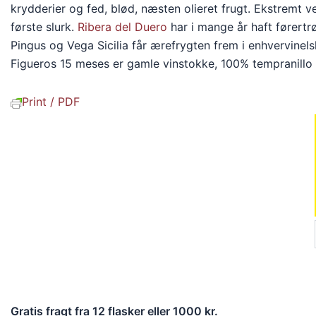
krydderier og fed, blød, næsten olieret frugt. Ekstremt v
første slurk.
Ribera del Duero
har i mange år haft førert
Pingus og Vega Sicilia får ærefrygten frem i enhvervinels
Figueros 15 meses er gamle vinstokke, 100% tempranillo o
Print / PDF
Gratis fragt fra 12 flasker eller 1000 kr.