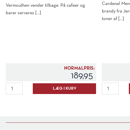
Cardenal Mend
Vermouthen vender tilbage. På cafeer og
brandy fra Jer
barer serveres [...]
toner af [...]
NORMALPRIS:
189,95
Casa
Cardenal
LÆG I KURV
Mariol
Mendoza
Vermouth
Gran
Blanc
Reserva
antal
Brandy
antal