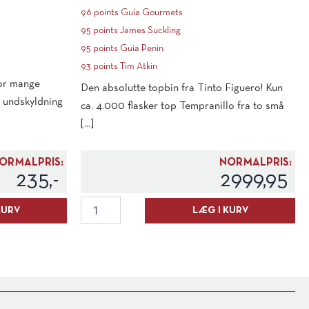
96 points Guía Gourmets
95 points James Suckling
95 points Guia Penin
93 points Tim Atkin
for mange
Den absolutte topbin fra Tinto Figuero! Kun
n undskyldning
ca. 4.000 flasker top Tempranillo fra to små
[...]
ORMALPRIS:
NORMALPRIS:
235,-
2999,95
Figuero
KURV
LÆG I KURV
Tinus
(OWC)
2017
antal