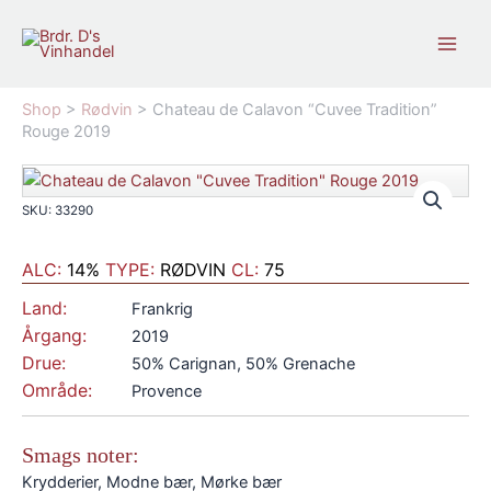
Gå
til
indholdet
Shop
>
Rødvin
>
Chateau de Calavon “Cuvee Tradition”
Rouge 2019
SKU: 33290
ALC:
14%
TYPE:
RØDVIN
CL:
75
Land:
Frankrig
Årgang:
2019
Drue:
50% Carignan, 50% Grenache
Område:
Provence
Smags noter:
Krydderier, Modne bær, Mørke bær