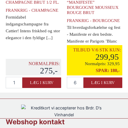
CHAMPAGNE BRUT 1/2 FL.
“MANIFESTE”
BOURGOGNE MOUSSEUX
FRANKRIG - CHAMPAGNE
ROUGE BRUT
Formidabel
FRANKRIG - BOURGOGNE
indgangschampagne fra
Til hverdagsforkælelse og fest
Cattier! Intens friskhed og stor
- Manifeste er den bedste.
elegance i den fyldige [...]
Manifeste er Parigots ’Blanc
de [...]
TILBUD V/6 STK KUN:
299,95
NORMALPRIS:
Normalpris:
329,95
275,-
SPAR:
180,-
Cattier
Parigot
LÆG I KURV
LÆG I KURV
"Icone"
&
Champagne
Richard
Brut
"Manifeste"
1/2
Bourgogne
fl.
Mousseux
antal
Rouge
Brut
Webshop kontakt
antal