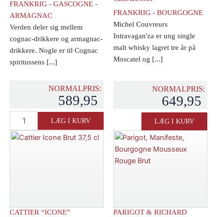
FRANKRIG - GASCOGNE -
FRANKRIG - BOURGOGNE
ARMAGNAC
Michel Couvreurs
Verden deler sig mellem
Intravagan'za er ung single
cognac-drikkere og armagnac-
malt whisky lagret tre år på
drikkere. Nogle er til Cognac
Moscatel og [...]
spiritussens [...]
NORMALPRIS:
NORMALPRIS:
589,95
649,95
Artiguelongue
Michel
LÆG I KURV
LÆG I KURV
Armagnac
Couvreur
10
"Intravagan'za"
års
Clearach
antal
antal
CATTIER “ICONE”
PARIGOT & RICHARD