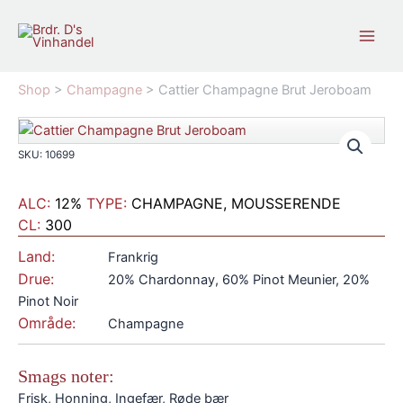
Gå
til
indholdet
Shop
>
Champagne
>
Cattier Champagne Brut Jeroboam
SKU: 10699
ALC:
12%
TYPE:
CHAMPAGNE, MOUSSERENDE
CL:
300
Land:
Frankrig
Drue:
20% Chardonnay, 60% Pinot Meunier, 20%
Pinot Noir
Område:
Champagne
Smags noter:
Frisk, Honning, Ingefær, Røde bær