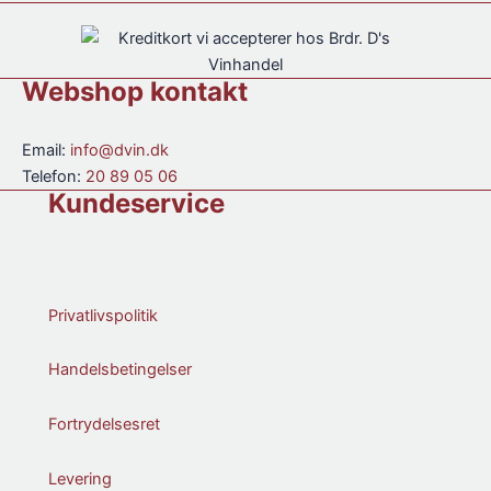
antal
Cognac
35
cl.
antal
Webshop kontakt
Email:
info@dvin.dk
Telefon:
20 89 05 06
Kundeservice
Privatlivspolitik
Handelsbetingelser
Fortrydelsesret
Levering