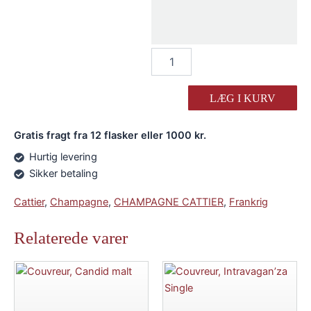
Cattier
Champagne
Brut
Jeroboam
LÆG I KURV
antal
Gratis fragt fra 12 flasker eller 1000 kr.
Hurtig levering
Sikker betaling
Cattier
,
Champagne
,
CHAMPAGNE CATTIER
,
Frankrig
Relaterede varer