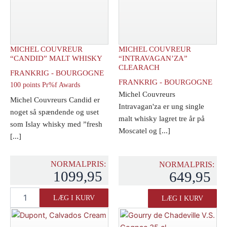
MICHEL COUVREUR
MICHEL COUVREUR
“CANDID” MALT WHISKY
“INTRAVAGAN’ZA”
CLEARACH
FRANKRIG - BOURGOGNE
FRANKRIG - BOURGOGNE
100 points Pr%f Awards
Michel Couvreurs
Michel Couvreurs Candid er
Intravagan'za er ung single
noget så spændende og uset
malt whisky lagret tre år på
som Islay whisky med ”fresh
Moscatel og [...]
[...]
NORMALPRIS:
NORMALPRIS:
1099,95
649,95
Michel
Michel
LÆG I KURV
LÆG I KURV
Couvreur
Couvreur
"Candid"
"Intravagan'za"
Malt
Clearach