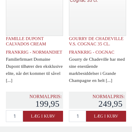
Whisky
antal
antal
FAMILLE DUPONT
GOURRY DE CHADEVILLE
CALVADOS CREAM
V.S. COGNAC 35 CL.
FRANKRIG - NORMANDIET
FRANKRIG - COGNAC
Familiefirmaet Domaine
Gourry de Chadeville har med
Dupont tilhører den eksklusive
sine enestående
elite, når det kommer til såvel
markbesiddelser i Grande
[...]
Champagne en helt [...]
NORMALPRIS:
NORMALPRIS:
199,95
249,95
Famille
Gourry
LÆG I KURV
LÆG I KURV
Dupont
de
Calvados
Chadeville
Cream
V.S.