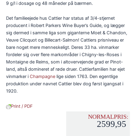
9 g/l i dosage og 48 måneder på bærmen.
Det familieejede hus Cattier har status af 3/4-stjernet
producent i Robert Parkers Wine Buyer’s Guide, og lægger
sig dermed i samme liga som giganterne Moet & Chandon,
Veuve Clicquot og Billecart-Salmon! Cattiers prisniveau er
bare noget mere menneskeligt. Deres 33 ha. vinmarker
fordeler sig over flere markområder i Chigny-les-Roses i
Montaigne de Reims, som i altovervejende grad er Pinot-
land, altså domineret af røde druer. Cattierfamilien har ejet
vinmarker i
Champagne
lige siden 1763. Den egentlige
produktion under navnet Cattier blev dog først igangsat i
1920.
Print / PDF
NORMALPRIS:
2599,95