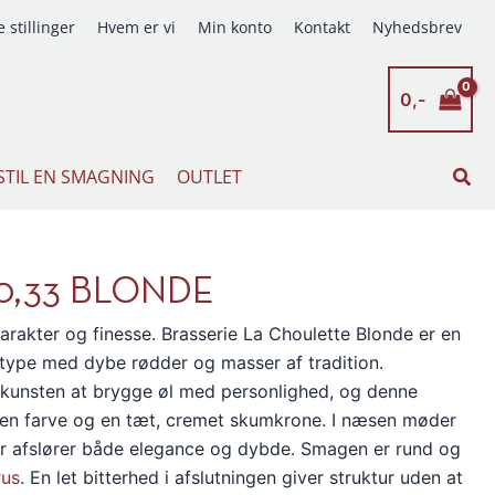
 stillinger
Hvem er vi
Min konto
Kontakt
Nyhedsbrev
0,-
Søg
STIL EN SMAGNING
OUTLET
0,33 BLONDE
arakter og finesse. Brasserie La Choulette Blonde er en
øltype med dybe rødder og masser af tradition.
t kunsten at brygge øl med personlighed, og denne
den farve og en tæt, cremet skumkrone. I næsen møder
 der afslører både elegance og dybde. Smagen er rund og
rus
. En let bitterhed i afslutningen giver struktur uden at