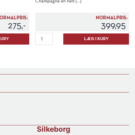
Champagne en helt [...]
ORMALPRIS:
NORMALPRIS:
275,-
399,95
Gourry
KURV
LÆG I KURV
de
Chadeville
V.S.
Cognac
1'er
Cru
antal
Silkeborg