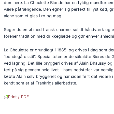
dominere. La Choulette Blonde har en fyldig mundfornem
være påtrængende. Den egner sig perfekt til lyst kød, gril
alene som et glas i ro og mag.
Søger du en øl med fransk charme, solidt håndværk og en
forener tradition med drikkeglæde og gør enhver anledn
La Choulette er grundlagt i 1885, og drives i dag som 
“bondegårdsstil”. Specialiteten er de såkaldte Bières de G
ved lagring. Det lille bryggeri drives af Alain Dhaussy og
tæt på sig gennem hele livet – hans bedstefar var nemlig
købte Alain selv bryggeriet og har siden ført det videre i 
kendt som et af Frankrigs allerbedste.
Print / PDF