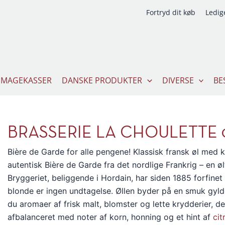
Fortryd dit køb
Ledige
SMAGEKASSER
DANSKE PRODUKTER
DIVERSE
BE
BRASSERIE LA CHOULETTE 
Bière de Garde for alle pengene! Klassisk fransk øl med k
autentisk Bière de Garde fra det nordlige Frankrig – en 
Bryggeriet, beliggende i Hordain, har siden 1885 forfine
blonde er ingen undtagelse. Øllen byder på en smuk gyl
du aromaer af frisk malt, blomster og lette krydderier,
afbalanceret med noter af korn, honning og et hint af
cit