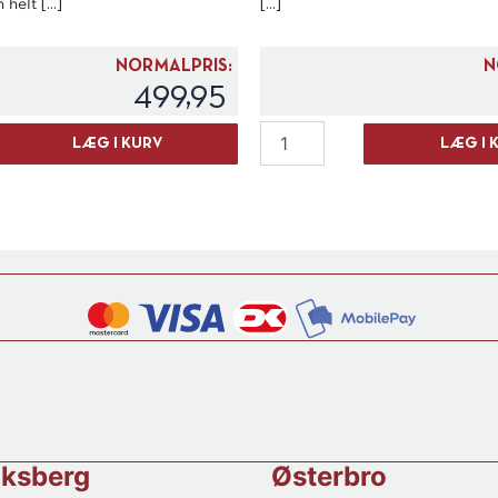
elt [...]
[...]
NORMALPRIS:
N
499,95
Cattier
LÆG I KURV
LÆG I 
"Icone"
Champagne
Brut
1/2
fl.
antal
iksberg
Østerbro