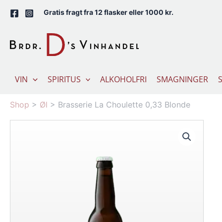
Gå
Gratis fragt fra 12 flasker eller 1000 kr.
til
indholdet
VIN
SPIRITUS
ALKOHOLFRI
SMAGNINGER
Shop
>
Øl
>
Brasserie La Choulette 0,33 Blonde