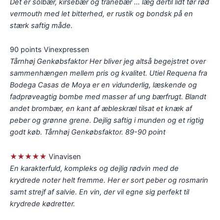
Det er solbær, kirsebær og tranebær ... læg dertil lidt tør rød
vermouth med let bitterhed, er rustik og bondsk på en
stærk saftig måde.
90 points Vinexpressen
Tårnhøj Genkøbsfaktor Her bliver jeg altså begejstret over
sammenhængen mellem pris og kvalitet. Utiel Requena fra
Bodega Casas de Moya er en vidunderlig, læskende og
fadprøveagtig bombe med masser af ung bærfrugt. Blandt
andet brombær, en kant af æbleskræl tilsat et knæk af
peber og grønne grene. Dejlig saftig i munden og et rigtig
godt køb. Tårnhøj Genkøbsfaktor. 89-90 point
★★★★★
Vinavisen
En karakterfuld, kompleks og dejlig rødvin med de
krydrede noter helt fremme. Her er sort peber og rosmarin
samt strejf af salvie. En vin, der vil egne sig perfekt til
krydrede kødretter.