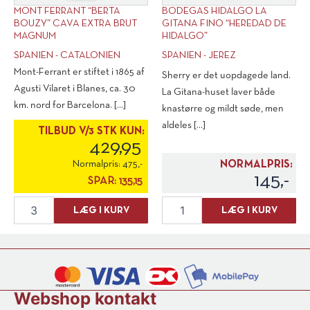
MONT FERRANT “BERTA
BODEGAS HIDALGO LA
BOUZY” CAVA EXTRA BRUT
GITANA FINO “HEREDAD DE
MAGNUM
HIDALGO”
SPANIEN - CATALONIEN
SPANIEN - JEREZ
Mont-Ferrant er stiftet i 1865 af
Sherry er det uopdagede land.
Agusti Vilaret i Blanes, ca. 30
La Gitana-huset laver både
km. nord for Barcelona. [...]
knastørre og mildt søde, men
aldeles [...]
TILBUD V/3 STK KUN:
429,95
Normalpris:
475,-
NORMALPRIS:
145,-
SPAR:
135,15
Mont
Bodegas
LÆG I KURV
LÆG I KURV
Ferrant
Hidalgo
"Berta
La
Bouzy"
Gitana
Cava
Fino
Extra
"Heredad
Brut
de
Webshop kontakt
Magnum
Hidalgo"