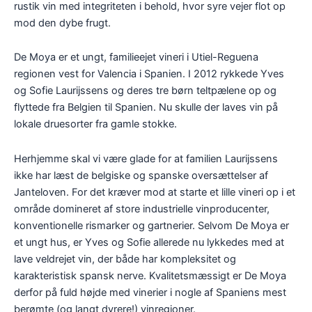
rustik vin med integriteten i behold, hvor syre vejer flot op
mod den dybe frugt.
De Moya er et ungt, familieejet vineri i Utiel-Reguena
regionen vest for Valencia i Spanien. I 2012 rykkede Yves
og Sofie Laurijssens og deres tre børn teltpælene op og
flyttede fra Belgien til Spanien. Nu skulle der laves vin på
lokale druesorter fra gamle stokke.
Herhjemme skal vi være glade for at familien Laurijssens
ikke har læst de belgiske og spanske oversættelser af
Janteloven. For det kræver mod at starte et lille vineri op i et
område domineret af store industrielle vinproducenter,
konventionelle rismarker og gartnerier. Selvom De Moya er
et ungt hus, er Yves og Sofie allerede nu lykkedes med at
lave veldrejet vin, der både har kompleksitet og
karakteristisk spansk nerve. Kvalitetsmæssigt er De Moya
derfor på fuld højde med vinerier i nogle af Spaniens mest
berømte (og langt dyrere!) vinregioner.