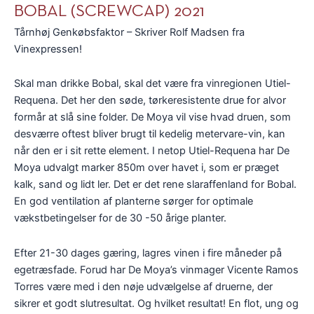
BOBAL (SCREWCAP) 2021
Tårnhøj Genkøbsfaktor – Skriver Rolf Madsen fra
Vinexpressen!
Skal man drikke Bobal, skal det være fra vinregionen Utiel-
Requena. Det her den søde, tørkeresistente drue for alvor
formår at slå sine folder. De Moya vil vise hvad druen, som
desværre oftest bliver brugt til kedelig metervare-vin, kan
når den er i sit rette element. I netop Utiel-Requena har De
Moya udvalgt marker 850m over havet i, som er præget
kalk, sand og lidt ler. Det er det rene slaraffenland for Bobal.
En god ventilation af planterne sørger for optimale
vækstbetingelser for de 30 -50 årige planter.
Efter 21-30 dages gæring, lagres vinen i fire måneder på
egetræsfade. Forud har De Moya’s vinmager Vicente Ramos
Torres være med i den nøje udvælgelse af druerne, der
sikrer et godt slutresultat. Og hvilket resultat! En flot, ung og