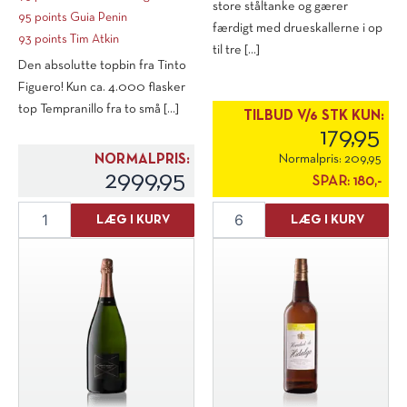
store ståltanke og gærer
95 points Guia Penin
færdigt med drueskallerne i op
93 points Tim Atkin
til tre [...]
Den absolutte topbin fra Tinto
Figuero! Kun ca. 4.000 flasker
top Tempranillo fra to små [...]
TILBUD V/6 STK KUN:
179,95
NORMALPRIS:
Normalpris:
209,95
2999,95
SPAR:
180,-
Figuero
Lagar
LÆG I KURV
LÆG I KURV
Tinus
de
(OWC)
Costa
2017
"Naranjo"
antal
Skin
Contact
2022
antal