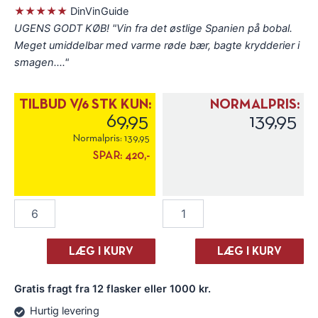
★★★★★
DinVinGuide
UGENS GODT KØB! "Vin fra det østlige Spanien på bobal.
Meget umiddelbar med varme røde bær, bagte krydderier i
smagen...."
TILBUD V/6 STK KUN:
NORMALPRIS:
69,95
139,95
Normalpris:
139,95
SPAR:
420,-
Bodega
Bodega
Casas
Casas
De
De
Moya
Moya
LÆG I KURV
LÆG I KURV
"Justina"
"Justina"
Bobal
Bobal
Gratis fragt fra 12 flasker eller 1000 kr.
(Screwcap)
(Screwcap)
2021
2021
Hurtig levering