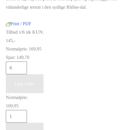
vidunderlige terroir i den sydlige Rhône-dal.
Print / PDF
Tilbud v/6 stk KUN:
145,-
Normalpris:
169,95
Spar:
149,70
Alain
Jaume
Cotes
Læg i kurv
du
Normalpris:
Rhone
169,95
"Grand
Alain
Veneur"
Jaume
Blanc