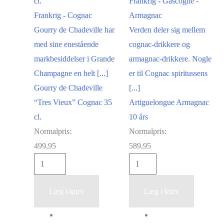
cl.
Frankrig - Gascogne -
Frankrig - Cognac
Armagnac
Gourry de Chadeville har
Verden deler sig mellem
med sine enestående
cognac-drikkere og
markbesiddelser i Grande
armagnac-drikkere. Nogle
Champagne en helt [...]
er til Cognac spiritussens
Gourry de Chadeville
[...]
“Tres Vieux” Cognac 35
Artiguelongue Armagnac
cl.
10 års
Normalpris:
Normalpris:
499,95
589,95
Gourry
Artiguelongue
de
Armagnac
Chadeville
10
Læg i kurv
Læg i kurv
"Tres
års
Vieux"
antal