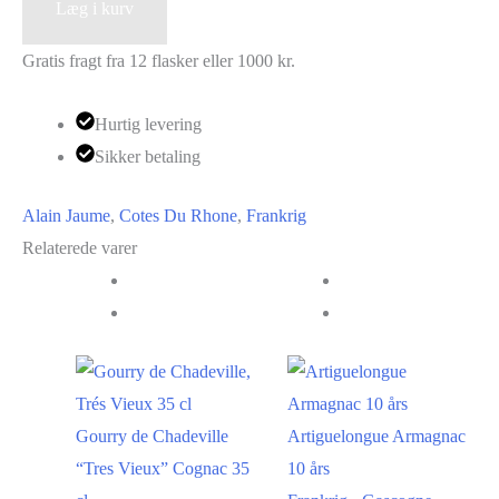
Cotes
Læg i kurv
2025
du
antal
Gratis fragt fra 12 flasker eller 1000 kr.
Rhone
"Grand
Hurtig levering
Veneur"
Sikker betaling
Blanc
2025
Alain Jaume
,
Cotes Du Rhone
,
Frankrig
antal
Relaterede varer
Gourry de Chadeville
Artiguelongue Armagnac
“Tres Vieux” Cognac 35
10 års