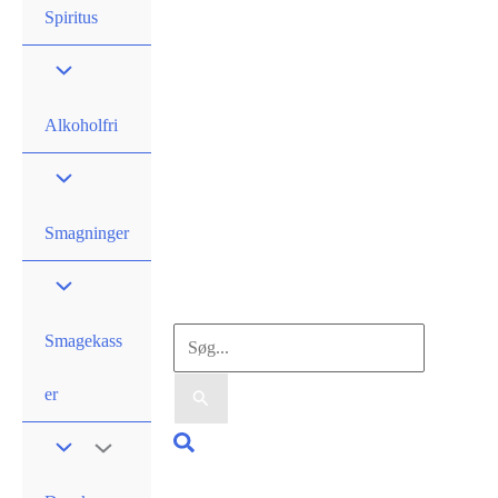
Spiritus
Alkoholfri
Smagninger
Søg
Smagekass
efter:
er
Søg