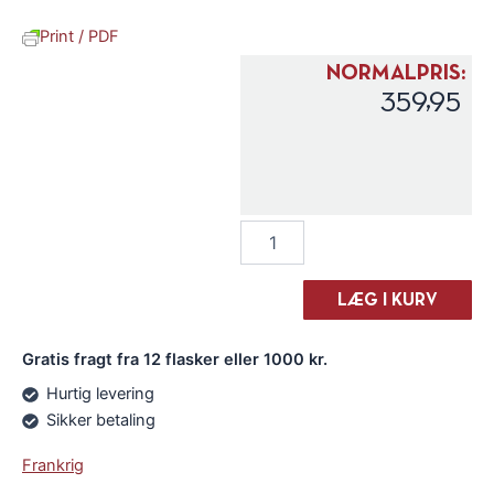
Print / PDF
NORMALPRIS:
359,95
Compagnie
des
Indes
Tricorne
LÆG I KURV
White
antal
Gratis fragt fra 12 flasker eller 1000 kr.
Hurtig levering
Sikker betaling
Frankrig