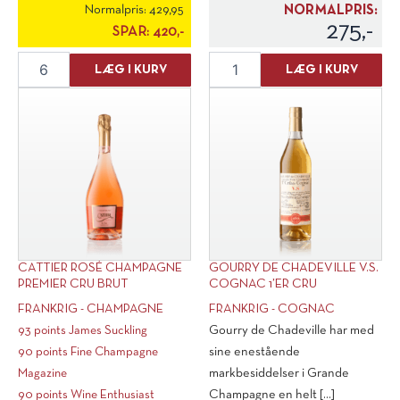
Normalpris:
429,95
NORMALPRIS:
275,-
SPAR:
420,-
Ampelidae
Cattier
LÆG I KURV
LÆG I KURV
Quarts
"Icone"
de
Champagne
Chaume
Brut
Grand
1/2
Cru
fl.
2014
antal
antal
CATTIER ROSÉ CHAMPAGNE
GOURRY DE CHADEVILLE V.S.
PREMIER CRU BRUT
COGNAC 1’ER CRU
FRANKRIG - CHAMPAGNE
FRANKRIG - COGNAC
93 points James Suckling
Gourry de Chadeville har med
90 points Fine Champagne
sine enestående
Magazine
markbesiddelser i Grande
90 points Wine Enthusiast
Champagne en helt [...]