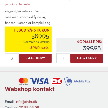
91 points Decanter
Elegant, laksefarvet 1’er cru
rosé med smørblød fylde og
finesse. Næsen er kompleks og
[...]
TILBUD V/6 STK KUN:
589,95
Normalpris:
629,95
NORMALPRIS:
399,95
SPAR:
240,-
Cattier
Gourry
LÆG I KURV
LÆG I KURV
Rosé
de
Champagne
Chadeville
Premier
V.S.
Cru
Cognac
Brut
1'er
antal
Cru
Webshop kontakt
antal
Email:
info@dvin.dk
Telefon:
20 89 05 06