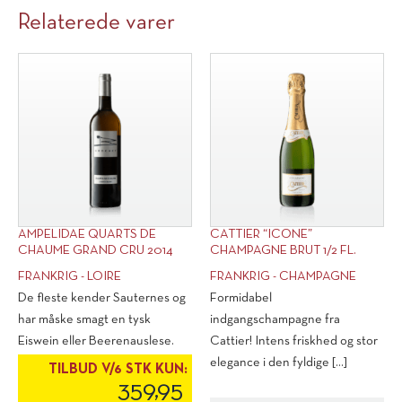
Relaterede varer
AMPELIDAE QUARTS DE
CATTIER “ICONE”
CHAUME GRAND CRU 2014
CHAMPAGNE BRUT 1/2 FL.
FRANKRIG - LOIRE
FRANKRIG - CHAMPAGNE
De fleste kender Sauternes og
Formidabel
har måske smagt en tysk
indgangschampagne fra
Eiswein eller Beerenauslese.
Cattier! Intens friskhed og stor
Men hvem [...]
elegance i den fyldige [...]
TILBUD V/6 STK KUN:
359,95