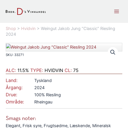
Gå
til
indholdet
Shop
>
Hvidvin
>
Weingut Jakob Jung “Classic” Riesling
2024
SKU: 33271
ALC:
11.5%
TYPE:
HVIDVIN
CL:
75
Land:
Tyskland
Årgang:
2024
Drue:
100% Riesling
Område:
Rheingau
Smags noter:
Elegant, Frisk syre, Frugtsødme, Læskende, Mineralsk