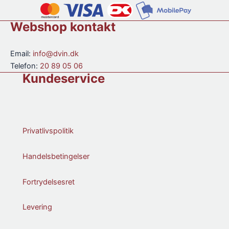
Cane,
Not
Webshop kontakt
Rum
Alkoholfri
antal
Email:
info@dvin.dk
Telefon:
20 89 05 06
Kundeservice
Privatlivspolitik
Handelsbetingelser
Fortrydelsesret
Levering