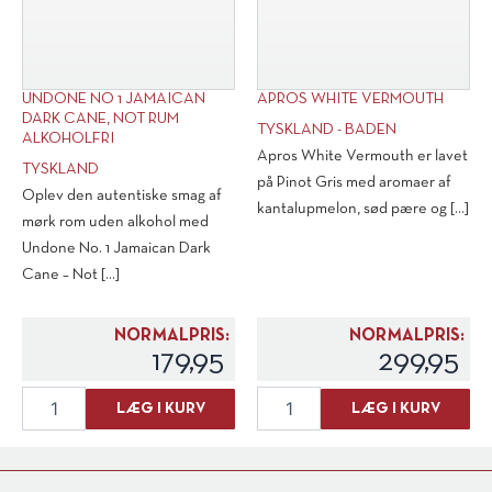
Sterne"
N/V
antal
UNDONE NO 1 JAMAICAN
APROS WHITE VERMOUTH
DARK CANE, NOT RUM
TYSKLAND - BADEN
ALKOHOLFRI
Apros White Vermouth er lavet
TYSKLAND
på Pinot Gris med aromaer af
Oplev den autentiske smag af
kantalupmelon, sød pære og [...]
mørk rom uden alkohol med
Undone No. 1 Jamaican Dark
Cane – Not [...]
NORMALPRIS:
NORMALPRIS:
179,95
299,95
Undone
Apros
LÆG I KURV
LÆG I KURV
No
White
1
Vermouth
Jamaican
antal
Dark