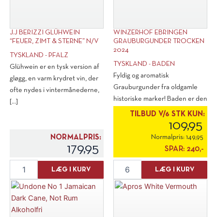
J.J BERIZZI GLÜHWEIN
WINZERHOF EBRINGEN
“FEUER, ZIMT & STERNE” N/V
GRAUBURGUNDER TROCKEN
2024
TYSKLAND - PFALZ
TYSKLAND - BADEN
Glühwein er en tysk version af
Fyldig og aromatisk
gløgg, en varm krydret vin, der
Grauburgunder fra oldgamle
ofte nydes i vintermånederne,
historiske marker! Baden er den
[...]
varmeste [...]
TILBUD V/6 STK KUN:
109,95
NORMALPRIS:
Normalpris:
149,95
179,95
SPAR:
240,-
J.J
Winzerhof
LÆG I KURV
LÆG I KURV
Berizzi
Ebringen
Glühwein
Grauburgunder
"Feuer,
Trocken
Zimt
2024
&
antal