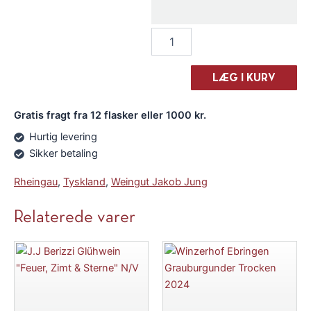
Weingut
Jakob
Jung
"Classic"
LÆG I KURV
Riesling
2024
Gratis fragt fra 12 flasker eller 1000 kr.
antal
Hurtig levering
Sikker betaling
Rheingau
,
Tyskland
,
Weingut Jakob Jung
Relaterede varer