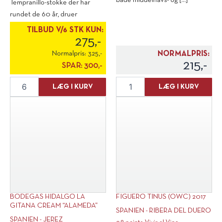
både middelhavs- og [...]
Tempranillo-stokke der har
rundet de 60 år, druer
nænsomt plukket ved [...]
TILBUD V/6 STK KUN:
275,-
Normalpris:
325,-
NORMALPRIS:
215,-
SPAR:
300,-
Hacienda
Vittore
LÆG I KURV
LÆG I KURV
Solano
"Vittore
Vinas
Reserva"
Viejas
Vermouth
2021
antal
antal
BODEGAS HIDALGO LA
FIGUERO TINUS (OWC) 2017
GITANA CREAM “ALAMEDA”
SPANIEN - RIBERA DEL DUERO
SPANIEN - JEREZ