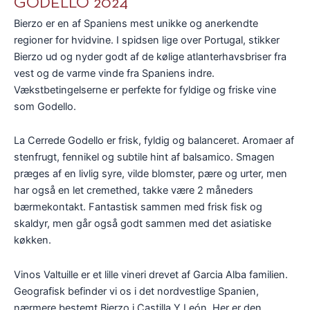
GODELLO 2024
Bierzo er en af Spaniens mest unikke og anerkendte
regioner for hvidvine. I spidsen lige over Portugal, stikker
Bierzo ud og nyder godt af de kølige atlanterhavsbriser fra
vest og de varme vinde fra Spaniens indre.
Vækstbetingelserne er perfekte for fyldige og friske vine
som Godello.
La Cerrede Godello er frisk, fyldig og balanceret. Aromaer af
stenfrugt, fennikel og subtile hint af balsamico. Smagen
præges af en livlig syre, vilde blomster, pære og urter, men
har også en let cremethed, takke være 2 måneders
bærmekontakt. Fantastisk sammen med frisk fisk og
skaldyr, men går også godt sammen med det asiatiske
køkken.
Vinos Valtuille er et lille vineri drevet af Garcia Alba familien.
Geografisk befinder vi os i det nordvestlige Spanien,
nærmere bestemt Bierzo i Castilla Y León. Her er den