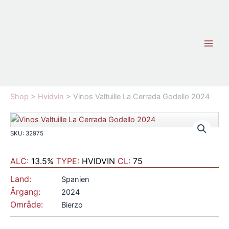
Gå
til
indholdet
Shop
>
Hvidvin
>
Vinos Valtuille La Cerrada Godello 2024
SKU: 32975
ALC:
13.5%
TYPE:
HVIDVIN
CL:
75
Land:
Spanien
Årgang:
2024
Område:
Bierzo