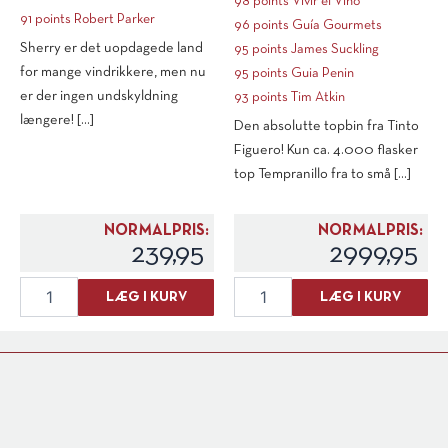
98 points Vivir el Vino
91 points Robert Parker
96 points Guía Gourmets
Sherry er det uopdagede land
95 points James Suckling
for mange vindrikkere, men nu
95 points Guia Penin
er der ingen undskyldning
93 points Tim Atkin
længere! [...]
Den absolutte topbin fra Tinto
Figuero! Kun ca. 4.000 flasker
top Tempranillo fra to små [...]
NORMALPRIS:
NORMALPRIS:
239,95
2999,95
Bodegas
Figuero
LÆG I KURV
LÆG I KURV
Hidalgo
Tinus
La
(OWC)
Gitana
2017
Cream
antal
"Alameda"
antal