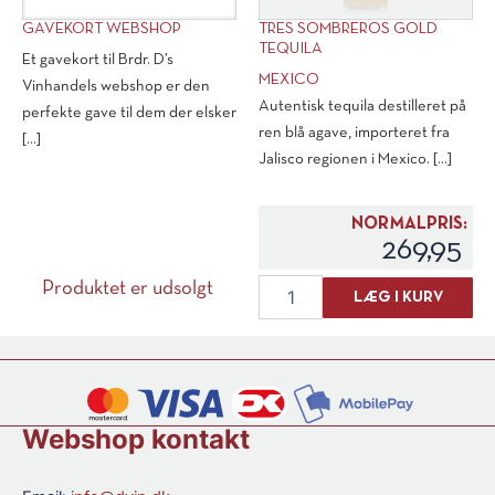
GAVEKORT WEBSHOP
TRES SOMBREROS GOLD
TEQUILA
Et gavekort til Brdr. D’s
MEXICO
Vinhandels webshop er den
Autentisk tequila destilleret på
perfekte gave til dem der elsker
ren blå agave, importeret fra
[...]
Jalisco regionen i Mexico. [...]
NORMALPRIS:
269,95
Tres
Produktet er udsolgt
LÆG I KURV
Sombreros
Dette
Gold
vare
Tequila
har
antal
flere
varianter.
Webshop kontakt
Mulighederne
kan