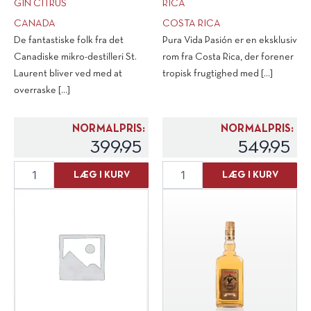
GIN CITRUS
RICA
CANADA
COSTA RICA
De fantastiske folk fra det
Pura Vida Pasión er en eksklusiv
Canadiske mikro-destilleri St.
rom fra Costa Rica, der forener
Laurent bliver ved med at
tropisk frugtighed med [...]
overraske [...]
NORMALPRIS:
NORMALPRIS:
399,95
549,95
Distillerie
Pura
LÆG I KURV
LÆG I KURV
du
Vida
St.
Pasión,
Laurent
Costa
Gin
Rica
Citrus
antal
antal