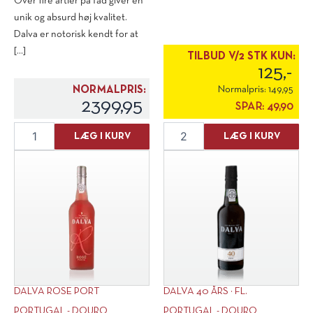
Over fire årtier på fad giver en
unik og absurd høj kvalitet.
Dalva er notorisk kendt for at
[...]
TILBUD V/2 STK KUN:
125,-
NORMALPRIS:
Normalpris:
149,95
2399,95
SPAR:
49,90
Dalva
Maria
LÆG I KURV
LÆG I KURV
Colheita
Bonita
Golden
Rose
White
Vinho
1971
Verde
antal
2023
antal
DALVA ROSE PORT
DALVA 40 ÅRS ½ FL.
PORTUGAL - DOURO
PORTUGAL - DOURO