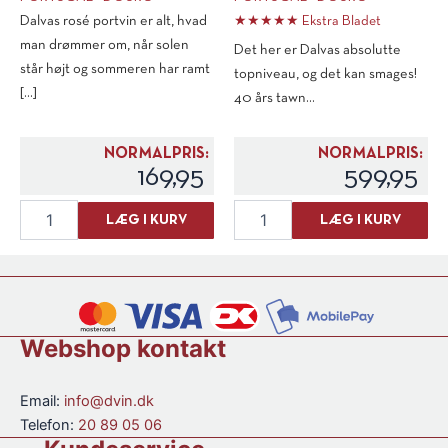
Dalvas rosé portvin er alt, hvad
★★★★★ Ekstra Bladet
man drømmer om, når solen
Det her er Dalvas absolutte
står højt og sommeren har ramt
topniveau, og det kan smages!
[...]
40 års tawn...
NORMALPRIS:
NORMALPRIS:
169,95
599,95
Dalva
Dalva
LÆG I KURV
LÆG I KURV
Rose
40
Port
års
antal
½
fl.
antal
Webshop kontakt
Email:
info@dvin.dk
Telefon:
20 89 05 06