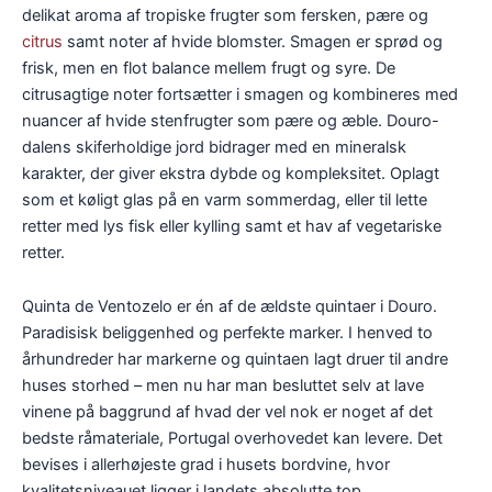
delikat aroma af tropiske frugter som fersken, pære og
citrus
samt noter af hvide blomster. Smagen er sprød og
frisk, men en flot balance mellem frugt og syre. De
citrusagtige noter fortsætter i smagen og kombineres med
nuancer af hvide stenfrugter som pære og æble. Douro-
dalens skiferholdige jord bidrager med en mineralsk
karakter, der giver ekstra dybde og kompleksitet. Oplagt
som et køligt glas på en varm sommerdag, eller til lette
retter med lys fisk eller kylling samt et hav af vegetariske
retter.
Quinta de Ventozelo er én af de ældste quintaer i Douro.
Paradisisk beliggenhed og perfekte marker. I henved to
århundreder har markerne og quintaen lagt druer til andre
huses storhed – men nu har man besluttet selv at lave
vinene på baggrund af hvad der vel nok er noget af det
bedste råmateriale, Portugal overhovedet kan levere. Det
bevises i allerhøjeste grad i husets bordvine, hvor
kvalitetsniveauet ligger i landets absolutte top.