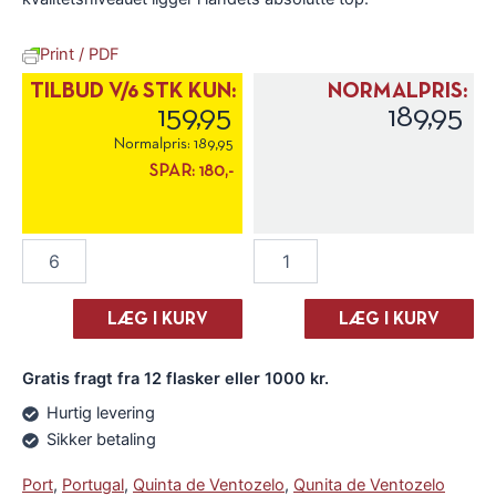
Print / PDF
TILBUD V/6 STK KUN:
NORMALPRIS:
159,95
189,95
Normalpris:
189,95
SPAR:
180,-
Quinta
Quinta
de
de
Ventozelo
Ventozelo
"Malvasia
"Malvasia
LÆG I KURV
LÆG I KURV
Fina"
Fina"
Branco
Branco
Gratis fragt fra 12 flasker eller 1000 kr.
2023
2023
antal
antal
Hurtig levering
Sikker betaling
Port
,
Portugal
,
Quinta de Ventozelo
,
Qunita de Ventozelo