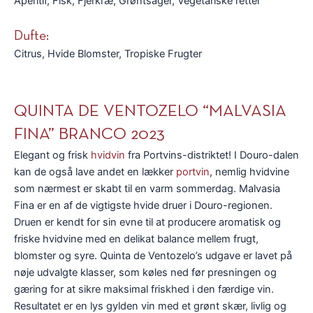
Aperitif, Fisk, Fjerkræ, Grøntsager, Vegetariske retter
Dufte:
Citrus, Hvide Blomster, Tropiske Frugter
QUINTA DE VENTOZELO “MALVASIA
FINA” BRANCO 2023
Elegant og frisk
hvidvin
fra Portvins-distriktet! I Douro-dalen
kan de også lave andet en lækker
portvin
, nemlig hvidvine
som nærmest er skabt til en varm sommerdag. Malvasia
Fina er en af de vigtigste hvide druer i Douro-regionen.
Druen er kendt for sin evne til at producere aromatisk og
friske hvidvine med en delikat balance mellem frugt,
blomster og syre. Quinta de Ventozelo’s udgave er lavet på
nøje udvalgte klasser, som køles ned før presningen og
gæring for at sikre maksimal friskhed i den færdige vin.
Resultatet er en lys gylden vin med et grønt skær, livlig og