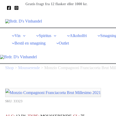
Gå
Gratis fragt fra 12 flasker eller 1000 kr.
til
indholdet
Vin
Spiritus
Alkoholfri
Smagning
Bestil en smagning
Outlet
Shop
>
Mousserende
>
Monzio Compagnoni Franciacorta Brut Mil
SKU: 33323