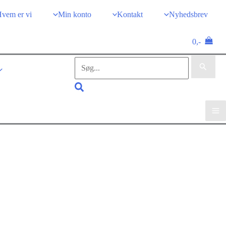
vem er vi
Min konto
Kontakt
Nyhedsbrev
0,-
Søg
efter:
Søg