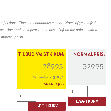
reflections. Fine and continuous mousse. Notes of yellow fruit,
ts, ripe apple and pear on the nose. Soft on the palate, with a
mineral finish.
TILBUD V/6 STK KUN:
NORMALPRIS:
289,95
329,95
Normalpris:
329,95
SPAR:
240,-
Monzio
Monzio
Compagnoni
Compagnoni
LÆG I KURV
Franciacorta
LÆG I KURV
Franciacorta
Brut