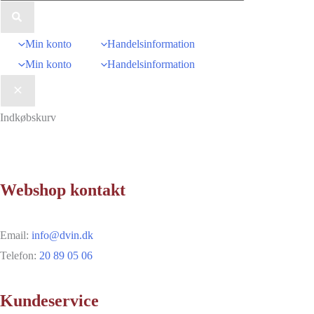
efter:
Min konto
Handelsinformation
Min konto
Handelsinformation
Indkøbskurv
Webshop kontakt
Email:
info@dvin.dk
Telefon:
20 89 05 06
Kundeservice