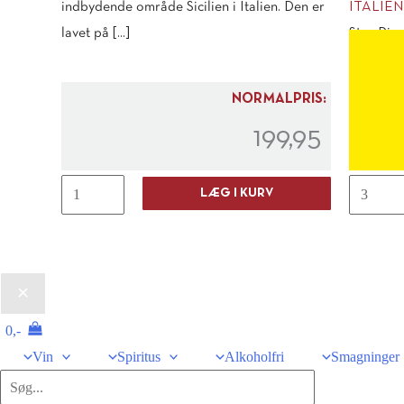
indbydende område Sicilien i Italien. Den er
ITALIEN
lavet på [...]
Stor Rip
Amaroner
regne som
NORMALPRIS:
199,95
Averna
Albino
LÆG I KURV
Amaro
Armani
Siciliano
Ripasso
antal
Valpolicel
Classico
Superiore
0,-
Magnum
Vin
Spiritus
Alkoholfri
Smagninger
2020
Søg
antal