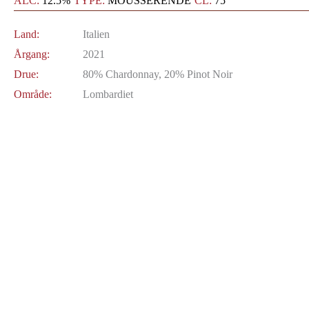
ALC:
12.5%
TYPE:
MOUSSERENDE
CL:
75
Land:
Italien
Årgang:
2021
Drue:
80% Chardonnay, 20% Pinot Noir
Område:
Lombardiet