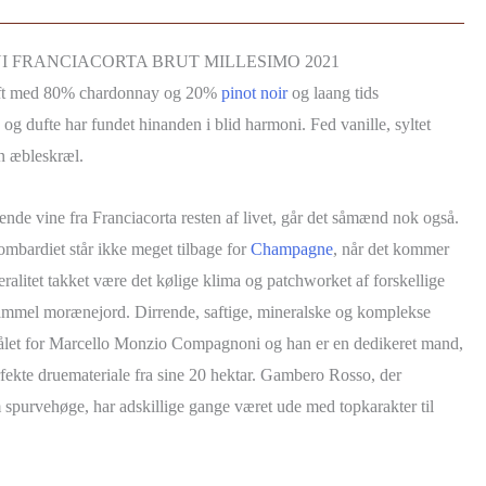
 FRANCIACORTA BRUT MILLESIMO 2021
ift med 80% chardonnay og 20%
pinot noir
og laang tids
 og dufte har fundet hinanden i blid harmoni. Fed vanille, syltet
øn æbleskræl.
nde vine fra Franciacorta resten af livet, går det såmænd nok også.
ombardiet står ikke meget tilbage for
Champagne
, når det kommer
eralitet takket være det kølige klima og patchworket af forskellige
gammel morænejord. Dirrende, saftige, mineralske og komplekse
let for Marcello Monzio Compagnoni og han er en dedikeret mand,
erfekte druemateriale fra sine 20 hektar. Gambero Rosso, der
spurvehøge, har adskillige gange været ude med topkarakter til