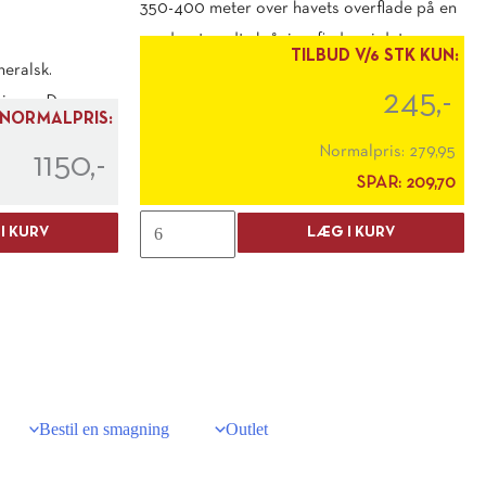
350-400 meter over havets overflade på en
nordvestvendt skråning, finder vi det
TILBUD V/6 STK KUN:
neralsk.
særdeles [...]
245,-
ninger. Den
NORMALPRIS:
Normalpris:
279,95
1150,-
SPAR:
209,70
Cerbaia
I KURV
LÆG I KURV
Rosso
di
Montalcino
2021
antal
Bestil en smagning
Outlet