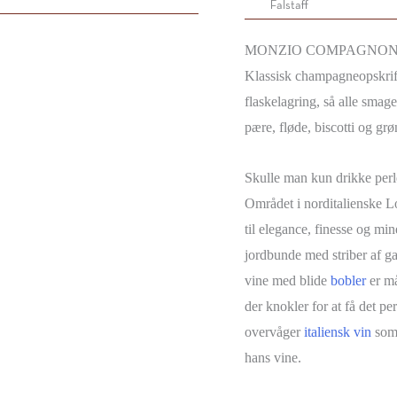
Falstaff
MONZIO COMPAGNONI
Klassisk champagneopskr
flaskelagring, så alle smage
pære, fløde, biscotti og gr
Skulle man kun drikke perle
Området i norditalienske L
til elegance, finesse og min
jordbunde med striber af 
vine med blide
bobler
er må
der knokler for at få det p
overvåger
italiensk vin
som 
hans vine.