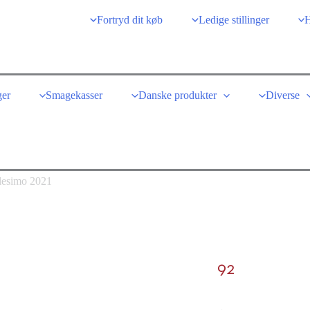
Fortryd dit køb
Ledige stillinger
H
er
Smagekasser
Danske produkter
Diverse
lesimo 2021
92