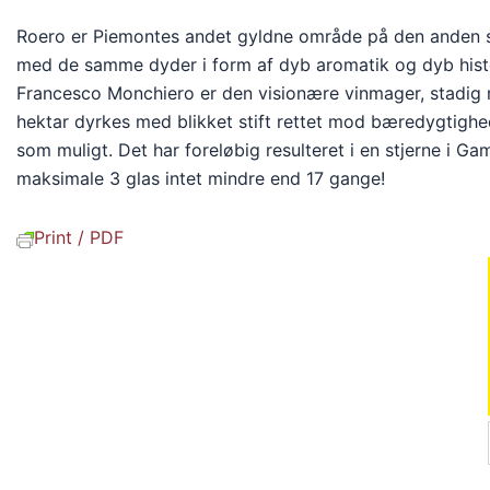
Roero er Piemontes andet gyldne område på den anden s
med de samme dyder i form af dyb aromatik og dyb histori
Francesco Monchiero er den visionære vinmager, stadig m
hektar dyrkes med blikket stift rettet mod bæredygtighed
som muligt. Det har foreløbig resulteret i en stjerne i
maksimale 3 glas intet mindre end 17 gange!
Print / PDF