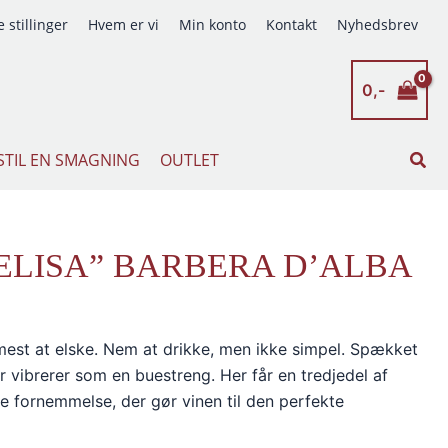
 stillinger
Hvem er vi
Min konto
Kontakt
Nyhedsbrev
0,-
Søg
STIL EN SMAGNING
OUTLET
LISA” BARBERA D’ALBA
mest at elske. Nem at drikke, men ikke simpel. Spækket
 vibrerer som en buestreng. Her får en tredjedel af
e fornemmelse, der gør vinen til den perfekte