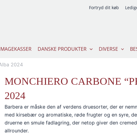
Fortryd dit køb
Ledige
SMAGEKASSER
DANSKE PRODUKTER
DIVERSE
BE
’Alba 2024
MONCHIERO CARBONE “PE
2024
Barbera er måske den af verdens druesorter, der er nem
med kirsebær og aromatiske, røde frugter og en syre, der
druerne en smule fadlagring, der netop giver den cremed
allrounder.