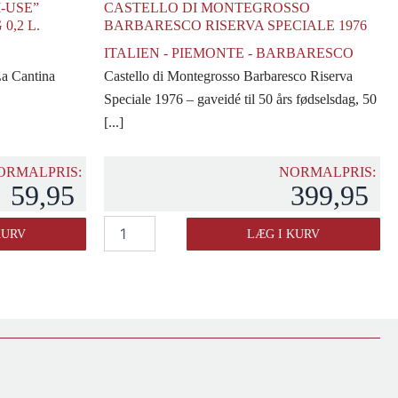
-USE”
CASTELLO DI MONTEGROSSO
0,2 L.
BARBARESCO RISERVA SPECIALE 1976
ITALIEN - PIEMONTE - BARBARESCO
La Cantina
Castello di Montegrosso Barbaresco Riserva
Speciale 1976 – gaveidé til 50 års fødselsdag, 50
[...]
ORMALPRIS:
NORMALPRIS:
59,95
399,95
Castello
KURV
LÆG I KURV
di
Montegrosso
Barbaresco
Riserva
Speciale
1976
antal