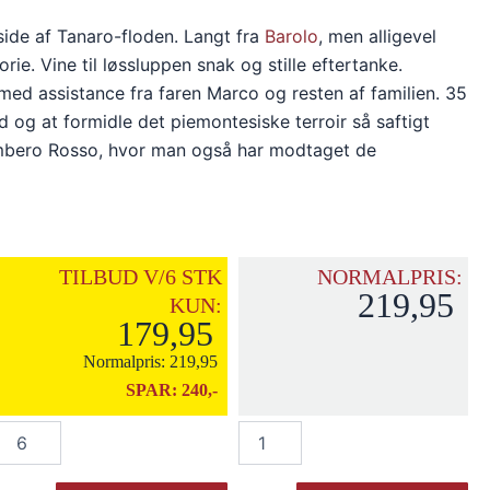
ide af Tanaro-floden. Langt fra
Barolo
, men alligevel
e. Vine til løssluppen snak og stille eftertanke.
ed assistance fra faren Marco og resten af familien. 35
 og at formidle det piemontesiske terroir så saftigt
 Gambero Rosso, hvor man også har modtaget de
TILBUD V/6 STK
NORMALPRIS:
219,95
KUN:
179,95
Normalpris:
219,95
SPAR:
240,-
Monchiero
Monchiero
Carbone
Carbone
"Pelisa"
"Pelisa"