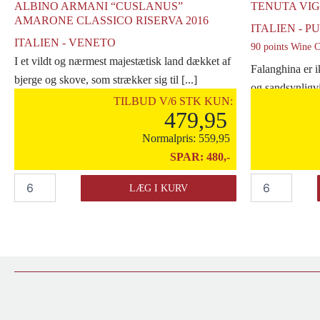
ALBINO ARMANI “CUSLANUS”
TENUTA VIG
AMARONE CLASSICO RISERVA 2016
ITALIEN - P
ITALIEN - VENETO
90 points Wine C
I et vildt og nærmest majestætisk land dækket af
Falanghina er i
bjerge og skove, som strækker sig til [...]
og sandsynligvis
TILBUD V/6 STK KUN:
479,95
Normalpris:
559,95
SPAR:
480,-
Albino
Tenuta
LÆG I KURV
Armani
Viglione
"Cuslanus"
Falanghina
Amarone
2023
Classico
antal
Riserva
2016
antal