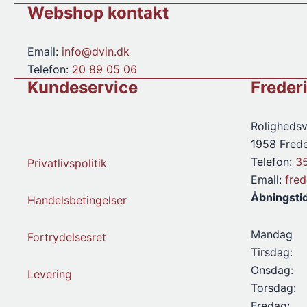
Webshop kontakt
Email:
info@dvin.dk
Telefon:
20 89 05 06
Kundeservice
Freder
Rolighedsv
1958 Frede
Telefon:
3
Privatlivspolitik
Email:
fre
Åbningsti
Handelsbetingelser
Mandag
Fortrydelsesret
Tirsdag:
Onsdag:
Levering
Torsdag:
Fredag: