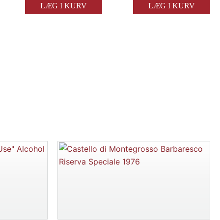
Barbera
Barbera
LÆG I KURV
LÆG I KURV
d'Alba
d'Alba
2024
2024
antal
antal