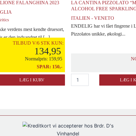
LIONE FALANGHINA 2023
LA CANTINA PIZZOLATO “M
ALCOHOL FREE SPARKLING 
UGLIA
ITALIEN - VENETO
ritics
ENDELIG har vi fået fingrene i 
kke verdens mest kendte druesort,
Pizzolatos unikke, økologi...
 er den indvandret til [...]
TILBUD V/6 STK KUN:
134,95
Normalpris:
159,95
N
SPAR:
150,-
La
LÆG I KURV
LÆG I 
Cantina
Pizzolato
"M-
Use"
Alcohol
Free
Sparkling
0,2
l.