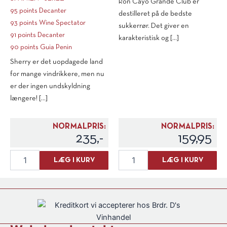
Ron Cayo Grande Club er
95 points Decanter
destilleret på de bedste
93 points Wine Spectator
sukkerrør. Det giver en
91 points Decanter
karakteristisk og [...]
90 points Guia Penin
Sherry er det uopdagede land
for mange vindrikkere, men nu
er der ingen undskyldning
længere! [...]
NORMALPRIS:
NORMALPRIS:
235,-
159,95
Bodegas
Cayo
LÆG I KURV
LÆG I KURV
Hidalgo
Grande
La
Club
Gitana
"Ron
Amontillado
Dorado"
Seco
Rum
"Napoleon"
antal
antal