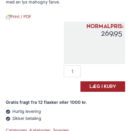
med en lys mahogny farve.
Print / PDF
NORMALPRIS:
269,95
Medalla
Real
Brandy
antal
LÆG I KURV
Gratis fragt fra 12 flasker eller 1000 kr.
Hurtig levering
Sikker betaling
Catalonien
,
Katalonien
,
Spanien