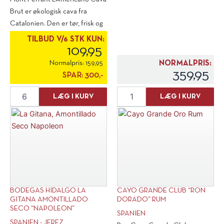
Brut er økologisk cava fra
Catalonien. Den er tør, frisk og
fuld [...]
TILBUD V/6 STK KUN:
109,95
Normalpris:
159,95
NORMALPRIS:
359,95
SPAR:
300,-
Mont
Gin
LÆG I KURV
LÆG I KURV
Ferrant
Nut
"L'Americano"
"Basic"
Cava
London
Brut
Dry
antal
Gin
antal
BODEGAS HIDALGO LA
CAYO GRANDE CLUB “RON
GITANA AMONTILLADO
DORADO” RUM
SECO “NAPOLEON”
SPANIEN
SPANIEN - JEREZ