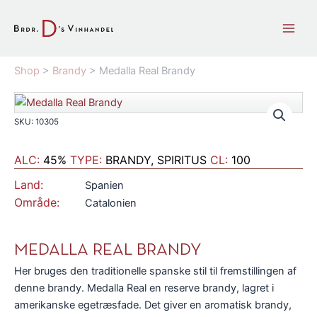
Gå
til
indholdet
Shop
>
Brandy
>
Medalla Real Brandy
SKU: 10305
ALC:
45%
TYPE:
BRANDY, SPIRITUS
CL:
100
Land:
Spanien
Område:
Catalonien
MEDALLA REAL BRANDY
Her bruges den traditionelle spanske stil til fremstillingen af
denne brandy. Medalla Real en reserve brandy, lagret i
amerikanske egetræsfade. Det giver en aromatisk brandy,