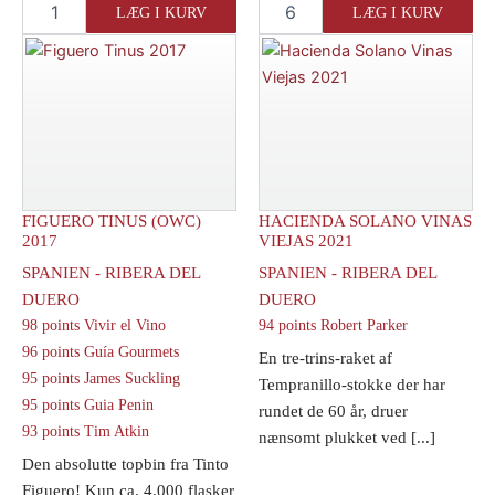
LÆG I KURV
LÆG I KURV
Mariol
White
Vermouth
Vermouth
Blanc
antal
antal
FIGUERO TINUS (OWC)
HACIENDA SOLANO VINAS
2017
VIEJAS 2021
SPANIEN - RIBERA DEL
SPANIEN - RIBERA DEL
DUERO
DUERO
98 points Vivir el Vino
94 points Robert Parker
96 points Guía Gourmets
En tre-trins-raket af
95 points James Suckling
Tempranillo-stokke der har
95 points Guia Penin
rundet de 60 år, druer
93 points Tim Atkin
nænsomt plukket ved [...]
Den absolutte topbin fra Tinto
Figuero! Kun ca. 4.000 flasker