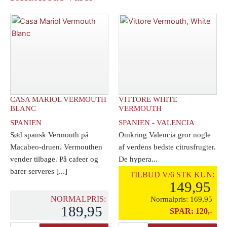
CASA MARIOL VERMOUTH
VITTORE WHITE
BLANC
VERMOUTH
SPANIEN
SPANIEN - VALENCIA
Sød spansk Vermouth på
Omkring Valencia gror nogle
Macabeo-druen. Vermouthen
af verdens bedste citrusfrugter.
vender tilbage. På cafeer og
De hypera...
barer serveres [...]
TILBUD V/6 STK KUN:
149,95
NORMALPRIS:
Normalpris:
169,95
189,95
SPAR:
120,-
Casa
Vittore