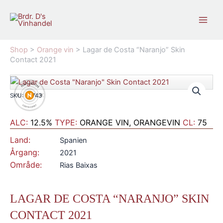
Gå
til
indholdet
Shop
>
Orange vin
>
Lagar de Costa “Naranjo” Skin
Contact 2021
SKU: 30743
ALC:
12.5%
TYPE:
ORANGE VIN, ORANGEVIN
CL:
75
Land:
Spanien
Årgang:
2021
Område:
Rias Baixas
LAGAR DE COSTA “NARANJO” SKIN
CONTACT 2021