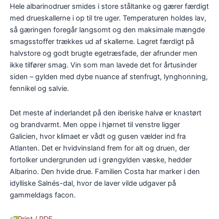
Hele albarinodruer smides i store ståltanke og gærer færdigt
med drueskallerne i op til tre uger. Temperaturen holdes lav,
så gæringen foregår langsomt og den maksimale mængde
smagsstoffer trækkes ud af skallerne. Lagret færdigt på
halvstore og godt brugte egetræsfade, der afrunder men
ikke tilfører smag. Vin som man lavede det for årtusinder
siden – gylden med dybe nuance af stenfrugt, lynghonning,
fennikel og salvie.
Det meste af inderlandet på den iberiske halvø er knastørt
og brandvarmt. Men oppe i hjørnet til venstre ligger
Galicien, hvor klimaet er vådt og gusen vælder ind fra
Atlanten. Det er hvidvinsland frem for alt og druen, der
fortolker undergrunden ud i grøngylden væske, hedder
Albarino. Den hvide drue. Familien Costa har marker i den
idylliske Salnés-dal, hvor de laver vilde udgaver på
gammeldags facon.