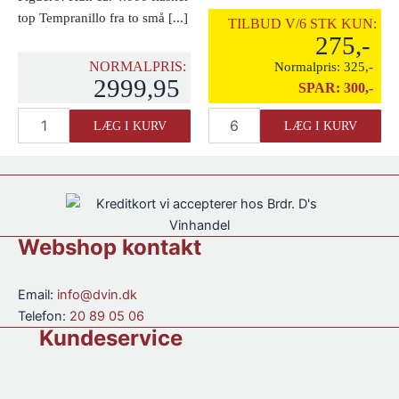
top Tempranillo fra to små [...]
TILBUD V/6 STK KUN:
275,-
NORMALPRIS:
Normalpris:
325,-
2999,95
SPAR:
300,-
Figuero
Hacienda
LÆG I KURV
LÆG I KURV
Tinus
Solano
(OWC)
Vinas
2017
Viejas
antal
2021
antal
Webshop kontakt
Email:
info@dvin.dk
Telefon:
20 89 05 06
Kundeservice