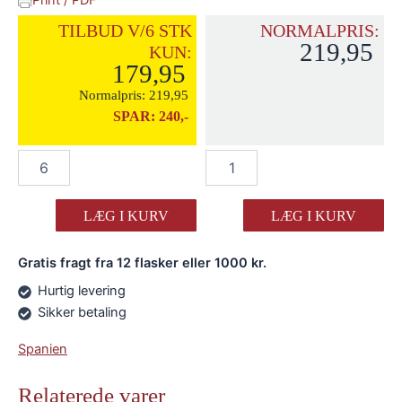
Print / PDF
TILBUD V/6 STK
NORMALPRIS:
219,95
KUN:
179,95
Normalpris:
219,95
SPAR:
240,-
Lagar
Lagar
de
de
Costa
Costa
"Naranjo"
"Naranjo"
LÆG I KURV
LÆG I KURV
Skin
Skin
Contact
Contact
Gratis fragt fra 12 flasker eller 1000 kr.
2021
2021
antal
antal
Hurtig levering
Sikker betaling
Spanien
Relaterede varer