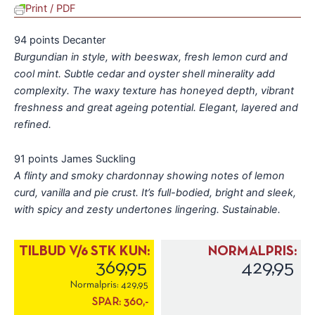
Print / PDF
94 points Decanter
Burgundian in style, with beeswax, fresh lemon curd and
cool mint. Subtle cedar and oyster shell minerality add
complexity. The waxy texture has honeyed depth, vibrant
freshness and great ageing potential. Elegant, layered and
refined.
91 points James Suckling
A flinty and smoky chardonnay showing notes of lemon
curd, vanilla and pie crust. It’s full-bodied, bright and sleek,
with spicy and zesty undertones lingering. Sustainable.
TILBUD V/6 STK KUN:
NORMALPRIS:
369,95
429,95
Normalpris:
429,95
SPAR:
360,-