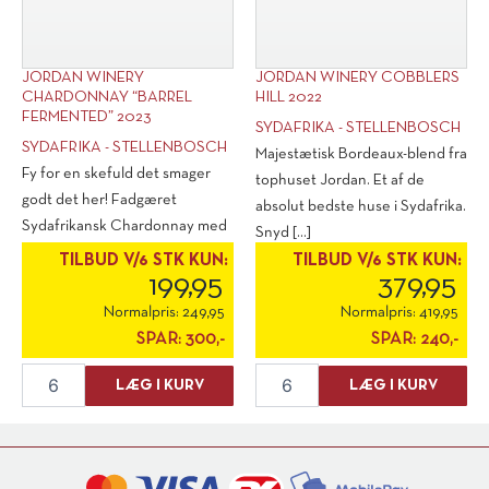
JORDAN WINERY
JORDAN WINERY COBBLERS
CHARDONNAY “BARREL
HILL 2022
FERMENTED” 2023
SYDAFRIKA - STELLENBOSCH
SYDAFRIKA - STELLENBOSCH
Majestætisk Bordeaux-blend fra
Fy for en skefuld det smager
tophuset Jordan. Et af de
godt det her! Fadgæret
absolut bedste huse i Sydafrika.
Sydafrikansk Chardonnay med
Snyd [...]
uset højt [...]
TILBUD V/6 STK KUN:
TILBUD V/6 STK KUN:
199,95
379,95
Normalpris:
249,95
Normalpris:
419,95
SPAR:
300,-
SPAR:
240,-
Jordan
Jordan
LÆG I KURV
LÆG I KURV
Winery
Winery
Chardonnay
Cobblers
"Barrel
Hill
Fermented"
2022
2023
antal