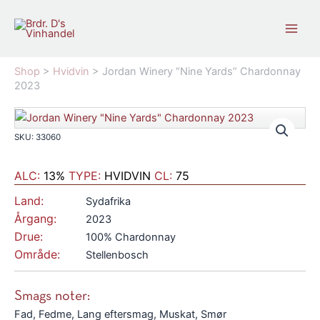
Gå
til
indholdet
Shop
>
Hvidvin
>
Jordan Winery “Nine Yards” Chardonnay
2023
SKU: 33060
ALC:
13%
TYPE:
HVIDVIN
CL:
75
Land:
Sydafrika
Årgang:
2023
Drue:
100% Chardonnay
Område:
Stellenbosch
Smags noter:
Fad, Fedme, Lang eftersmag, Muskat, Smør