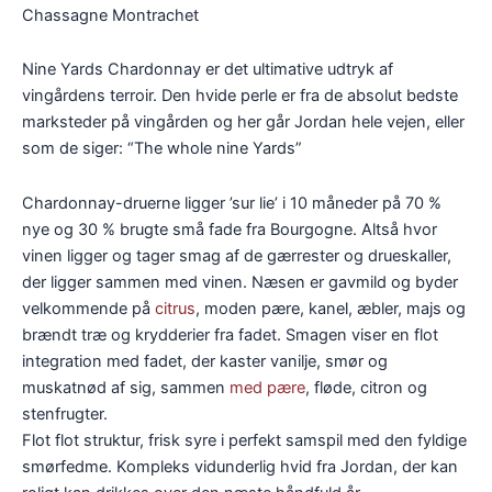
Chassagne Montrachet
Nine Yards Chardonnay er det ultimative udtryk af
vingårdens terroir. Den hvide perle er fra de absolut bedste
marksteder på vingården og her går Jordan hele vejen, eller
som de siger: “The whole nine Yards”
Chardonnay-druerne ligger ’sur lie’ i 10 måneder på 70 %
nye og 30 % brugte små fade fra Bourgogne. Altså hvor
vinen ligger og tager smag af de gærrester og drueskaller,
der ligger sammen med vinen. Næsen er gavmild og byder
velkommende på
citrus
, moden pære, kanel, æbler, majs og
brændt træ og krydderier fra fadet. Smagen viser en flot
integration med fadet, der kaster vanilje, smør og
muskatnød af sig, sammen
med pære
, fløde, citron og
stenfrugter.
Flot flot struktur, frisk syre i perfekt samspil med den fyldige
smørfedme. Kompleks vidunderlig hvid fra Jordan, der kan