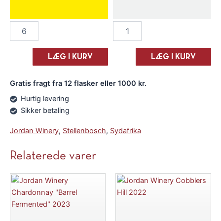
Jordan
Jordan
Winery
Winery
"Nine
"Nine
Yards"
Yards"
LÆG I KURV
LÆG I KURV
Chardonnay
Chardonnay
2023
2023
Gratis fragt fra 12 flasker eller 1000 kr.
antal
antal
Hurtig levering
Sikker betaling
Jordan Winery
,
Stellenbosch
,
Sydafrika
Relaterede varer