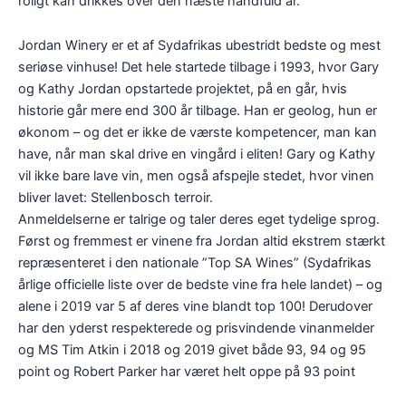
roligt kan drikkes over den næste håndfuld år.
Jordan Winery er et af Sydafrikas ubestridt bedste og mest
seriøse vinhuse! Det hele startede tilbage i 1993, hvor Gary
og Kathy Jordan opstartede projektet, på en går, hvis
historie går mere end 300 år tilbage. Han er geolog, hun er
økonom – og det er ikke de værste kompetencer, man kan
have, når man skal drive en vingård i eliten! Gary og Kathy
vil ikke bare lave vin, men også afspejle stedet, hvor vinen
bliver lavet: Stellenbosch terroir.
Anmeldelserne er talrige og taler deres eget tydelige sprog.
Først og fremmest er vinene fra Jordan altid ekstrem stærkt
repræsenteret i den nationale ”Top SA Wines” (Sydafrikas
årlige officielle liste over de bedste vine fra hele landet) – og
alene i 2019 var 5 af deres vine blandt top 100! Derudover
har den yderst respekterede og prisvindende vinanmelder
og MS Tim Atkin i 2018 og 2019 givet både 93, 94 og 95
point og Robert Parker har været helt oppe på 93 point