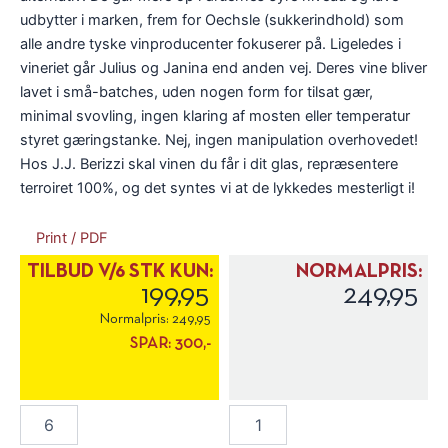
udbytter i marken, frem for Oechsle (sukkerindhold) som
alle andre tyske vinproducenter fokuserer på. Ligeledes i
vineriet går Julius og Janina end anden vej. Deres vine bliver
lavet i små-batches, uden nogen form for tilsat gær,
minimal svovling, ingen klaring af mosten eller temperatur
styret gæringstanke. Nej, ingen manipulation overhovedet!
Hos J.J. Berizzi skal vinen du får i dit glas, repræsentere
terroiret 100%, og det syntes vi at de lykkedes mesterligt i!
Print / PDF
TILBUD V/6 STK KUN:
NORMALPRIS:
199,95
249,95
Normalpris:
249,95
SPAR:
300,-
J.J
J.J
Berizzi
Berizzi