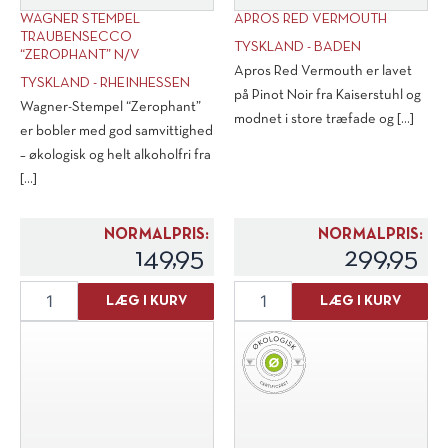
WAGNER STEMPEL
APROS RED VERMOUTH
TRAUBENSECCO
TYSKLAND - BADEN
“ZEROPHANT” N/V
Apros Red Vermouth er lavet
TYSKLAND - RHEINHESSEN
på Pinot Noir fra Kaiserstuhl og
Wagner-Stempel “Zerophant”
modnet i store træfade og [...]
er bobler med god samvittighed
– økologisk og helt alkoholfri fra
[...]
NORMALPRIS:
NORMALPRIS:
149,95
299,95
Wagner
Apros
LÆG I KURV
LÆG I KURV
Stempel
Red
Traubensecco
Vermouth
"Zerophant"
antal
N/V
antal