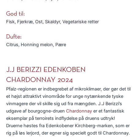
God til:
Fisk, Fjerkræ, Ost, Skaldyr, Vegetariske retter
Dufte:
Citrus, Honning melon, Pære
J.J BERIZZI EDENKOBEN
CHARDONNAY 2024
Pfalz-regionen er indbegrebet af mikroklimaer, der gør det til
et højst attraktivt vinområde for unge nytænkende tyske
vinmagere der vil skille sig ud fra mængden. J.J Berizzi’s
udgave af bourgogne-druen
Chardonnay
er et fantastisk
eksemplar på terroirets indflydelse på druens udtryk!
Druerne høstes fra Edenkobener Kirchberg-marken, som er
rig på løs lerjord, der egner sig specielt godt til Chardonnay.