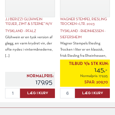
J.J BERIZZI GLÜHWEIN
WAGNER STEMPEL RIESLING
“FEUER, ZIMT & STERNE” N/V
TROCKEN 1 LTR. 2023
TYSKLAND - PFALZ
TYSKLAND - RHEINHESSEN -
Glühwein er en tysk version af
SIEFERSHEIM
gløgg, en varm krydret vin, der
Wagner Stempels Riesling
ofte nydes i vintermånederne,
Trocken 1 liter er en klassisk,
[...]
frisk Riesling fra Rheinhessen,
med [...]
TILBUD V/6 STK KUN:
145,-
NORMALPRIS:
Normalpris:
179,95
179,95
SPAR:
209,70
J.J
Wagner
LÆG I KURV
LÆG I KURV
Berizzi
Stempel
Glühwein
Riesling
"Feuer,
Trocken
Zimt
1