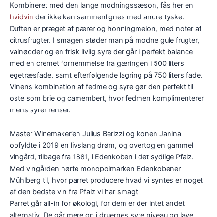
Kombineret med den lange modningssæson, fås her en
hvidvin
der ikke kan sammenlignes med andre tyske.
Duften er præget af pærer og honningmelon, med noter af
citrusfrugter. I smagen støder man på modne gule frugter,
valnødder og en frisk livlig syre der går i perfekt balance
med en cremet fornemmelse fra gæringen i 500 liters
egetræsfade, samt efterfølgende lagring på 750 liters fade.
Vinens kombination af fedme og syre gør den perfekt til
oste som brie og camembert, hvor fedmen komplimenterer
mens syrer renser.
Master Winemaker’en Julius Berizzi og konen Janina
opfyldte i 2019 en livslang drøm, og overtog en gammel
vingård, tilbage fra 1881, i Edenkoben i det sydlige Pfalz.
Med vingården hørte monopolmarken Edenkobener
Mühlberg til, hvor parret producere hvad vi syntes er noget
af den bedste vin fra Pfalz vi har smagt!
Parret går all-in for økologi, for dem er der intet andet
alternativ. De går mere op i druernes syre niveau og lave