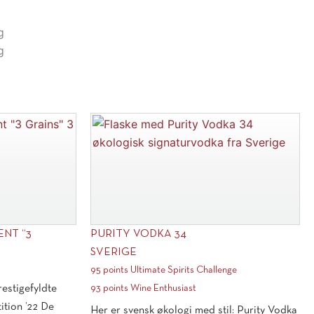
-
Nygade
g
d.
g
23.
oktober
2026
antal
ENT “3
PURITY VODKA 34
SVERIGE
95 points Ultimate Spirits Challenge
stigefyldte
93 points Wine Enthusiast
ition ’22 De
Her er svensk økologi med stil: Purity Vodka