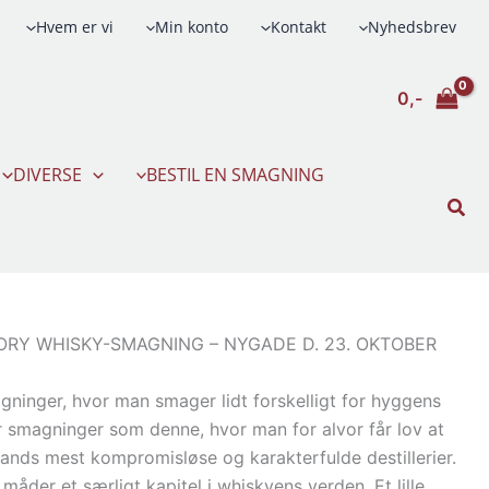
Hvem er vi
Min konto
Kontakt
Nyhedsbrev
0,-
DIVERSE
BESTIL EN SMAGNING
Søg
RY WHISKY-SMAGNING – NYGADE D. 23. OKTOBER
ninger, hvor man smager lidt forskelligt for hyggens
r smagninger som denne, hvor man for alvor får lov at
lands mest kompromisløse og karakterfulde destillerier.
åder et særligt kapitel i whiskyens verden. Et lille