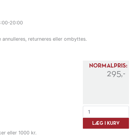
8:00-20:00
e annulleres, returneres eller ombyttes.
NORMALPRIS:
295,-
Edradour
&
Signatory
LÆG I KURV
whisky-
ker eller 1000 kr.
smagning