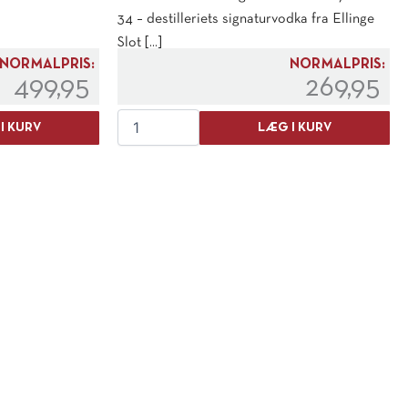
34 – destilleriets signaturvodka fra Ellinge
Slot [...]
NORMALPRIS:
NORMALPRIS:
499,95
269,95
Purity
I KURV
LÆG I KURV
Vodka
34
antal