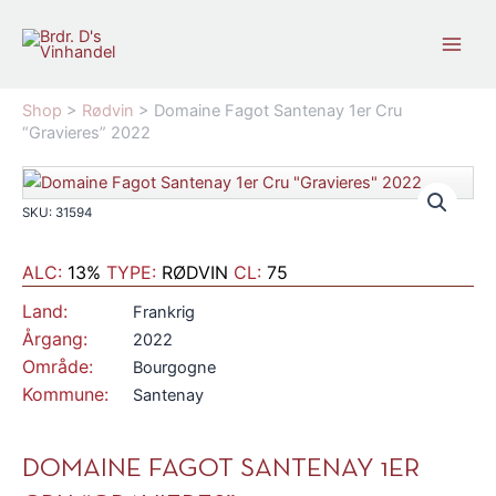
Gå
til
indholdet
Shop
>
Rødvin
>
Domaine Fagot Santenay 1er Cru
“Gravieres” 2022
SKU: 31594
ALC:
13%
TYPE:
RØDVIN
CL:
75
Land:
Frankrig
Årgang:
2022
Område:
Bourgogne
Kommune:
Santenay
DOMAINE FAGOT SANTENAY 1ER