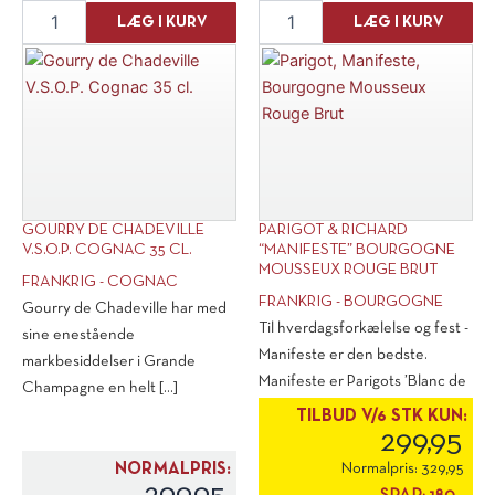
Gourry
Artiguelongue
LÆG I KURV
LÆG I KURV
de
Armagnac
Chadeville
10
"Tres
års
Vieux"
antal
Cognac
35
cl.
antal
GOURRY DE CHADEVILLE
PARIGOT & RICHARD
V.S.O.P. COGNAC 35 CL.
“MANIFESTE” BOURGOGNE
MOUSSEUX ROUGE BRUT
FRANKRIG - COGNAC
FRANKRIG - BOURGOGNE
Gourry de Chadeville har med
Til hverdagsforkælelse og fest -
sine enestående
Manifeste er den bedste.
markbesiddelser i Grande
Manifeste er Parigots ’Blanc de
Champagne en helt [...]
[...]
TILBUD V/6 STK KUN:
299,95
NORMALPRIS:
Normalpris:
329,95