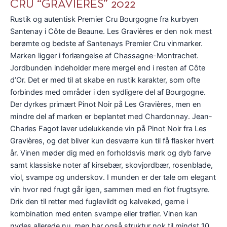
CRU “GRAVIERES” 2022
Rustik og autentisk Premier Cru Bourgogne fra kurbyen
Santenay i Côte de Beaune. Les Gravières er den nok mest
berømte og bedste af Santenays Premier Cru vinmarker.
Marken ligger i forlængelse af Chassagne-Montrachet.
Jordbunden indeholder mere mergel end i resten af Côte
d’Or. Det er med til at skabe en rustik karakter, som ofte
forbindes med områder i den sydligere del af Bourgogne.
Der dyrkes primært Pinot Noir på Les Gravières, men en
mindre del af marken er beplantet med Chardonnay. Jean-
Charles Fagot laver udelukkende vin på Pinot Noir fra Les
Gravières, og det bliver kun desværre kun til få flasker hvert
år. Vinen møder dig med en forholdsvis mørk og dyb farve
samt klassiske noter af kirsebær, skovjordbær, rosenblade,
viol, svampe og underskov. I munden er der tale om elegant
vin hvor rød frugt går igen, sammen med en flot frugtsyre.
Drik den til retter med fuglevildt og kalvekød, gerne i
kombination med enten svampe eller trøfler. Vinen kan
nydes allerede nu, men har også struktur nok til mindst 10