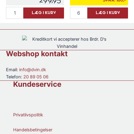
299,95
SPAR:
180,-
Gourry
Parigot
LÆG I KURV
LÆG I KURV
de
&
Chadeville
Richard
V.S.O.P.
"Manifeste"
Cognac
Bourgogne
35
Mousseux
cl.
Rouge
antal
Brut
Webshop kontakt
antal
Email:
info@dvin.dk
Telefon:
20 89 05 06
Kundeservice
Privatlivspolitik
Handelsbetingelser