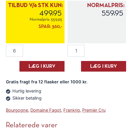
TILBUD V/6 STK KUN:
NORMALPRIS:
499,95
559,95
Normalpris:
559,95
SPAR:
360,-
Domaine
Domaine
Fagot
Fagot
Santenay
Santenay
1er
1er
LÆG I KURV
LÆG I KURV
Cru
Cru
"Gravieres"
"Gravieres"
Gratis fragt fra 12 flasker eller 1000 kr.
2022
2022
antal
antal
Hurtig levering
Sikker betaling
Bourgogne
,
Domaine Fagot
,
Frankrig
,
Premier Cru
Relaterede varer