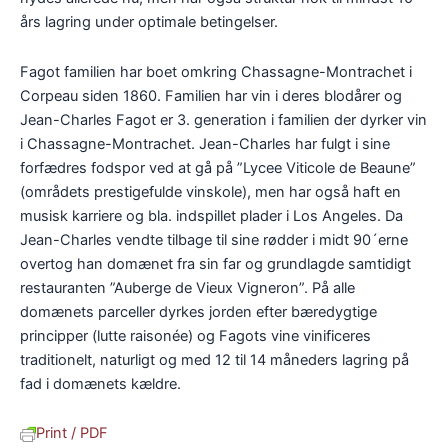
års lagring under optimale betingelser.
Fagot familien har boet omkring Chassagne-Montrachet i
Corpeau siden 1860. Familien har vin i deres blodårer og
Jean-Charles Fagot er 3. generation i familien der dyrker vin
i Chassagne-Montrachet. Jean-Charles har fulgt i sine
forfædres fodspor ved at gå på ”Lycee Viticole de Beaune”
(områdets prestigefulde vinskole), men har også haft en
musisk karriere og bla. indspillet plader i Los Angeles. Da
Jean-Charles vendte tilbage til sine rødder i midt 90´erne
overtog han domænet fra sin far og grundlagde samtidigt
restauranten ”Auberge de Vieux Vigneron”. På alle
domænets parceller dyrkes jorden efter bæredygtige
principper (lutte raisonée) og Fagots vine vinificeres
traditionelt, naturligt og med 12 til 14 måneders lagring på
fad i domænets kældre.
Print / PDF