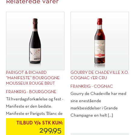
Relaterede varer
PARIGOT & RICHARD
GOURRY DE CHADEVILLE X.O.
“MANIFESTE” BOURGOGNE
COGNAC 1’ER CRU
MOUSSEUX ROUGE BRUT
FRANKRIG - COGNAC
FRANKRIG - BOURGOGNE
Gourry de Chadeville har med
Til hverdagsforkælelse og fest -
sine enestående
Manifeste er den bedste.
markbesiddelser i Grande
Manifeste er Parigots ’Blanc de
Champagne en helt [...]
[...]
TILBUD V/6 STK KUN:
299,95