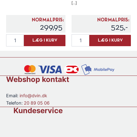
[...]
NORMALPRIS:
NORMALPRIS:
299,95
525,-
Gourry
Michel
LÆG I KURV
LÆG I KURV
de
Couvreur
Chadeville
"Couvreur's
V.S.O.P.
Clearach"
Cognac
Single
35
Malt
cl.
antal
Webshop kontakt
antal
Email:
info@dvin.dk
Telefon:
20 89 05 06
Kundeservice