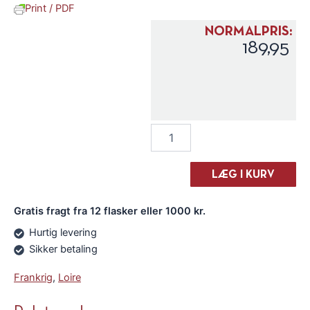
Print / PDF
NORMALPRIS:
189,95
Domaine
des
Trottières
Cremant
LÆG I KURV
de
Loire
Gratis fragt fra 12 flasker eller 1000 kr.
"Pierre
Couverte"
Hurtig levering
N/V
Sikker betaling
antal
Frankrig
,
Loire