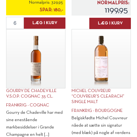
Normalpris:
329,95
NORMALPRIS:
1199,95
SPAR:
180,-
Parigot
Gourry
LÆG I KURV
LÆG I KURV
&
de
Richard
Chadeville
"Manifeste"
X.O.
Bourgogne
Cognac
Mousseux
1'er
Rouge
Cru
Brut
antal
antal
GOURRY DE CHADEVILLE
MICHEL COUVREUR
V.S.O.P. COGNAC 35 CL.
“COUVREUR’S CLEARACH”
SINGLE MALT
FRANKRIG - COGNAC
FRANKRIG - BOURGOGNE
Gourry de Chadeville har med
Belgiskfødte Michel Couvreur
sine enestående
nåede at sætte sin signatur
markbesiddelser i Grande
(med blæk) på nogle af verdens
Champagne en helt [...]