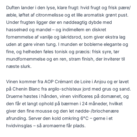
Duften lander i den lyse, klare frugt: hvid frugt og frisk pære/
æble, løftet af citronmelisse og et lille aromatisk grønt pust.
Under frugten ligger der en nøddeagtig dybde med
hasselnød og mandel – og indimellem en diskret
fornemmelse af vanilje og lakridsrod, som giver ekstra lag
uden at gøre vinen tung. I munden er boblerne elegante og
fine, og helheden føles tonisk og præcis: frisk syre, tør
mundfornemmelse og en ren, stram finish, der inviterer til
næste slurk.
Vinen kommer fra AOP Crémant de Loire i Anjou og er lavet
på Chenin Blanc fra argilo-schisteux jord med grus og sand.
Druerne høstes i hånden, vinen vinificeres på domænet, og
den får et langt ophold på bærmen i 24 måneder, hvilket
giver den fine mousse og den let nødde-/briochenære
afrunding. Server den kold omkring 6°C – gerne i et
hvidvinsglas – så aromaerne får plads.