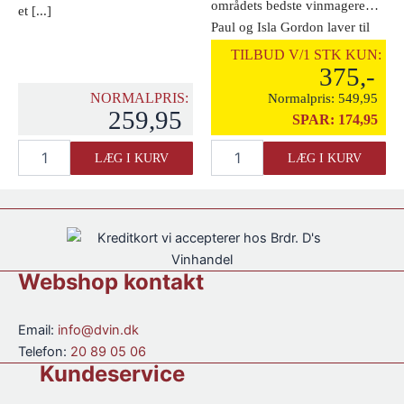
områdets bedste vinmagere…
et [...]
Paul og Isla Gordon laver til
daglig [...]
TILBUD V/1 STK KUN:
375,-
NORMALPRIS:
Normalpris:
549,95
259,95
SPAR:
174,95
Galliano
Domaine
LÆG I KURV
LÆG I KURV
L'Autentico
La
antal
Sarabande
Gin
antal
Webshop kontakt
Email:
info@dvin.dk
Telefon:
20 89 05 06
Kundeservice