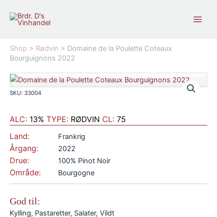
Gå
til
indholdet
Shop
>
Rødvin
>
Domaine de la Poulette Coteaux
Bourguignons 2022
SKU: 33004
ALC:
13%
TYPE:
RØDVIN
CL:
75
Land:
Frankrig
Årgang:
2022
Drue:
100% Pinot Noir
Område:
Bourgogne
God til:
Kylling, Pastaretter, Salater, Vildt