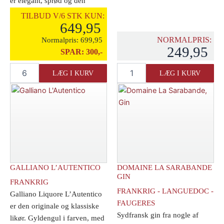
er elegant, sprød og den
ideelle high [...]
TILBUD V/6 STK KUN:
649,95
NORMALPRIS:
Normalpris:
699,95
249,95
SPAR:
300,-
Cattier
Gourry
LÆG I KURV
LÆG I KURV
Blanc
de
De
Chadeville
Blanc
V.S.
Champagne
Cognac
Premier
35
Cru
cl.
Brut
antal
antal
GALLIANO L’AUTENTICO
DOMAINE LA SARABANDE
GIN
FRANKRIG
FRANKRIG - LANGUEDOC -
Galliano Liquore L’Autentico
FAUGERES
er den originale og klassiske
Sydfransk gin fra nogle af
likør. Gyldengul i farven, med