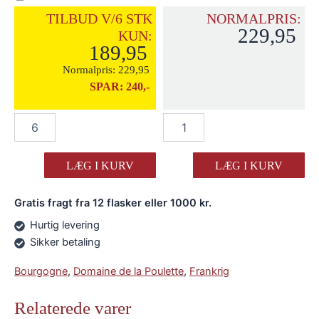
TILBUD V/6 STK
NORMALPRIS:
229,95
KUN:
189,95
Normalpris:
229,95
SPAR:
240,-
Domaine
Domaine
de
de
la
la
Poulette
Poulette
LÆG I KURV
LÆG I KURV
Coteaux
Coteaux
Bourguignons
Bourguignons
Gratis fragt fra 12 flasker eller 1000 kr.
2022
2022
antal
antal
Hurtig levering
Sikker betaling
Bourgogne
,
Domaine de la Poulette
,
Frankrig
Relaterede varer