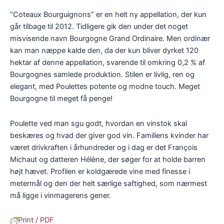
“Coteaux Bourguignons” er en helt ny appellation, der kun
går tilbage til 2012. Tidligere gik den under det noget
misvisende navn Bourgogne Grand Ordinaire. Men ordinær
kan man næppe kalde den, da der kun bliver dyrket 120
hektar af denne appellation, svarende til omkring 0,2 % af
Bourgognes samlede produktion. Stilen er livlig, ren og
elegant, med Poulettes potente og modne touch. Meget
Bourgogne til meget få penge!
Poulette ved man sgu godt, hvordan en vinstok skal
beskæres og hvad der giver god vin. Familiens kvinder har
været drivkraften i århundreder og i dag er det François
Michaut og datteren Hélène, der søger for at holde barren
højt hævet. Profilen er koldgærede vine med finesse i
metermål og den der helt særlige saftighed, som nærmest
må ligge i vinmagerens gener.
Print / PDF