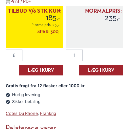
Print / PDF
TILBUD V/6 STK KUN:
NORMALPRIS:
185,-
235,-
Normalpris:
235,-
SPAR:
300,-
Domaine
Domaine
Brunely
Brunely
Vacqueyras
Vacqueyras
"Tradition"
"Tradition"
LÆG I KURV
LÆG I KURV
2023
2023
antal
antal
Gratis fragt fra 12 flasker eller 1000 kr.
Hurtig levering
Sikker betaling
Cotes Du Rhone
,
Frankrig
Relaterede varer