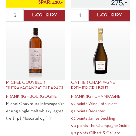
275,-
SPAR:
420,-
Ampelidae
Cattier
LÆG I KURV
LÆG I KURV
Quarts
"Icone"
de
Champagne
Chaume
Brut
Grand
1/2
Cru
fl.
2014
antal
antal
MICHEL COUVREUR
CATTIER CHAMPAGNE
“INTRAVAGAN’ZA” CLEARACH
PREMIER CRU BRUT
FRANKRIG - BOURGOGNE
FRANKRIG - CHAMPAGNE
Michel Couvreurs Intravagan'za
92 points Wine Enthusiast
er ung single malt whisky lagret
92 points Decanter
tre år på Moscatel og [...]
92 points James Suckling
90 points The Champagne Guide
90 points Gilbert & Gaillard