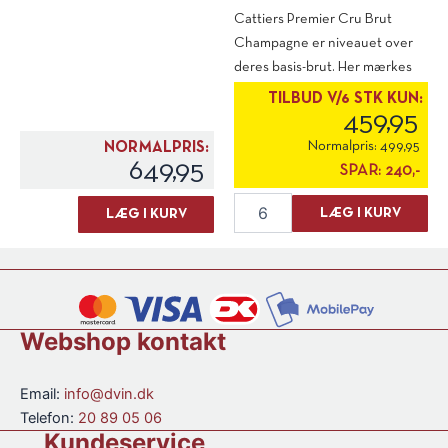
Cattiers Premier Cru Brut
Champagne er niveauet over
deres basis-brut. Her mærkes
det for [...]
TILBUD V/6 STK KUN:
459,95
Normalpris:
499,95
NORMALPRIS:
649,95
SPAR:
240,-
Cattier
Michel
LÆG I KURV
LÆG I KURV
Champagne
Couvreur
Premier
"Intravagan'za"
Cru
Clearach
Brut
antal
antal
Webshop kontakt
Email:
info@dvin.dk
Telefon:
20 89 05 06
Kundeservice