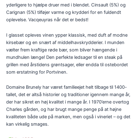
yderligere to hjælpe druer med i blendet. Cinsault (5%) og
Carignan (5%) tilføjer varme og krydderi for en fuldendt
oplevelse. Vacqeuyras når det er bedst!
I glasset opleves vinen ypper klassisk, med duft af modne
kirsebær og en snært af middelhavskrydderier. I munden
vælter frem kraftige røde bær, som bliver hængende i
mundhulen længe! Den perfekte ledsager til en steak på
grillen med årstidens grøntsager, eller endda til ostebordet
som erstatning for Portvinen.
Domaine Brunely har været familieejet helt tilbage til 1400-
tallet, det er altså historier og traditioner igennem mange år,
der har sikret en høj kvalitet i mange år. I 1970’erne overtog
Charles gården, og har brugt mange penge på at højne
kvaliteten både ude på marken, men også i vineriet – og det
kan virkelig smages.