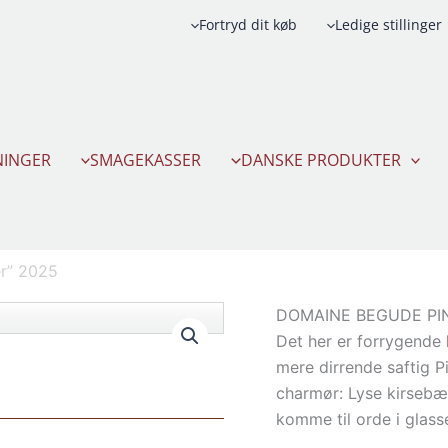
Fortryd dit køb
Ledige stillinger
INGER
SMAGEKASSER
DANSKE PRODUKTER
er” 2025
DOMAINE BEGUDE PIN
Det her er forrygende
mere dirrende saftig P
charmør: Lyse kirsebæ
komme til orde i gla