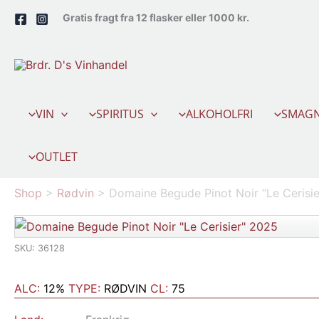
Gå
Gratis fragt fra 12 flasker eller 1000 kr.
til
indholdet
VIN
SPIRITUS
ALKOHOLFRI
SMAGN
OUTLET
Shop
>
Rødvin
>
Domaine Begude Pinot Noir “Le Cerisi
SKU: 36128
ALC:
12%
TYPE:
RØDVIN
CL:
75