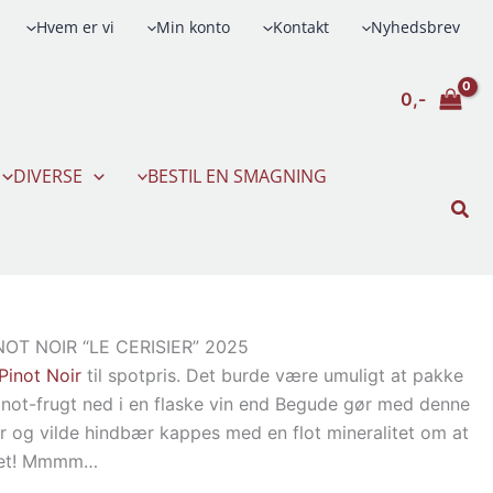
Hvem er vi
Min konto
Kontakt
Nyhedsbrev
0,-
DIVERSE
BESTIL EN SMAGNING
Søg
OT NOIR “LE CERISIER” 2025
Pinot Noir
til spotpris. Det burde være umuligt at pakke
inot-frugt ned i en flaske vin end Begude gør med denne
r og vilde hindbær kappes med en flot mineralitet om at
sset! Mmmm…