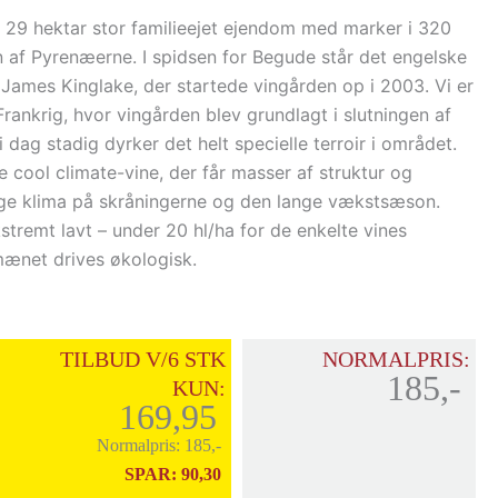
29 hektar stor familieejet ejendom med marker i 320
 af Pyrenæerne. I spidsen for Begude står det engelske
James Kinglake, der startede vingården op i 2003. Vi er
Frankrig, hvor vingården blev grundlagt i slutningen af
 dag stadig dyrker det helt specielle terroir i området.
e cool climate-vine, der får masser af struktur og
lige klima på skråningerne og den lange vækstsæson.
stremt lavt – under 20 hl/ha for de enkelte vines
net drives økologisk.
TILBUD V/6 STK
NORMALPRIS:
185,-
KUN:
169,95
Normalpris:
185,-
SPAR:
90,30