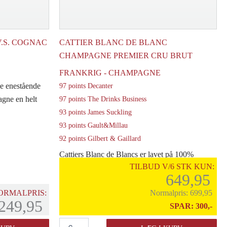
.S. COGNAC
CATTIER BLANC DE BLANC
CHAMPAGNE PREMIER CRU BRUT
FRANKRIG - CHAMPAGNE
e enestående
97 points Decanter
gne en helt
97 points The Drinks Business
93 points James Suckling
93 points Gault&Millau
92 points Gilbert & Gaillard
Cattiers Blanc de Blancs er lavet på 100%
TILBUD V/6 STK KUN:
chardonnay og er elegant, sprød og den ideelle
649,95
high [...]
ORMALPRIS:
Normalpris:
699,95
249,95
SPAR:
300,-
Cattier