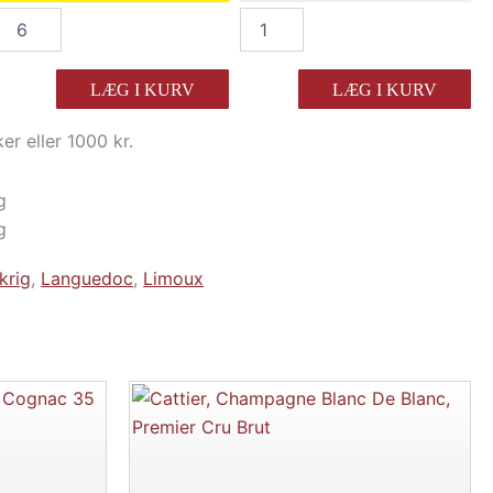
Domaine
Domaine
Begude
Begude
Pinot
Pinot
Noir
Noir
LÆG I KURV
LÆG I KURV
"Le
"Le
Cerisier"
Cerisier"
ker eller 1000 kr.
2025
2025
antal
antal
g
g
krig
,
Languedoc
,
Limoux