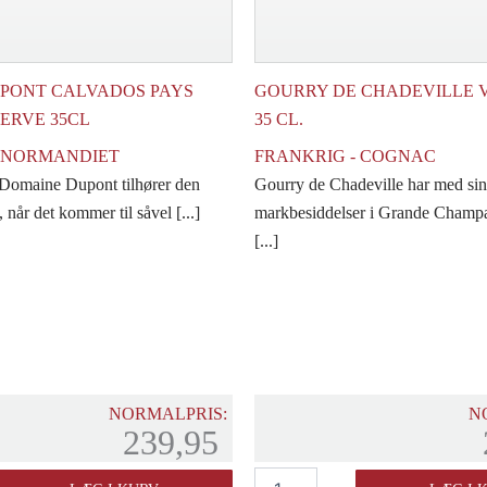
UPONT CALVADOS PAYS
GOURRY DE CHADEVILLE V
ERVE 35CL
35 CL.
- NORMANDIET
FRANKRIG - COGNAC
 Domaine Dupont tilhører den
Gourry de Chadeville har med sin
, når det kommer til såvel [...]
markbesiddelser i Grande Champa
[...]
NORMALPRIS:
N
239,95
Gourry