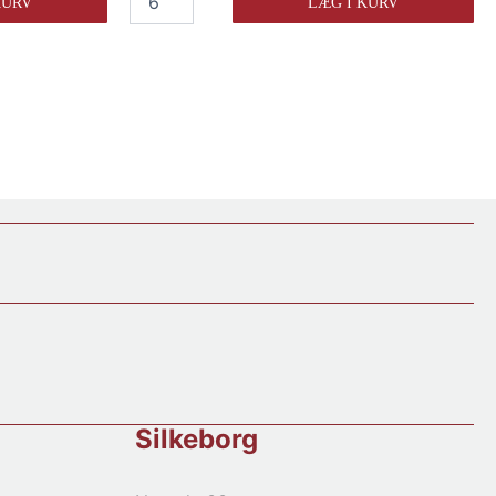
KURV
LÆG I KURV
Blanc
De
Blanc
Champagne
Premier
Cru
Brut
antal
Silkeborg