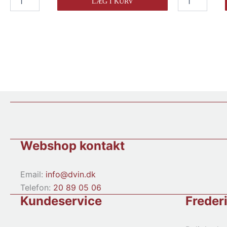
LÆG I KURV
Dupont
Dupont
Calvados
Calvados
Cream
Pays
antal
d'Auge
Reserve
35cl
antal
Webshop kontakt
Email:
info@dvin.dk
Telefon:
20 89 05 06
Kundeservice
Freder