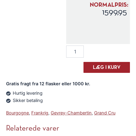
NORMALPRIS:
1599,95
Camus
Pere
&
Fils
LÆG I KURV
Charmes
Chambertin
Gratis fragt fra 12 flasker eller 1000 kr.
Grand
Cru
Hurtig levering
2019
Sikker betaling
antal
Bourgogne
,
Frankrig
,
Gevrey-Chambertin
,
Grand Cru
Relaterede varer