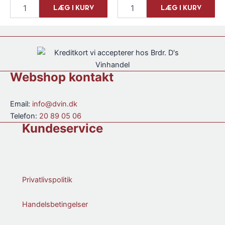
Michel
Gourry
LÆG I KURV
LÆG I KURV
Couvreur
de
"Couvreur's
Chadeville
Clearach"
"Tres
Single
Vieux"
Malt
Cognac
antal
35
cl.
Webshop kontakt
antal
Email:
info@dvin.dk
Telefon:
20 89 05 06
Kundeservice
Privatlivspolitik
Handelsbetingelser