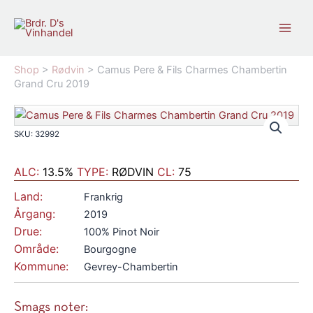
Gå
til
indholdet
Shop
>
Rødvin
>
Camus Pere & Fils Charmes Chambertin
Grand Cru 2019
SKU: 32992
ALC:
13.5%
TYPE:
RØDVIN
CL:
75
Land:
Frankrig
Årgang:
2019
Drue:
100% Pinot Noir
Område:
Bourgogne
Kommune:
Gevrey-Chambertin
Smags noter: