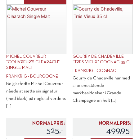
L'Autentico
de
antal
Chadeville
V.S.
Cognac
1'er
Cru
antal
MICHEL COUVREUR
GOURRY DE CHADEVILLE
“COUVREUR’S CLEARACH”
“TRES VIEUX” COGNAC 35 CL.
SINGLE MALT
FRANKRIG - COGNAC
FRANKRIG - BOURGOGNE
Gourry de Chadeville har med
Belgiskfødte Michel Couvreur
sine enestående
nåede at sætte sin signatur
markbesiddelser i Grande
(med blæk) på nogle af verdens
Champagne en helt [...]
[...]
NORMALPRIS:
NORMALPRIS:
525,-
499,95