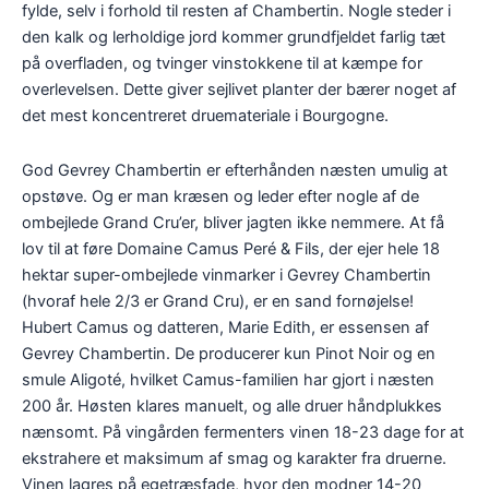
fylde, selv i forhold til resten af Chambertin. Nogle steder i
den kalk og lerholdige jord kommer grundfjeldet farlig tæt
på overfladen, og tvinger vinstokkene til at kæmpe for
overlevelsen. Dette giver sejlivet planter der bærer noget af
det mest koncentreret druemateriale i Bourgogne.
God Gevrey Chambertin er efterhånden næsten umulig at
opstøve. Og er man kræsen og leder efter nogle af de
ombejlede Grand Cru’er, bliver jagten ikke nemmere. At få
lov til at føre Domaine Camus Peré & Fils, der ejer hele 18
hektar super-ombejlede vinmarker i Gevrey Chambertin
(hvoraf hele 2/3 er Grand Cru), er en sand fornøjelse!
Hubert Camus og datteren, Marie Edith, er essensen af
Gevrey Chambertin. De producerer kun Pinot Noir og en
smule Aligoté, hvilket Camus-familien har gjort i næsten
200 år. Høsten klares manuelt, og alle druer håndplukkes
nænsomt. På vingården fermenters vinen 18-23 dage for at
ekstrahere et maksimum af smag og karakter fra druerne.
Vinen lagres på egetræsfade, hvor den modner 14-20