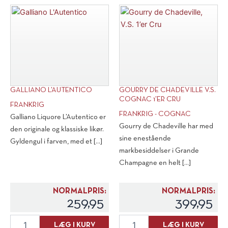
GALLIANO L’AUTENTICO
GOURRY DE CHADEVILLE V.S.
COGNAC 1’ER CRU
FRANKRIG
FRANKRIG - COGNAC
Galliano Liquore L’Autentico er
Gourry de Chadeville har med
den originale og klassiske likør.
sine enestående
Gyldengul i farven, med et [...]
markbesiddelser i Grande
Champagne en helt [...]
NORMALPRIS:
NORMALPRIS:
259,95
399,95
Galliano
Gourry
LÆG I KURV
LÆG I KURV