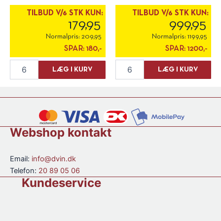
er [...]
TILBUD V/6 STK KUN:
TILBUD V/6 STK KUN:
179,95
999,95
Normalpris:
209,95
Normalpris:
1199,95
SPAR:
180,-
SPAR:
1200,-
Lagar
Hacienda
LÆG I KURV
LÆG I KURV
de
Solano
Costa
Finca
"Naranjo"
Pena
Skin
Lobera
Contact
2021
2022
antal
Webshop kontakt
antal
Email:
info@dvin.dk
Telefon:
20 89 05 06
Kundeservice