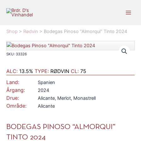
Gå
til
indholdet
Shop
>
Rødvin
>
Bodegas Pinoso “Almorqui” Tinto 2024
SKU: 33326
ALC:
13.5%
TYPE:
RØDVIN
CL:
75
Land:
Spanien
Årgang:
2024
Drue:
Alicante, Merlot, Monastrell
Område:
Alicante
BODEGAS PINOSO “ALMORQUI”
TINTO 2024