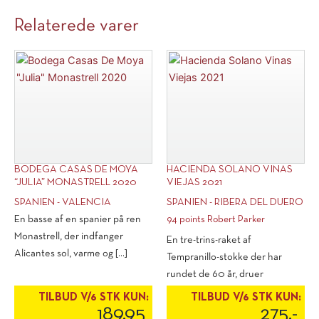
Relaterede varer
BODEGA CASAS DE MOYA
HACIENDA SOLANO VINAS
“JULIA” MONASTRELL 2020
VIEJAS 2021
SPANIEN - VALENCIA
SPANIEN - RIBERA DEL DUERO
En basse af en spanier på ren
94 points Robert Parker
Monastrell, der indfanger
En tre-trins-raket af
Alicantes sol, varme og [...]
Tempranillo-stokke der har
rundet de 60 år, druer
nænsomt plukket ved [...]
TILBUD V/6 STK KUN:
TILBUD V/6 STK KUN:
189,95
275,-