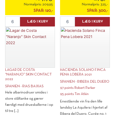
Normalpris:
209,95
Normalpris:
325,-
SPAR:
120,-
SPAR:
300,-
Bodega
Hacienda
LÆG I KURV
LÆG I KURV
Casas
Solano
De
Vinas
Moya
Viejas
"Julia"
2021
Monastrell
antal
2020
antal
LAGAR DE COSTA
HACIENDA SOLANO FINCA
“NARANJO” SKIN CONTACT
PENA LOBERA 2021
2022
SPANIEN - RIBERA DEL DUERO
SPANIEN - RIAS BAIXAS
97 points Robert Parker
Hele albarinodruer smides i
95 points Tim Atkin
store ståltanke og gærer
Enestående vin fra den lille
færdigt med drueskallerne i op
landsby La Aquilera i hjertet af
til tre [...]
Ribera del Duero. Cuvée no. 1