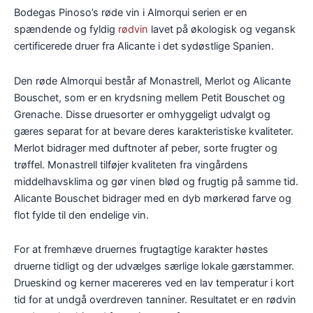
Bodegas Pinoso’s røde vin i Almorqui serien er en
spændende og fyldig
rødvin
lavet på økologisk og vegansk
certificerede druer fra Alicante i det sydøstlige Spanien.
Den røde Almorqui består af Monastrell, Merlot og Alicante
Bouschet, som er en krydsning mellem Petit Bouschet og
Grenache. Disse druesorter er omhyggeligt udvalgt og
gæres separat for at bevare deres karakteristiske kvaliteter.
Merlot bidrager med duftnoter af peber, sorte frugter og
trøffel. Monastrell tilføjer kvaliteten fra vingårdens
middelhavsklima og gør vinen blød og frugtig på samme tid.
Alicante Bouschet bidrager med en dyb mørkerød farve og
flot fylde til den endelige vin.
For at fremhæve druernes frugtagtige karakter høstes
druerne tidligt og der udvælges særlige lokale gærstammer.
Drueskind og kerner macereres ved en lav temperatur i kort
tid for at undgå overdreven tanniner. Resultatet er en rødvin