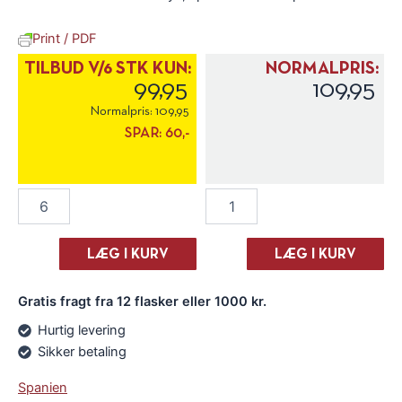
Print / PDF
TILBUD V/6 STK KUN:
NORMALPRIS:
99,95
109,95
Normalpris:
109,95
SPAR:
60,-
Bodegas
Bodegas
Pinoso
Pinoso
"Almorqui"
"Almorqui"
Tinto
Tinto
LÆG I KURV
LÆG I KURV
2024
2024
antal
antal
Gratis fragt fra 12 flasker eller 1000 kr.
Hurtig levering
Sikker betaling
Spanien