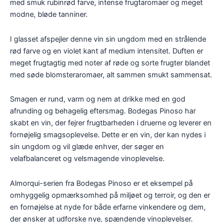
med smuk rubinrød farve, intense frugtaromaer og meget
modne, bløde tanniner.
I glasset afspejler denne vin sin ungdom med en strålende
rød farve og en violet kant af medium intensitet. Duften er
meget frugtagtig med noter af røde og sorte frugter blandet
med søde blomsteraromaer, alt sammen smukt sammensat.
Smagen er rund, varm og nem at drikke med en god
afrunding og behagelig eftersmag. Bodegas Pinoso har
skabt en vin, der fejrer frugtbarheden i druerne og leverer en
fornøjelig smagsoplevelse. Dette er en vin, der kan nydes i
sin ungdom og vil glæde enhver, der søger en
velafbalanceret og velsmagende vinoplevelse.
Almorqui-serien fra Bodegas Pinoso er et eksempel på
omhyggelig opmærksomhed på miljøet og terroir, og den er
en fornøjelse at nyde for både erfarne vinkendere og dem,
der ønsker at udforske nye, spændende vinoplevelser.