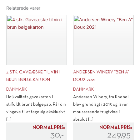
Relaterede varer
4 STK. GAVEÆSKE TIL VIN I
ANDERSEN WINERY “BEN A”
BRUN BØLGEKARTON
DOUX 2021
DANMARK
DANMARK
Højkvalitets gavekarton i
Andersen Winery, fra Knebel,
stilfuldt brunt bølgepap. Får din
blev grundlagt i 2015 og laver
vingave til at tage sig eksklusivt
mousserende frugtvine i
[...]
absolut [...]
NORMALPRIS:
NORMALPRIS:
30,-
249,95