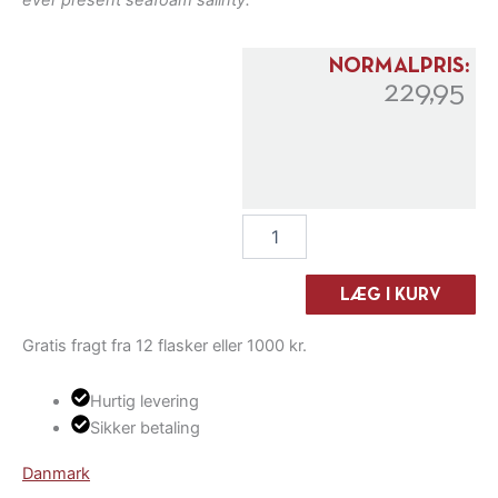
ever present seafoam salinty.
NORMALPRIS:
229,95
Barfod
Vin
#N1250
Souvignier
LÆG I KURV
Gris
2020
Gratis fragt fra 12 flasker eller 1000 kr.
antal
Hurtig levering
Sikker betaling
Danmark