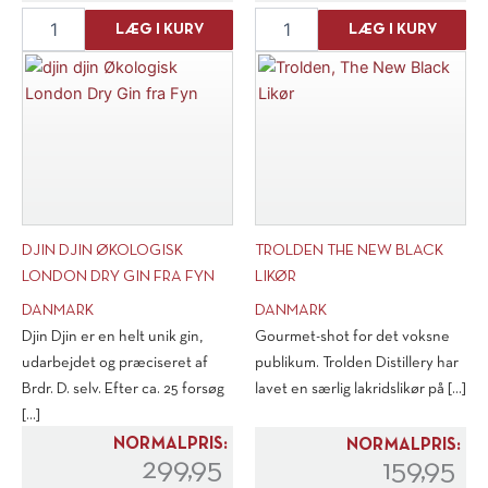
4
Andersen
LÆG I KURV
LÆG I KURV
stk.
Winery
Gaveæske
"Ben
til
A"
vin
Doux
i
2021
brun
antal
bølgekarton
antal
DJIN DJIN ØKOLOGISK
TROLDEN THE NEW BLACK
LONDON DRY GIN FRA FYN
LIKØR
DANMARK
DANMARK
Djin Djin er en helt unik gin,
Gourmet-shot for det voksne
udarbejdet og præciseret af
publikum. Trolden Distillery har
Brdr. D. selv. Efter ca. 25 forsøg
lavet en særlig lakridslikør på [...]
[...]
NORMALPRIS:
NORMALPRIS:
299,95
159,95