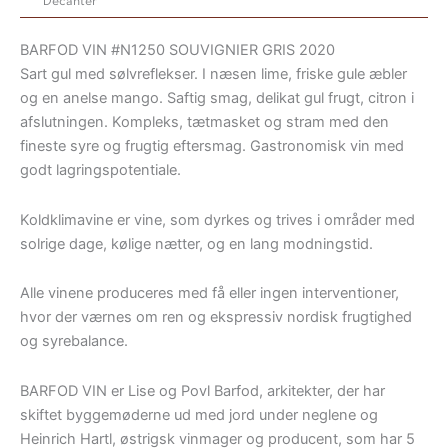
Decanter
BARFOD VIN #N1250 SOUVIGNIER GRIS 2020
Sart gul med sølvreflekser. I næsen lime, friske gule æbler
og en anelse mango. Saftig smag, delikat gul frugt, citron i
afslutningen. Kompleks, tætmasket og stram med den
fineste syre og frugtig eftersmag. Gastronomisk vin med
godt lagringspotentiale.
Koldklimavine er vine, som dyrkes og trives i områder med
solrige dage, kølige nætter, og en lang modningstid.
Alle vinene produceres med få eller ingen interventioner,
hvor der værnes om ren og ekspressiv nordisk frugtighed
og syrebalance.
BARFOD VIN er Lise og Povl Barfod, arkitekter, der har
skiftet byggemøderne ud med jord under neglene og
Heinrich Hartl, østrigsk vinmager og producent, som har 5