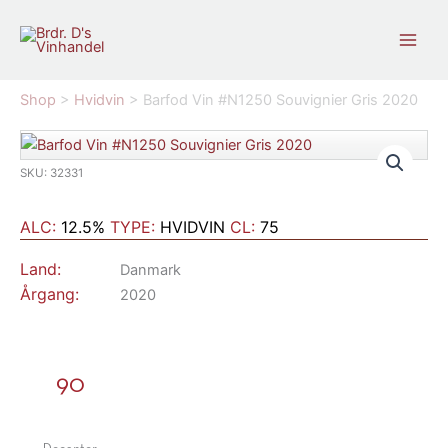
Gå
til
indholdet
Shop
>
Hvidvin
>
Barfod Vin #N1250 Souvignier Gris 2020
SKU: 32331
ALC:
12.5%
TYPE:
HVIDVIN
CL:
75
Land:
Danmark
Årgang:
2020
90