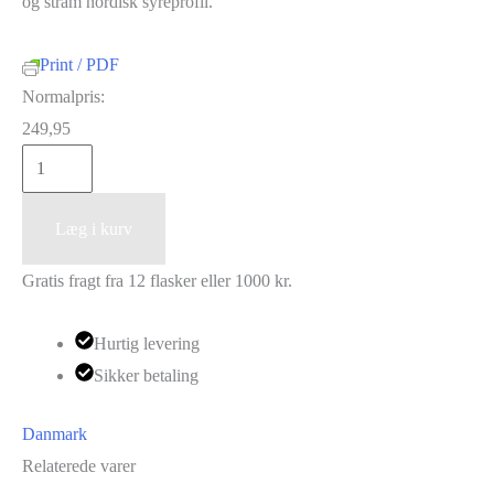
og stram nordisk syreprofil.
Print / PDF
Normalpris:
249,95
Andersen
Winery
"Elmsfeuer"
Læg i kurv
Sec
Gratis fragt fra 12 flasker eller 1000 kr.
2024
antal
Hurtig levering
Sikker betaling
Danmark
Relaterede varer