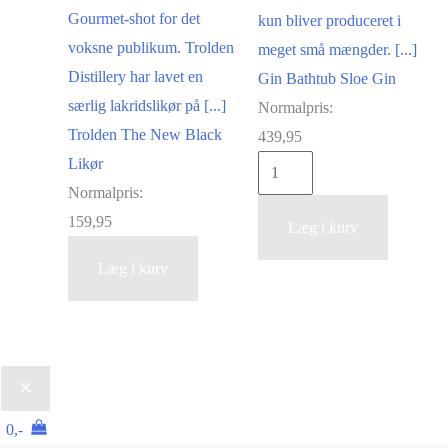
Gourmet-shot for det
kun bliver produceret i
voksne publikum. Trolden
meget små mængder. [...]
Distillery har lavet en
Gin Bathtub Sloe Gin
særlig lakridslikør på [...]
Normalpris:
Trolden The New Black
439,95
Likør
Gin
Normalpris:
Bathtub
159,95
Sloe
Læg i kurv
Trolden
Gin
Læg i kurv
The
antal
New
Black
Likør
antal
0,-