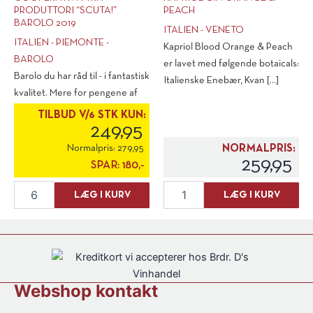
PRODUTTORI “SCUTA!”
PEACH
BAROLO 2019
ITALIEN - VENETO
ITALIEN - PIEMONTE -
Kapriol Blood Orange & Peach
BAROLO
er lavet med følgende botaicals:
Barolo du har råd til - i fantastisk
Italienske Enebær, Kvan [...]
kvalitet. Mere for pengene af
kongernes vin finder du [...]
TILBUD V/6 STK KUN:
249,95
Normalpris:
279,95
NORMALPRIS:
259,95
SPAR:
180,-
Cooperativa
Kapriol
LÆG I KURV
LÆG I KURV
Tra
Gin
Produttori
Orange
"Scuta!"
&
Barolo
Peach
2019
antal
antal
Webshop kontakt