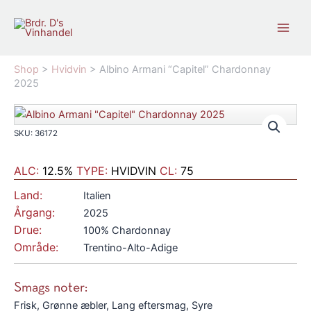
Gå
til
indholdet
Shop
>
Hvidvin
>
Albino Armani “Capitel” Chardonnay
2025
SKU: 36172
ALC:
12.5%
TYPE:
HVIDVIN
CL:
75
Land:
Italien
Årgang:
2025
Drue:
100% Chardonnay
Område:
Trentino-Alto-Adige
Smags noter:
Frisk, Grønne æbler, Lang eftersmag, Syre