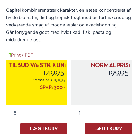
Capitel kombinerer stærk karakter, en næse koncentreret af
hvide blomster, flint og tropisk frugt med en forfriskende og
vedvarende smag af modne æbler og akaciehonning.
Går forrygende godt med hvidt kød, fisk, pasta og
midaldrende ost.
Print / PDF
TILBUD V/6 STK KUN:
NORMALPRIS:
149,95
199,95
Normalpris:
199,95
SPAR:
300,-
Albino
Albino
Armani
Armani
"Capitel"
"Capitel"
Chardonnay
Chardonnay
LÆG I KURV
LÆG I KURV
2025
2025