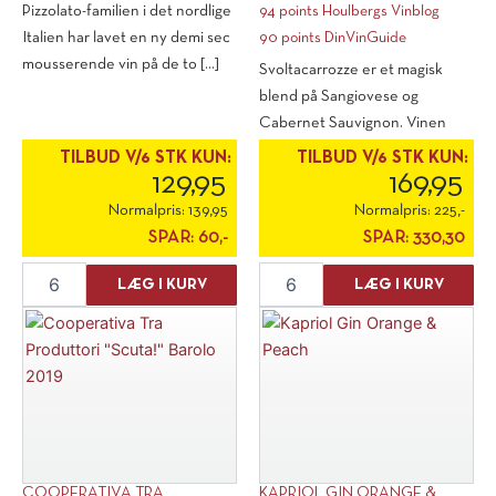
Pizzolato-familien i det nordlige
94 points Houlbergs Vinblog
Italien har lavet en ny demi sec
90 points DinVinGuide
mousserende vin på de to [...]
Svoltacarrozze er et magisk
blend på Sangiovese og
Cabernet Sauvignon. Vinen
manipuleres ikke [...]
TILBUD V/6 STK KUN:
TILBUD V/6 STK KUN:
129,95
169,95
Normalpris:
139,95
Normalpris:
225,-
SPAR:
60,-
SPAR:
330,30
La
Svoltacarrozze
LÆG I KURV
LÆG I KURV
Cantina
Rosso
Pizzolato
Toscana
"M-
2016
Use"
antal
Spumante
Demi-
Sec
antal
COOPERATIVA TRA
KAPRIOL GIN ORANGE &