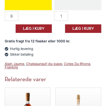
Alain
Alain
Jaume
Jaume
Chateauneuf
Chateauneuf
du
du
LÆG I KURV
LÆG I KURV
Pape
Pape
"Les
"Les
Gratis fragt fra 12 flasker eller 1000 kr.
Origines"
Origines"
2022
2022
Hurtig levering
antal
antal
Sikker betaling
Alain Jaume
,
Chateauneuf-du-pape
,
Cotes Du Rhone
,
Frankrig
Relaterede varer