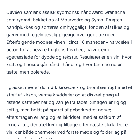
Cuvéen samler klassisk sydrhônsk håndværk: Grenache
som rygrad, bakket op af Mourvèdre og Syrah. Frugten
håndplukkes og sorteres omhyggeligt, før den afstilkes og
gærer med regelmæssig pigeage over godt tre uger.
Efterfølgende modner vinen i cirka 16 måneder – halvdelen i
beton for at bevare frugtens friskhed, halvdelen i
egetræsfade for dybde og tekstur. Resultatet er en vin, hvor
kraft og finesse går hånd i hånd, og hvor tanninerne er
tætte, men polerede.
I glasset møder du mørk kirsebær- og brombærfrugt med et
strejf af kirsch, varme krydderier og et diskret præg af
ristede kaffebønner og vanilje fra fadet. Smagen er rig og
saftig, men holdt på sporet af peberkrydret nerve;
eftersmagen er lang og let lakridset, med et saltkorn af
mineralitet, der trækker dig tilbage efter næste slurk. Det er
vin, der både charmerer ved første møde og folder lag på