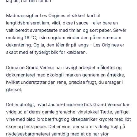
lag ud, når den får luft.
Madmæssigt er Les Origines et sikkert kort til
langtidsbraiseret lam, vildt, okse i sauce – eller bare en
veltilberedt svampetærte med timian og sort peber. Servér
omkring 16 °C; i sin ungdom vinder den på en nænsom
dekantering. Og ja, den tåler år på langs – Les Origines er
skabt med et tydeligt blik for kælderen.
Domaine Grand Veneur har i øvrigt arbejdet målrettet og
dokumenteret med økologi i marken gennem en årrække,
hvilket understøtter den rene, præcise frugt, du smager i
glasset.
Det er utroligt, hvad Jaume-brødrene hos Grand Veneur kan
vride ud af deres gamle grenache-vinstokke! Tætte, saftige
vine med blød jordbærfrugt og kirsebærlikør krydret med lidt
skov og frisk peber. Det er vine, der scorer virkelig højt på
nydelsesbarometeret samtidig med at de har stor