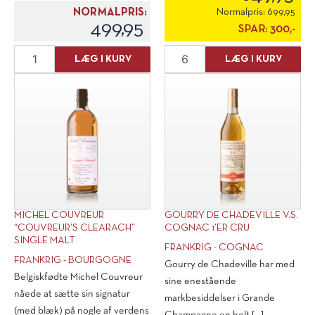
NORMALPRIS:
Normalpris:
699,95
499,95
SPAR:
300,-
Gourry
Cattier
LÆG I KURV
LÆG I KURV
de
Blanc
Chadeville
De
"Tres
Blanc
Vieux"
Champagne
Cognac
Premier
35
Cru
cl.
Brut
antal
antal
MICHEL COUVREUR
GOURRY DE CHADEVILLE V.S.
“COUVREUR’S CLEARACH”
COGNAC 1’ER CRU
SINGLE MALT
FRANKRIG - COGNAC
FRANKRIG - BOURGOGNE
Gourry de Chadeville har med
Belgiskfødte Michel Couvreur
sine enestående
nåede at sætte sin signatur
markbesiddelser i Grande
(med blæk) på nogle af verdens