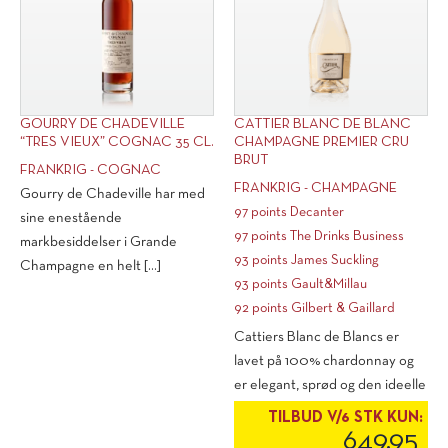
GOURRY DE CHADEVILLE
CATTIER BLANC DE BLANC
“TRES VIEUX” COGNAC 35 CL.
CHAMPAGNE PREMIER CRU
BRUT
FRANKRIG - COGNAC
FRANKRIG - CHAMPAGNE
Gourry de Chadeville har med
97 points Decanter
sine enestående
97 points The Drinks Business
markbesiddelser i Grande
93 points James Suckling
Champagne en helt [...]
93 points Gault&Millau
92 points Gilbert & Gaillard
Cattiers Blanc de Blancs er
lavet på 100% chardonnay og
er elegant, sprød og den ideelle
high [...]
TILBUD V/6 STK KUN:
649,95