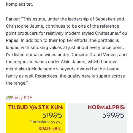
kompleksitet.
Parker: “This estate, under the leadership of Sebastien and
Christophe Jaume, continues to be one of the reference
point producers for relatively modern styled Châteauneuf du
Papes. In addition to their top tier efforts, the portfolio is
loaded with smoking values at just about every price point.
I’ve listed domaine wines under Domaine Grand Veneur, and
the negociant wines under Alain Jaume, which I believe
might also include some vineyards owned by the Jaume
family as well. Regardless, the quality here is superb across
the range.”
Print / PDF
TILBUD V/6 STK KUN:
NORMALPRIS:
519,95
599,95
Normalpris:
599,95
SPAR:
480,-