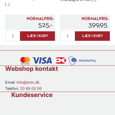
Champagne en helt [...]
[...]
NORMALPRIS:
NORMALPRIS:
525,-
399,95
Michel
Gourry
LÆG I KURV
LÆG I KURV
Couvreur
de
"Couvreur's
Chadeville
Clearach"
V.S.
Single
Cognac
Malt
1'er
antal
Cru
Webshop kontakt
antal
Email:
info@dvin.dk
Telefon:
20 89 05 06
Kundeservice