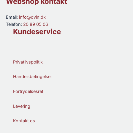
Webshop kontakt
antal
Email:
info@dvin.dk
Telefon:
20 89 05 06
Kundeservice
Privatlivspolitik
Handelsbetingelser
Fortrydelsesret
Levering
Kontakt os