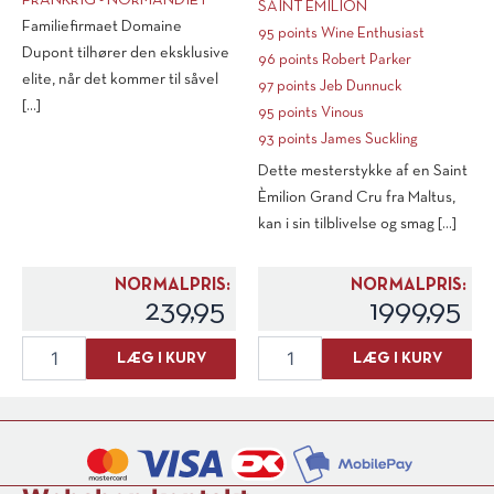
FRANKRIG - NORMANDIET
SAINT EMILION
Familiefirmaet Domaine
95 points Wine Enthusiast
Dupont tilhører den eksklusive
96 points Robert Parker
elite, når det kommer til såvel
97 points Jeb Dunnuck
[...]
95 points Vinous
93 points James Suckling
Dette mesterstykke af en Saint
Èmilion Grand Cru fra Maltus,
kan i sin tilblivelse og smag [...]
NORMALPRIS:
NORMALPRIS:
239,95
1999,95
Famille
J.
LÆG I KURV
LÆG I KURV
Dupont
Maltus
Calvados
Les
Pays
Asteries
d'Auge
2016
Reserve
antal
35cl