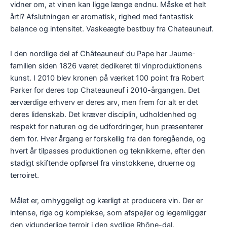
vidner om, at vinen kan ligge længe endnu. Måske et helt
årti? Afslutningen er aromatisk, righed med fantastisk
balance og intensitet. Vaskeægte bestbuy fra Chateauneuf.
I den nordlige del af Châteauneuf du Pape har Jaume-
familien siden 1826 været dedikeret til vinproduktionens
kunst. I 2010 blev kronen på værket 100 point fra Robert
Parker for deres top Chateauneuf i 2010-årgangen. Det
ærværdige erhverv er deres arv, men frem for alt er det
deres lidenskab. Det kræver disciplin, udholdenhed og
respekt for naturen og de udfordringer, hun præsenterer
dem for. Hver årgang er forskellig fra den foregående, og
hvert år tilpasses produktionen og teknikkerne, efter den
stadigt skiftende opførsel fra vinstokkene, druerne og
terroiret.
Målet er, omhyggeligt og kærligt at producere vin. Der er
intense, rige og komplekse, som afspejler og legemliggør
den vidunderlige terroir i den sydlige Rhône-dal.