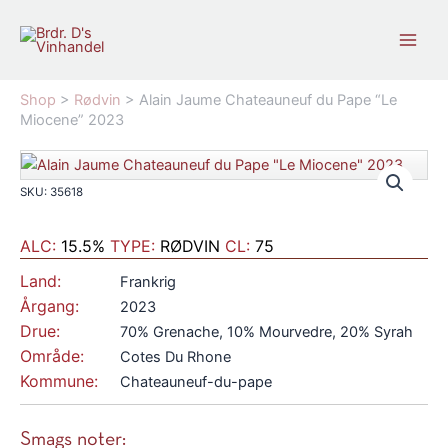
Gå
til
indholdet
Shop
>
Rødvin
>
Alain Jaume Chateauneuf du Pape “Le
Miocene” 2023
SKU: 35618
ALC:
15.5%
TYPE:
RØDVIN
CL:
75
Land:
Frankrig
Årgang:
2023
Drue:
70% Grenache, 10% Mourvedre, 20% Syrah
Område:
Cotes Du Rhone
Kommune:
Chateauneuf-du-pape
Smags noter: