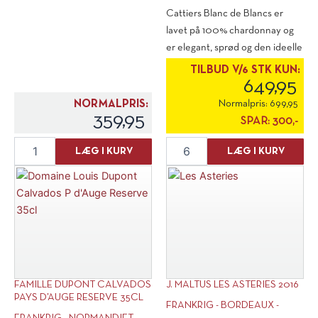
Cattiers Blanc de Blancs er
lavet på 100% chardonnay og
er elegant, sprød og den ideelle
high [...]
TILBUD V/6 STK KUN:
649,95
NORMALPRIS:
Normalpris:
699,95
359,95
SPAR:
300,-
Compagnie
Cattier
LÆG I KURV
LÆG I KURV
des
Blanc
Indes
De
Tricorne
Blanc
White
Champagne
antal
Premier
Cru
Brut
antal
FAMILLE DUPONT CALVADOS
J. MALTUS LES ASTERIES 2016
PAYS D’AUGE RESERVE 35CL
FRANKRIG - BORDEAUX -