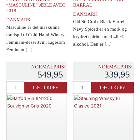
“MASCULINE” ÆBLE AVEC
BARRAL
2018
DANMARK
DANMARK
Old St. Croix Black Barrel
Masculine er det maskuline
Navy Spiced er en mørk og
modspil til Cold Hand Winerys
krydret spiritus med 40 %
Feminam-dessertvin. Ligesom
alkohol. Den er [...]
Feminam [...]
NORMALPRIS:
NORMALPRIS:
549,95
339,95
Cold
Old
LÆG I KURV
LÆG I KURV
Hand
St.
Winery
Croix
"Masculine"
Black
Æble
Barral
Avec
antal
2018
antal