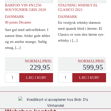
BARFOD VIN #N1250
STAUNING WHISKY EL
SOUVIGNIER GRIS 2020
CLASICO 2021
DANMARK
DANMARK
90 points Decanter
En vestjysk whisky-dæmon
med spansk blod i årerne. El
Sart gul med sølvreflekser. I
Clasico er som den første rye-
næsen lime, friske gule æbler
whisky i [...]
og en anelse mango. Saftig
smag, [...]
NORMALPRIS:
NORMALPRIS:
229,95
599,95
Barfod
Stauning
LÆG I KURV
LÆG I KURV
Vin
Whisky
#N1250
El
Souvignier
Clasico
Gris
2021
2020
antal
antal