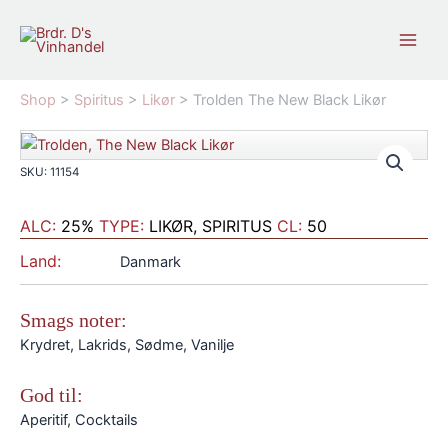
Gå
til
indholdet
Shop
>
Spiritus
>
Likør
>
Trolden The New Black Likør
SKU: 11154
ALC:
25%
TYPE:
LIKØR, SPIRITUS
CL:
50
Land:
Danmark
Smags noter:
Krydret, Lakrids, Sødme, Vanilje
God til:
Aperitif, Cocktails