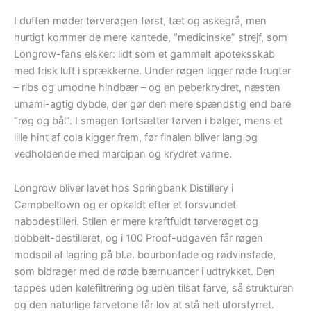
I duften møder tørverøgen først, tæt og askegrå, men
hurtigt kommer de mere kantede, “medicinske” strejf, som
Longrow-fans elsker: lidt som et gammelt apoteksskab
med frisk luft i sprækkerne. Under røgen ligger røde frugter
– ribs og umodne hindbær – og en peberkrydret, næsten
umami-agtig dybde, der gør den mere spændstig end bare
“røg og bål”. I smagen fortsætter tørven i bølger, mens et
lille hint af cola kigger frem, før finalen bliver lang og
vedholdende med marcipan og krydret varme.
Longrow bliver lavet hos Springbank Distillery i
Campbeltown og er opkaldt efter et forsvundet
nabodestilleri. Stilen er mere kraftfuldt tørverøget og
dobbelt-destilleret, og i 100 Proof-udgaven får røgen
modspil af lagring på bl.a. bourbonfade og rødvinsfade,
som bidrager med de røde bærnuancer i udtrykket. Den
tappes uden kølefiltrering og uden tilsat farve, så strukturen
og den naturlige farvetone får lov at stå helt uforstyrret.