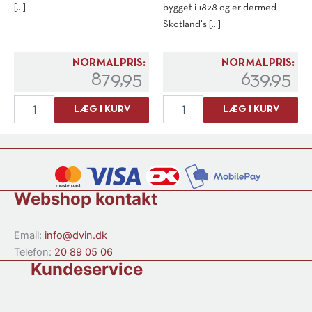
[...]
bygget i 1828 og er dermed
Skotland's [...]
NORMALPRIS:
NORMALPRIS:
879,95
639,95
Ardbeg
Springbank
LÆG I KURV
LÆG I KURV
Corryvreckan
5
antal
års
Whisky
100
Proof
57,1%
Webshop kontakt
antal
Email:
info@dvin.dk
Telefon:
20 89 05 06
Kundeservice