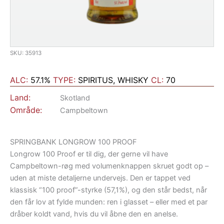
SKU: 35913
ALC:
57.1%
TYPE:
SPIRITUS, WHISKY
CL:
70
Land:
Skotland
Område:
Campbeltown
SPRINGBANK LONGROW 100 PROOF
Longrow 100 Proof er til dig, der gerne vil have
Campbeltown-røg med volumenknappen skruet godt op –
uden at miste detaljerne undervejs. Den er tappet ved
klassisk “100 proof”-styrke (57,1%), og den står bedst, når
den får lov at fylde munden: ren i glasset – eller med et par
dråber koldt vand, hvis du vil åbne den en anelse.