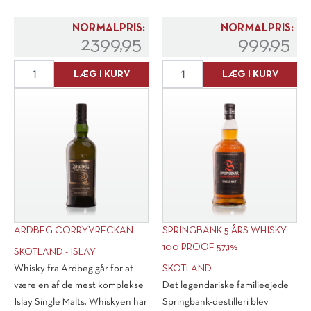
NORMALPRIS:
NORMALPRIS:
2399,95
999,95
Macallan
Spirit
LÆG I KURV
LÆG I KURV
Double
Adelphi
Cask
Inchgower,
18
13
years
års
antal
"Denmark
Cask"
Vintage
2007
antal
ARDBEG CORRYVRECKAN
SPRINGBANK 5 ÅRS WHISKY
100 PROOF 57,1%
SKOTLAND - ISLAY
Whisky fra Ardbeg går for at
SKOTLAND
være en af de mest komplekse
Det legendariske familieejede
Islay Single Malts. Whiskyen har
Springbank-destilleri blev