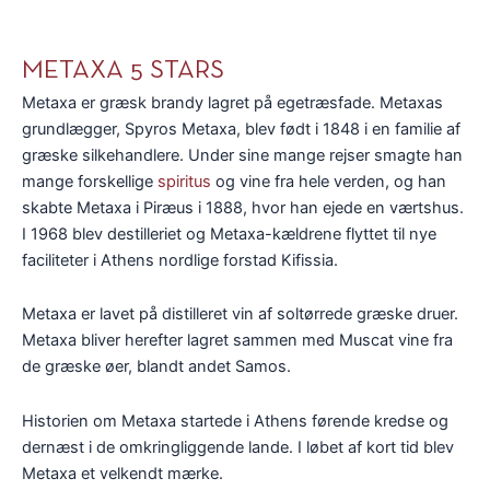
METAXA 5 STARS
Metaxa er græsk brandy lagret på egetræsfade. Metaxas
grundlægger, Spyros Metaxa, blev født i 1848 i en familie af
græske silkehandlere. Under sine mange rejser smagte han
mange forskellige
spiritus
og vine fra hele verden, og han
skabte Metaxa i Piræus i 1888, hvor han ejede en værtshus.
I 1968 blev destilleriet og Metaxa-kældrene flyttet til nye
faciliteter i Athens nordlige forstad Kifissia.
Metaxa er lavet på distilleret vin af soltørrede græske druer.
Metaxa bliver herefter lagret sammen med Muscat vine fra
de græske øer, blandt andet Samos.
Historien om Metaxa startede i Athens førende kredse og
dernæst i de omkringliggende lande. I løbet af kort tid blev
Metaxa et velkendt mærke.