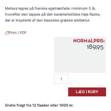
Metaxa lagres på franske egetræsfade i minimum 5 år,
hvorefter den tappes på den karakterisktiske høje flaske,
der er inspireret af den klassiske græske arkitektur.
Print / PDF
NORMALPRIS:
189,95
Metaxa
5
stars
antal
LÆG I KURV
Gratis fragt fra 12 flasker eller 1000 kr.