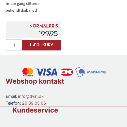
første gang stiftede
bekendtskab med [...]
NORMALPRIS:
199,95
Sans
LÆG I KURV
Rival
Ouzo
antal
Webshop kontakt
Email:
info@dvin.dk
Telefon:
20 89 05 06
Kundeservice