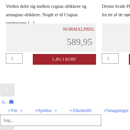
Verden deler sig mellem cognac-drikkere og
Denne hvide Pl
armagnac-drikkere. Nogle er til Cognac
fra tre af de stø
spiritussens [...]
NORMALPRIS:
589,95
Artiguelongue
Planteray
LÆG I KURV
Armagnac
3
10
Stars
års
White
antal
Rum
antal
0,-
Vin
Spiritus
Alkoholfri
Smagninger
Søg
efter: