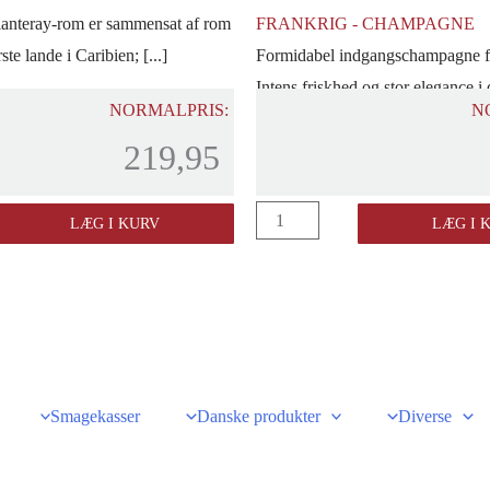
anteray-rom er sammensat af rom
FRANKRIG - CHAMPAGNE
rste lande i Caribien; [...]
Formidabel indgangschampagne fr
Intens friskhed og stor elegance i d
NORMALPRIS:
N
219,95
Cattier
LÆG I KURV
LÆG I 
"Icone"
Champagne
Brut
1/2
fl.
antal
Smagekasser
Danske produkter
Diverse