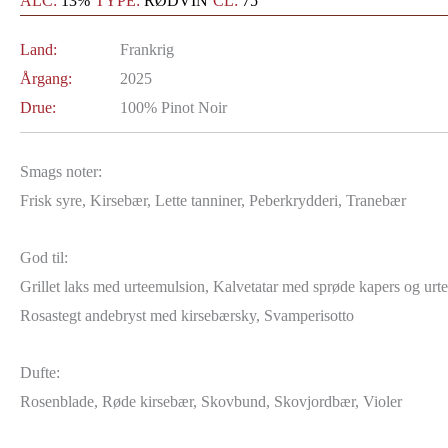
ALC:
13%
TYPE:
RØDVIN
CL:
75
Land:
Frankrig
Årgang:
2025
Drue:
100% Pinot Noir
Smags noter:
Frisk syre, Kirsebær, Lette tanniner, Peberkrydderi, Tranebær
God til:
Grillet laks med urteemulsion, Kalvetatar med sprøde kapers og urte
Rosastegt andebryst med kirsebærsky, Svamperisotto
Dufte:
Rosenblade, Røde kirsebær, Skovbund, Skovjordbær, Violer