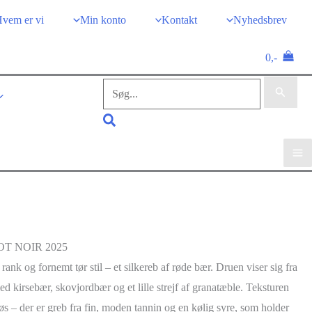
vem er vi
Min konto
Kontakt
Nyhedsbrev
0,-
Søg
efter:
Søg
T NOIR 2025
 rank og fornemt tør stil – et silkereb af røde bær. Druen viser sig fra
ed kirsebær, skovjordbær og et lille strejf af granatæble. Teksturen
løs – der er greb fra fin, moden tannin og en kølig syre, som holder