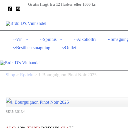
Gå
Gratis fragt fra 12 flasker eller 1000 kr.
til
indholdet
Vin
Spiritus
Alkoholfri
Smagning
Bestil en smagning
Outlet
Shop
>
Rødvin
>
J. Bourguignon Pinot Noir 2025
SKU: 36134