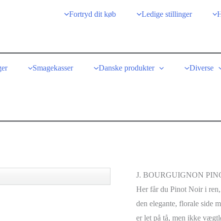
Fortryd dit køb
Ledige stillinger
H
er
Smagekasser
Danske produkter
Diverse
J. BOURGUIGNON PINO
Her får du Pinot Noir i ren,
den elegante, florale side m
er let på tå, men ikke vægt