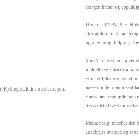
smagen lineær og appetitlig
Druen er 100 % Pinot Noir. V
ekstraktion, moderate tempe
og uden tungt fadpræg. Resu
Som Vin de France giver stil
middelhavets brise og høje
vin, der føles som en let br
næsen finder man rosenblad
r, Kylling ballotine med estragon,
slank, med rene røde bær, e
Server let afkølet for maks
Madmæssigt matcher den bed
andebryst, svampe og sarte 