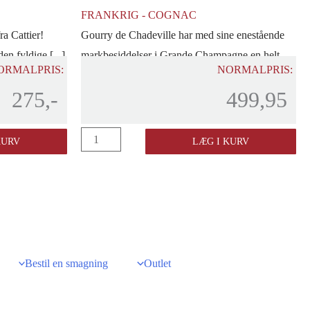
FRANKRIG - COGNAC
a Cattier!
Gourry de Chadeville har med sine enestående
en fyldige [...]
markbesiddelser i Grande Champagne en helt
ORMALPRIS:
NORMALPRIS:
[...]
275,-
499,95
Gourry
KURV
LÆG I KURV
de
Chadeville
"Tres
Vieux"
Cognac
35
Bestil en smagning
Outlet
cl.
antal