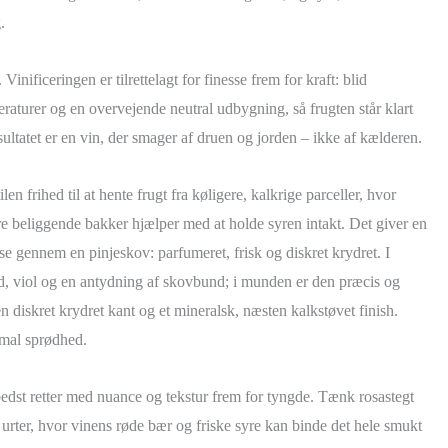
.
inificeringen er tilrettelagt for finesse frem for kraft: blid
raturer og en overvejende neutral udbygning, så frugten står klart
ltatet er en vin, der smager af druen og jorden – ikke af kælderen.
en frihed til at hente frugt fra køligere, kalkrige parceller, hvor
re beliggende bakker hjælper med at holde syren intakt. Det giver en
ise gennem en pinjeskov: parfumeret, frisk og diskret krydret. I
, viol og en antydning af skovbund; i munden er den præcis og
n diskret krydret kant og et mineralsk, næsten kalkstøvet finish.
imal sprødhed.
st retter med nuance og tekstur frem for tyngde. Tænk rosastegt
urter, hvor vinens røde bær og friske syre kan binde det hele smukt