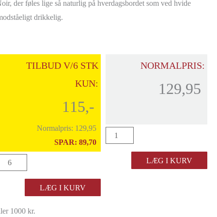
ir, der føles lige så naturlig på hverdagsbordet som ved hvide
odståeligt drikkelig.
TILBUD V/6 STK
NORMALPRIS:
KUN:
129,95
115,-
Normalpris:
129,95
J.
SPAR:
89,70
Bourguignon
J.
LÆG I KURV
Pinot
Bourguignon
Noir
LÆG I KURV
Pinot
2025
Noir
antal
ller 1000 kr.
2025