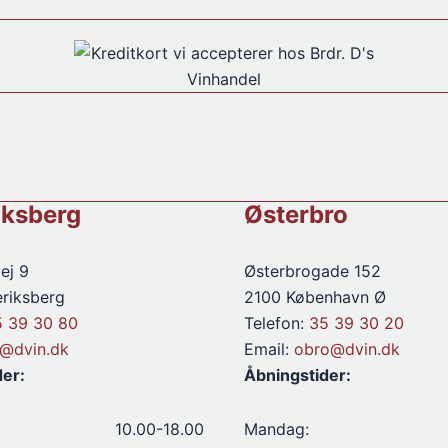
iksberg
Østerbro
ej 9
Østerbrogade 152
riksberg
2100 København Ø
5 39 30 80
Telefon:
35 39 30 20
d@dvin.dk
Email:
obro@dvin.dk
der:
Åbningstider:
10.00-18.00
Mandag: