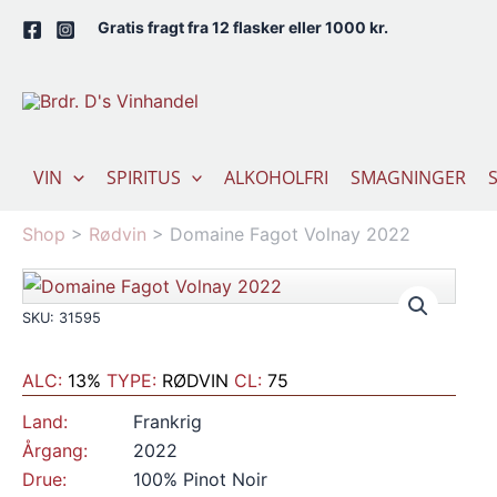
Gå
Gratis fragt fra 12 flasker eller 1000 kr.
til
indholdet
VIN
SPIRITUS
ALKOHOLFRI
SMAGNINGER
Shop
>
Rødvin
>
Domaine Fagot Volnay 2022
SKU: 31595
ALC:
13%
TYPE:
RØDVIN
CL:
75
Land:
Frankrig
Årgang:
2022
Drue:
100% Pinot Noir