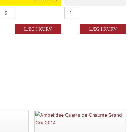
Domaine
Domaine
Fagot
Fagot
Volnay
Volnay
2022
2022
LÆG I KURV
LÆG I KURV
antal
antal