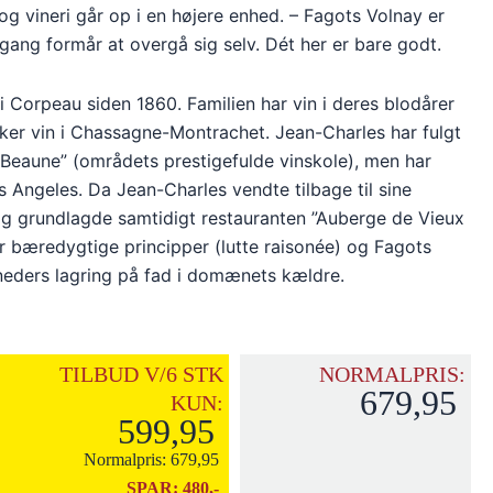
og vineri går op i en højere enhed. – Fagots Volnay er
ang formår at overgå sig selv. Dét her er bare godt.
Corpeau siden 1860. Familien har vin i deres blodårer
rker vin i Chassagne-Montrachet. Jean-Charles har fulgt
 Beaune” (områdets prestigefulde vinskole), men har
os Angeles. Da Jean-Charles vendte tilbage til sine
og grundlagde samtidigt restauranten ”Auberge de Vieux
r bæredygtige principper (lutte raisonée) og Fagots
 måneders lagring på fad i domænets kældre.
TILBUD V/6 STK
NORMALPRIS:
679,95
KUN:
599,95
Normalpris:
679,95
SPAR:
480,-