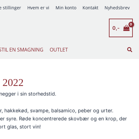
 stillinger
Hvem er vi
Min konto
Kontakt
Nyhedsbrev
0,-
Søg
STIL EN SMAGNING
OUTLET
2022
egger i sin storhedstid.
, hakkekød, svampe, balsamico, peber og urter.
kker syre. Røde koncentrerede skovbær og en krop, der
t glas, stort vin!