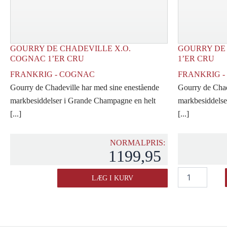
GOURRY DE CHADEVILLE X.O.
GOURRY DE 
COGNAC 1’ER CRU
1’ER CRU
FRANKRIG - COGNAC
FRANKRIG 
Gourry de Chadeville har med sine enestående
Gourry de Chad
markbesiddelser i Grande Champagne en helt
markbesiddelse
[...]
[...]
NORMALPRIS:
1199,95
Gourry
Gourry
LÆG I KURV
de
de
Chadeville
Chadeville
V.S.
X.O.
Cognac
Cognac
1'er
1'er