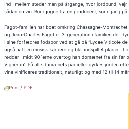
Ind i mellem støder man på årgange, hvor jordbund, vejr 
sådan en vin. Bourgogne fra en producent, som gang på g
Fagot-familien har boet omkring Chassagne-Montrachet i 
og Jean-Charles Fagot er 3. generation i familien der dy
i sine forfædres fodspor ved at gå på ”Lycee Viticole de
også haft en musisk karriere og bla. indspillet plader i L
rødder i midt 90´erne overtog han domænet fra sin far 
Vigneron”. På alle domænets parceller dyrkes jorden efte
vine vinificeres traditionelt, naturligt og med 12 til 14
Print / PDF