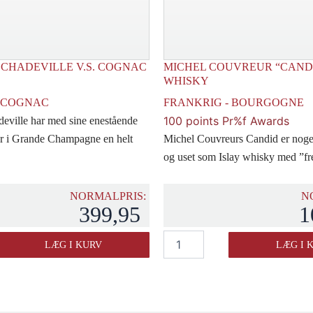
CHADEVILLE V.S. COGNAC
MICHEL COUVREUR “CAND
WHISKY
- COGNAC
FRANKRIG - BOURGOGNE
100 points Pr%f Awards
eville har med sine enestående
r i Grande Champagne en helt
Michel Couvreurs Candid er nog
og uset som Islay whisky med ”fres
NORMALPRIS:
N
399,95
1
Michel
LÆG I KURV
LÆG I 
Couvreur
"Candid"
Malt
Whisky
antal