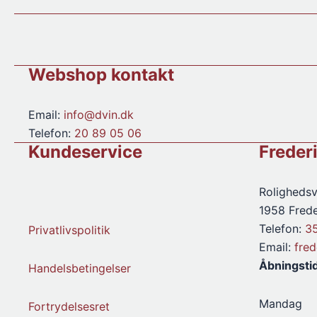
Cru
Cru
antal
antal
Webshop kontakt
Email:
info@dvin.dk
Telefon:
20 89 05 06
Kundeservice
Freder
Rolighedsv
1958 Frede
Telefon:
3
Privatlivspolitik
Email:
fre
Åbningsti
Handelsbetingelser
Mandag
Fortrydelsesret