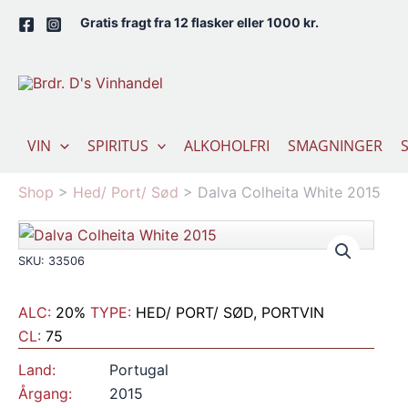
Gå
Gratis fragt fra 12 flasker eller 1000 kr.
til
indholdet
VIN
SPIRITUS
ALKOHOLFRI
SMAGNINGER
Shop
>
Hed/ Port/ Sød
>
Dalva Colheita White 2015
SKU: 33506
ALC:
20%
TYPE:
HED/ PORT/ SØD, PORTVIN
CL:
75
Land:
Portugal
Årgang:
2015