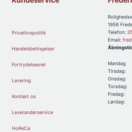
Kundeservice
Freder
Rolighedsv
1958 Frede
Telefon:
3
Privatlivspolitik
Email:
fre
Åbningsti
Handelsbetingelser
Mandag
Fortrydelsesret
Tirsdag:
Onsdag:
Levering
Torsdag:
Fredag:
Kontakt os
Lørdag:
Leverandørservice
HoReCa