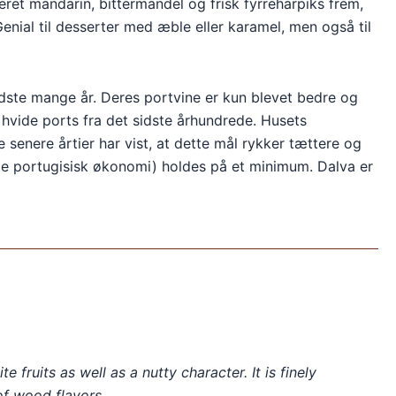
ret mandarin, bittermandel og frisk fyrreharpiks frem,
enial til desserter med æble eller karamel, men også til
dste mange år. Deres portvine er kun blevet bedre og
 hvide ports fra det sidste århundrede. Husets
 senere årtier har vist, at dette mål rykker tættere og
de portugisisk økonomi) holdes på et minimum. Dalva er
e fruits as well as a nutty character. It is finely
of wood flavors.