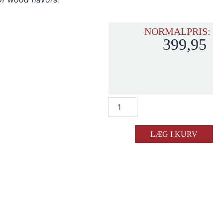
NORMALPRIS:
399,95
Dalva
Colheita
White
2015
LÆG I KURV
antal