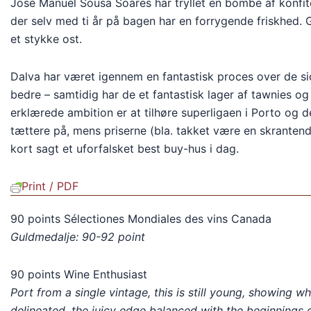
José Manuel Sousa Soares har tryllet en bombe af konfite
der selv med ti år på bagen har en forrygende friskhed. G
et stykke ost.
Dalva har været igennem en fantastisk proces over de si
bedre – samtidig har de et fantastisk lager af tawnies og
erklærede ambition er at tilhøre superligaen i Porto og de
tættere på, mens priserne (bla. takket være en skranten
kort sagt et uforfalsket best buy-hus i dag.
Print / PDF
90 points Sélectiones Mondiales des vins Canada
Guldmedalje: 90-92 point
90 points Wine Enthusiast
Port from a single vintage, this is still young, showing whit
delineated, the juicy edge balanced with the beginnings 