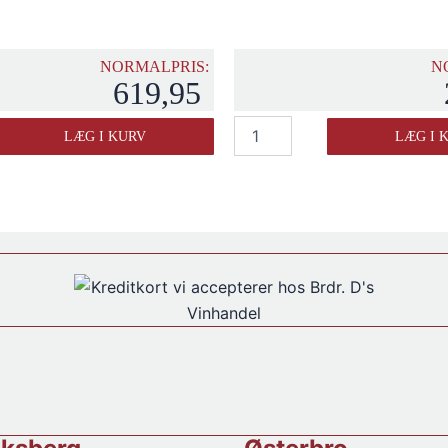
NORMALPRIS:
N
619,95
Madeira
LÆG I KURV
LÆG I 
Barbeito
Single
Harvest
Medium
Dry
2008
antal