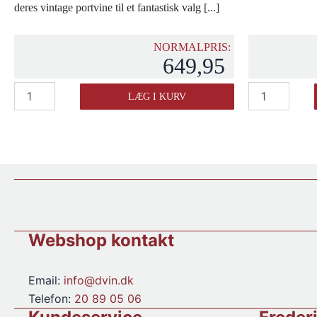
deres vintage portvine til et fantastisk valg [...]
NORMALPRIS:
649,95
Dalva
Dalva
LÆG I KURV
Vintage
Vintage
2016
2018
antal
antal
Webshop kontakt
Email:
info@dvin.dk
Telefon:
20 89 05 06