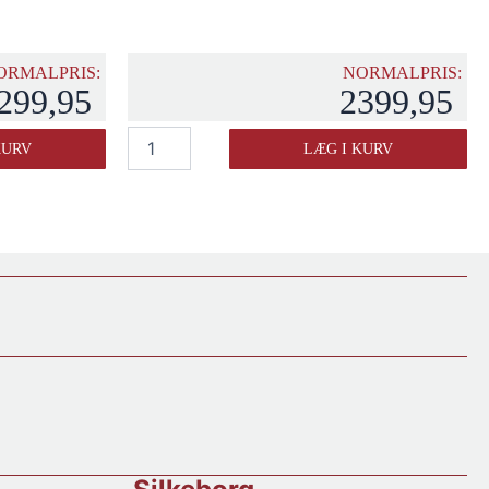
ORMALPRIS:
NORMALPRIS:
299,95
2399,95
Dalva
KURV
LÆG I KURV
Colheita
Golden
White
1971
antal